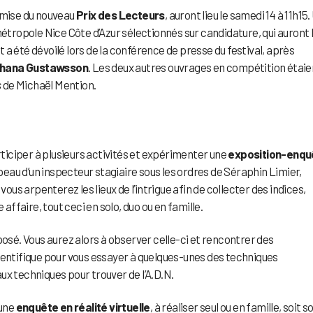
 remise du nouveau
Prix des Lecteurs
, auront lieu le samedi 14 à 11h15.
métropole Nice Côte d’Azur sélectionnés sur candidature, qui auront l
a été dévoilé lors de la conférence de presse du festival, après
hana Gustawsson
. Les deux autres ouvrages en compétition étaie
s
de Michaël Mention.
articiper à plusieurs activités et expérimenter une
exposition-enqu
 peau d’un inspecteur stagiaire sous les ordres de Séraphin Limier,
vous arpenterez les lieux de l’intrigue afin de collecter des indices,
 affaire, tout ceci en solo, duo ou en famille.
sé. Vous aurez alors à observer celle-ci et rencontrer des
ientifique pour vous essayer à quelques-unes des techniques
ux techniques pour trouver de l’A.D.N.
 une
enquête en réalité virtuelle
, à réaliser seul ou en famille, soit s