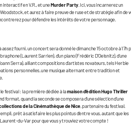
 interactif en V.R., et une
Murder Party
. Ici, vous incarnerez un
odstock, et aurez à faire preuve de ruse et de stratégie afin de 
contrerez pour défendre les intérêts de votre personnage.
 assez fourni, un concert sera donné le dimanche 15 octobre à 17h p
braphone (Laurent Sarrien), d’un piano (Frédéric D’Oelsnitz), d’une
Yoann Serra), alliant compositions d’artistes novateurs, tels Herbie
tions personnelles, une musique alternant entre tradition et
e.
e festival : la première dédiée à la
maison d’édition Hugo Thriller
and format, quand la seconde se composera d’une sélection d’une
collections de la Cinémathèque de Nice
, partenaire du festival.
pli, prêt à satisfaire les plus pointus d’entre vous, autant que les
t-Laurent-du-Var pour que vous y trouviez votre compte !