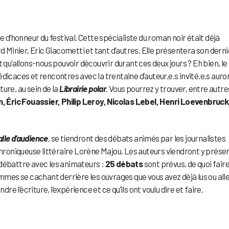
tée d’honneur du festival. Cette spécialiste du roman noir était déjà
d Minier, Eric Giacometti et tant d’autres. Elle présentera son derni
Et qu’allons-nous pouvoir découvrir durant ces deux jours ? Eh bien, le
dicaces et rencontres avec la trentaine d’auteur.e.s invité.e.s auro
ture, au sein de la
Librairie polar
. Vous pourrez y trouver, entre autre
an, Éric Fouassier, Philip Leroy, Nicolas Lebel, Henri Loevenbruck
lle d’audience
, se tiendront des débats animés par les journalistes
chroniqueuse littéraire Lorène Majou. Les auteurs viendront y prése
en débattre avec les animateurs :
25 débats
sont prévus, de quoi fair
es se cachant derrière les ouvrages que vous avez déjà lus ou all
 l’écriture, l’expérience et ce qu’ils ont voulu dire et faire.