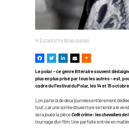
in
Ecran(s)
by
Brian Agnès
Le polar – ce genre littéraire souvent dédaign
plus en plus prisé par tous les autres – est, p
cadre du Festival du Polar, les 14 et 15 octobr
L
on parle là de deux journées entièrement dédiées
tout, car une soirée d’ouverture se tiendra le ve
sera jouée la pièce
Café crime : les chevaliers de 
tournage d’un film. Une parfaite entrée en matière