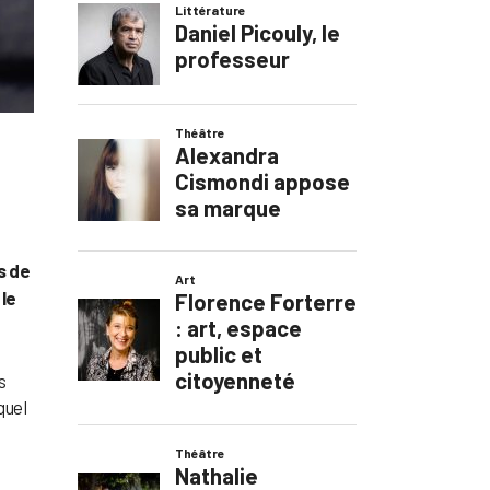
s de
 le
s
quel
e