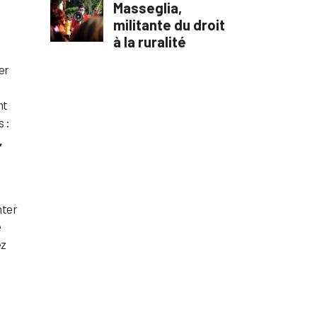
er
nt
s :
,
nter
e
ez