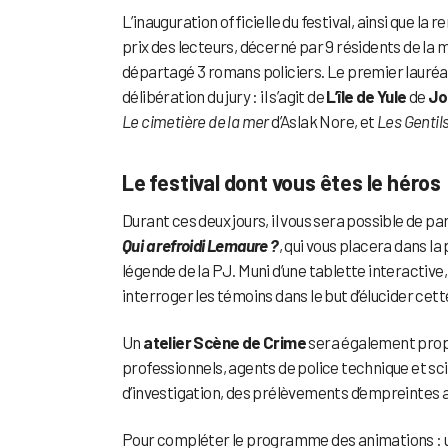
L’inauguration officielle du festival, ainsi que la
prix des lecteurs, décerné par 9 résidents de la 
départagé 3 romans policiers. Le premier lauréat 
délibération du jury : il s’agit de
L’île de Yule
de
Jo
Le cimetière de la mer
d’Aslak Nore, et
Les Gentil
Le festival dont vous êtes le héros
Durant ces deux jours, il vous sera possible de p
Qui a refroidi Lemaure ?
, qui vous placera dans la
légende de la PJ. Muni d’une tablette interactive, 
interroger les témoins dans le but d’élucider cette
Un
atelier Scène de Crime
sera également propo
professionnels, agents de police technique et sc
d’investigation, des prélèvements d’empreintes a
Pour compléter le programme des animations :