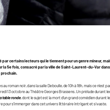
é par certains lecteurs qui le tiennent pour un genre mineur, mai
our la 5e fois, consacré par la ville de Saint-Laurent-du-Var dans
e prochain.
 au roman noir, dans la salle Deboulle, de 10h à 18h, mais ce n’est pa
ndredi 13 octobre au Théâtre Georges Brassens. Un prélude durant le
la table ronde
, dont le sujet est la mort d’un grand comédien durant l
 pour s’immerger dans cet univers littéraire intrigant et si vaste.