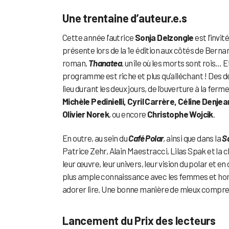
Une trentaine d’auteur.e.s
Cette année l’autrice
Sonja Delzongle
est l’invi
présente lors de la 1e édition aux côtés de Bernar
roman,
Thanatea
, un île où les morts sont rois… 
programme est riche et plus qu’alléchant ! Des dé
lieu durant les deux jours, de l’ouverture à la ferme
Michèle Pedinielli, Cyril Carrère, Céline Denje
Olivier Norek
, ou encore
Christophe Wojcik
.
En outre, au sein du
Café Polar
, ainsi que dans la
Sa
Patrice Zehr, Alain Maestracci, Lilas Spak et la 
leur œuvre, leur univers, leur vision du polar et 
plus ample connaissance avec les femmes et homm
adorer lire. Une bonne manière de mieux comprendre
Lancement du Prix des lecteurs