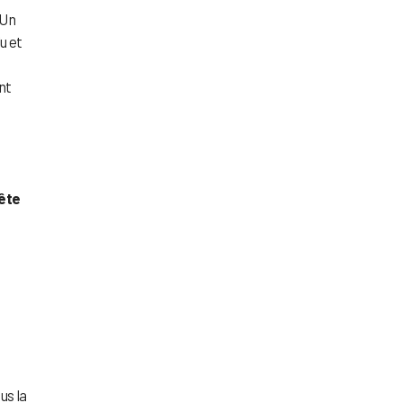
 Un
u et
nt
ête
ous la