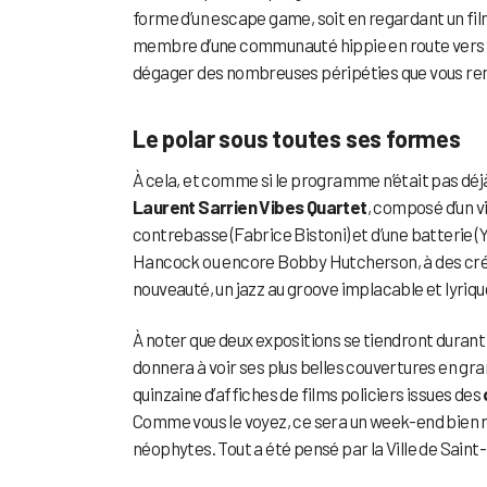
forme d’un escape game, soit en regardant un film
membre d’une communauté hippie en route vers Wo
dégager des nombreuses péripéties que vous ren
Le polar sous toutes ses formes
À cela, et comme si le programme n’était pas déjà
Laurent Sarrien Vibes Quartet
, composé d’un vi
contrebasse (Fabrice Bistoni) et d’une batterie (
Hancock ou encore Bobby Hutcherson, à des créa
nouveauté, un jazz au groove implacable et lyriqu
À noter que deux expositions se tiendront durant l
donnera à voir ses plus belles couvertures en gr
quinzaine d’affiches de films policiers issues des
Comme vous le voyez, ce sera un week-end bien rem
néophytes. Tout a été pensé par la Ville de Sain