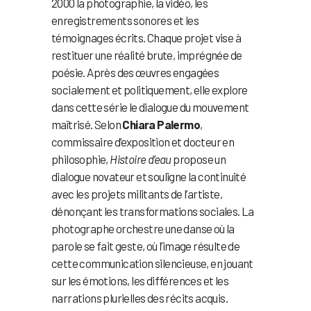
2000 la photographie, la vidéo, les
enregistrements sonores et les
témoignages écrits. Chaque projet vise à
restituer une réalité brute, imprégnée de
poésie. Après des œuvres engagées
socialement et politiquement, elle explore
dans cette série le dialogue du mouvement
maîtrisé. Selon
Chiara Palermo
,
commissaire d’exposition et docteur en
philosophie,
Histoire d’eau
propose un
dialogue novateur et souligne la continuité
avec les projets militants de l’artiste,
dénonçant les transformations sociales. La
photographe orchestre une danse où la
parole se fait geste, où l’image résulte de
cette communication silencieuse, en jouant
sur les émotions, les différences et les
narrations plurielles des récits acquis.