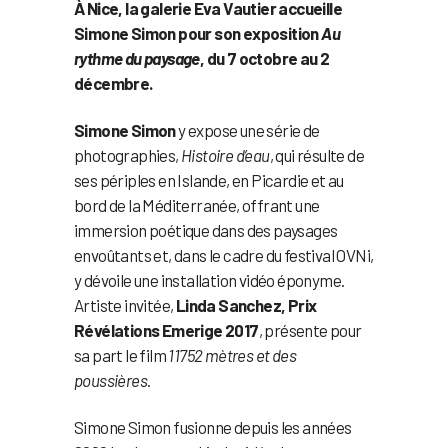
À Nice, la galerie Eva Vautier accueille
Simone Simon pour son exposition
Au
rythme du paysage
, du 7 octobre au 2
décembre.
Simone Simon
y expose une série de
photographies,
Histoire d’eau
, qui résulte de
ses périples en Islande, en Picardie et au
bord de la Méditerranée, offrant une
immersion poétique dans des paysages
envoûtants et, dans le cadre du festival OVNi,
y dévoile une installation vidéo éponyme.
Artiste invitée,
Linda Sanchez, Prix
Révélations Emerige 2017
, présente pour
sa part le film
11752 mètres et des
poussières
.
Simone Simon fusionne depuis les années