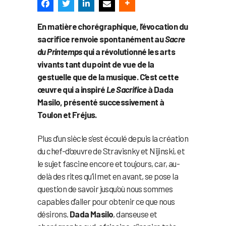
En matière chorégraphique, l’évocation du
sacrifice renvoie spontanément au
Sacre
du Printemps
qui a révolutionné les arts
vivants tant du point de vue de la
gestuelle que de la musique. C’est cette
œuvre qui a inspiré
Le Sacrifice
à Dada
Masilo, présenté successivement à
Toulon et Fréjus.
Plus d’un siècle s’est écoulé depuis la création
du chef-d’œuvre de Stravisnky et Nijinski, et
le sujet fascine encore et toujours, car, au-
delà des rites qu’il met en avant, se pose la
question de savoir jusqu’où nous sommes
capables d’aller pour obtenir ce que nous
désirons.
Dada Masilo
, danseuse et