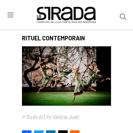
RITUEL CONTEMPORAIN
in
Body Art
by
Valérie Juan