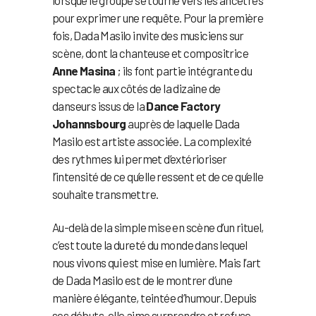
pour exprimer une requête. Pour la première
fois, Dada Masilo invite des musiciens sur
scène, dont la chanteuse et compositrice
Anne Masina
; ils font partie intégrante du
spectacle aux côtés de la dizaine de
danseurs issus de la
Dance Factory
Johannsbourg
auprès de laquelle Dada
Masilo est artiste associée. La complexité
des rythmes lui permet d’extérioriser
l’intensité de ce qu’elle ressent et de ce qu’elle
souhaite transmettre.
Au-delà de la simple mise en scène d’un rituel,
c’est toute la dureté du monde dans lequel
nous vivons qui est mise en lumière. Mais l’art
de Dada Masilo est de le montrer d’une
manière élégante, teintée d’humour. Depuis
ses débuts, elle aime surprendre et refuse