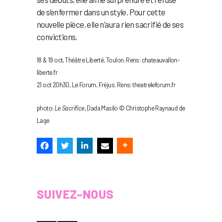
de s’enfermer dans un style. Pour cette
nouvelle pièce, elle n’aura rien sacrifié de ses
convictions.
18 & 19 oct, Théâtre Liberté, Toulon. Rens: chateauvallon-
liberte.fr
21 oct 20h30, Le Forum, Fréjus. Rens: theatreleforum.fr
photo:
Le Sacrifice
, Dada Masilo © Christophe Raynaud de
Lage
SUIVEZ-NOUS