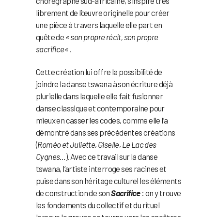
chorégraphe sud-africaine, s’inspire très
librement de l’œuvre originelle pour créer
une pièce à travers laquelle elle part en
quête de «
son propre récit, son propre
sacrifice
« .
Cette création lui offre la possibilité de
joindre la danse tswana à son écriture déjà
plurielle dans laquelle elle fait fusionner
danse classique et contemporaine pour
mieux en casser les codes, comme elle l’a
démontré dans ses précédentes créations
(
Roméo et Juliette, Giselle, Le Lac des
Cygnes
…). Avec ce travail sur la danse
tswana, l’artiste interroge ses racines et
puise dans son héritage culturel les éléments
de construction de son
Sacrifice
: on y trouve
les fondements du collectif et du rituel
lorsque le groupe se tourne vers les ancêtres