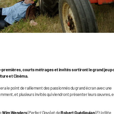
premières, courts métrages et invités sortiront le grand jeu p
lture et Cinéma.
era le point de ralliement des passionnés du grand écran avec une
emment, et plusieurs invités qui viendront présenter leurs œuvres, 
e
Wim Wenders
(
Perfect Days
) et de
Robert Guédiguian
(
Et la fête