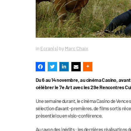
in
Ecran(s)
by
Marc Chaix
Du 6 au 14 novembre, au cinéma Casino, avant-
célébrer le 7e Art avec les 29e Rencontres Cu
Une semaine durant, le cinéma Casino de Vence s
sélection d’avant-premières, de films sortis réc
présentiel ou en visio-conférence.
Au rayon des inédits : les dernières réalisations d