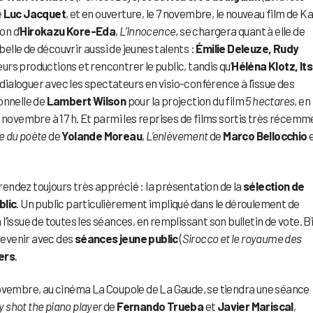
e
Luc Jacquet
, et en ouverture, le 7 novembre, le nouveau film de Ka
on d’
Hirokazu Kore-Eda
,
L’Innocence
, se chargera quant à elle de
belle de découvrir aussi de jeunes talents :
Émilie Deleuze, Rudy
urs productions et rencontrer le public, tandis qu’
Héléna Klotz, It
ialoguer avec les spectateurs en visio-conférence à l’issue des
onnelle de
Lambert Wilson
pour la projection du film
5 hectares
, en
 9 novembre à 17 h. Et parmi les reprises de films sortis très récemm
e du poète
de
Yolande Moreau
,
L’enlèvement
de
Marco Bellocchio
endez toujours très apprécié : la présentation de la
sélection de
blic
. Un public particulièrement impliqué dans le déroulement de
à l’issue de toutes les séances, en remplissant son bulletin de vote. B
 devenir avec des
séances jeune public
(
Sirocco et le royaume des
ers
.
novembre, au cinéma La Coupole de La Gaude, se tiendra une séance
y shot the piano player
de
Fernando Trueba
et
Javier Mariscal
,