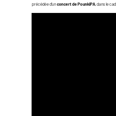
précédée d’un
concert de PounkiPA
, dans le ca