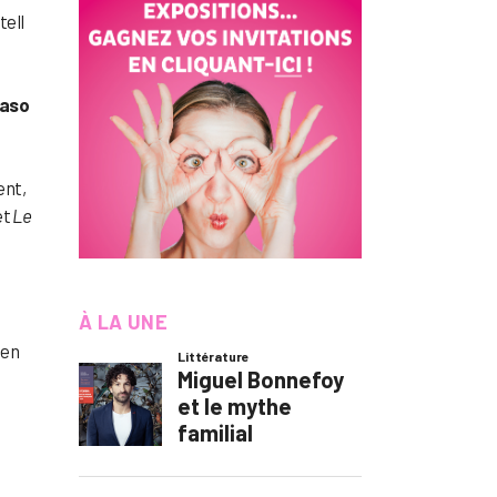
tell
saso
ent,
et
Le
À LA UNE
ien