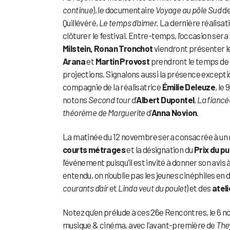
continue
), le documentaire
Voyage au pôle Sud
d
Quillévéré,
Le temps d’aimer.
La dernière réalisati
clôturer le festival. Entre-temps, l’occasion sera 
Milstein, Ronan Tronchot
viendront présenter le
Arana
et
Martin Provost
prendront le temps de d
projections. Signalons aussi la présence excepti
compagnie de la réalisatrice
Émilie Deleuze
, le
notons
Second tour
d’
Albert Dupontel
,
La fiancé
théorème de Marguerite
d’
Anna Novion
.
La matinée du 12 novembre sera consacrée à un r
courts métrages
et la désignation du
Prix du pu
l’événement puisqu’il est invité à donner son avis 
entendu, on n’oublie pas les jeunes cinéphiles en
courants d’air
et
Linda veut du poulet
) et des
ateli
Notez qu’en prélude à ces 26e Rencontres, le 6 
musique & cinéma, avec l’avant-première de
The