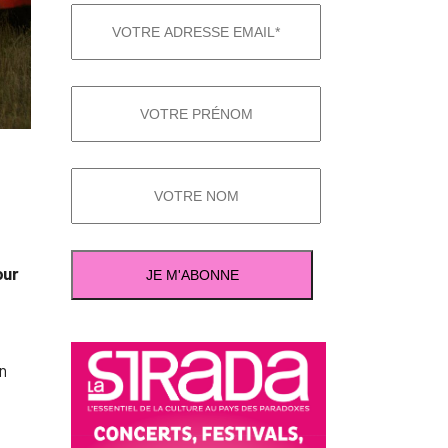
our
en