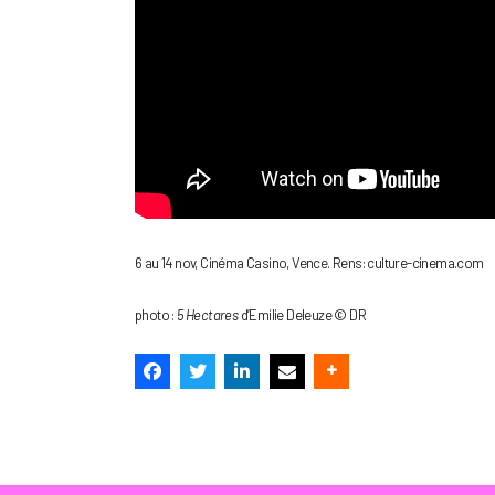
6 au 14 nov, Cinéma Casino, Vence. Rens: culture-cinema.com
photo :
5 Hectares
d’Emilie Deleuze © DR