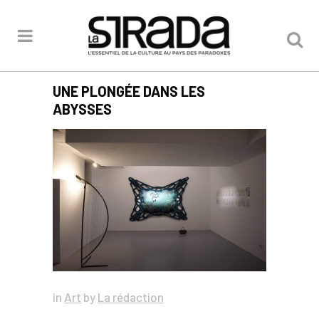
UNE PLONGÉE DANS LES
ABYSSES
in
Art
by
La rédaction