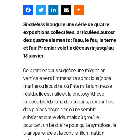
Shadeless
inaugure une série de quatre
expositions collectives, articulées autour
des quatre éléments : l’eau, le feu, la terre
et l’air. Premier volet à découvrir jusqu’au
13 janvier.
Ce premier opus suggère une migration
verticale vers l’immensité aphotique (zone
marine ou lacustre, où l’intensité lumineuse
résiduelle est nulle et la photosynthèse
impossible) du fond des océans, aux confins
des plaines abyssales où ne semble
subsister que le vide, mais où grouille
pourtant un bestiaire pour qui la symbiose, la
transparence et la contre-illumination