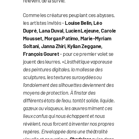
relèvent de la survie.
Comme les créatures peuplant ces abysses,
les artistes invités –
Louise Belin, Léo
Dupré, Lana Duval, Lucien Lejeune, Carole
Mousset, Morgan Patimo, Marie-Myriam
Soltani, Janna Zhiri, Kylian Zeggane,
François Gouret
– pour ce premier volet se
jouent des leurres. «
L’esthétique vaporeuse
des peintures digitales, la mollesse des
sculptures, les textures suroxydées ou
l’ondoiement des silhouettes deviennent des
moyens de protection. À l’instar des
différents états de l’eau, tantôt solide, liquide,
gazeux ou visqueux, les œuvres miment ces
lieux confus qui nous échappent et nous
révèlent, nous forcent à inventer nos propres
repères. Enveloppée dans une théâtralité
visuelle et acoustique,
Shadeless
puise dans