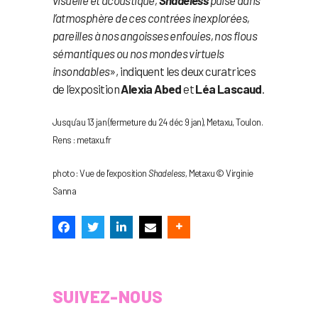
l’atmosphère de ces contrées inexplorées,
pareilles à nos angoisses enfouies, nos flous
sémantiques ou nos mondes virtuels
insondables
», indiquent les deux curatrices
de l’exposition
Alexia Abed
et
Léa Lascaud
.
Jusqu’au 13 jan (fermeture du 24 déc 9 jan), Metaxu, Toulon.
Rens : metaxu.fr
photo : Vue de l’exposition
Shadeless,
Metaxu © Virginie
Sanna
SUIVEZ-NOUS