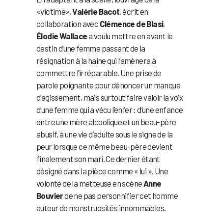
«victime»,
Valérie Bacot
, écrit en
collaboration avec
Clémence de Blasi
,
Élodie Wallace
a voulu mettre en avant le
destin d’une femme passant de la
résignation à la haine qui l’amènera à
commettre l’irréparable. Une prise de
parole poignante pour dénoncer un manque
d’agissement, mais surtout faire valoir la voix
d’une femme qui a vécu l’enfer : d’une enfance
entre une mère alcoolique et un beau-père
abusif, à une vie d’adulte sous le signe de la
peur lorsque ce même beau-père devient
finalement son mari. Ce dernier étant
désigné dans la pièce comme « lui ». Une
volonté de la metteuse en scène
Anne
Bouvier
de ne pas personnifier cet homme
auteur de monstruosités innommables.