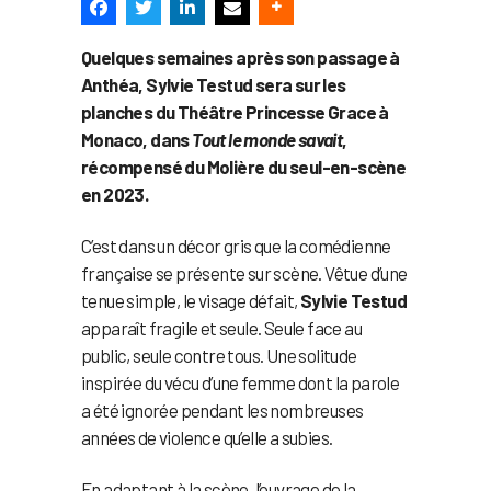
Quelques semaines après son passage à
Anthéa, Sylvie Testud sera sur les
planches du Théâtre Princesse Grace à
Monaco, dans
Tout le monde savait
,
récompensé du Molière du seul-en-scène
en 2023.
C’est dans un décor gris que la comédienne
française se présente sur scène. Vêtue d’une
tenue simple, le visage défait,
Sylvie Testud
apparaît fragile et seule. Seule face au
public, seule contre tous. Une solitude
inspirée du vécu d’une femme dont la parole
a été ignorée pendant les nombreuses
années de violence qu’elle a subies.
En adaptant à la scène, l’ouvrage de la