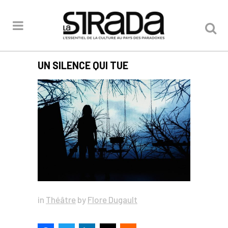
UN SILENCE QUI TUE
in
Théâtre
by
Flore Dugault