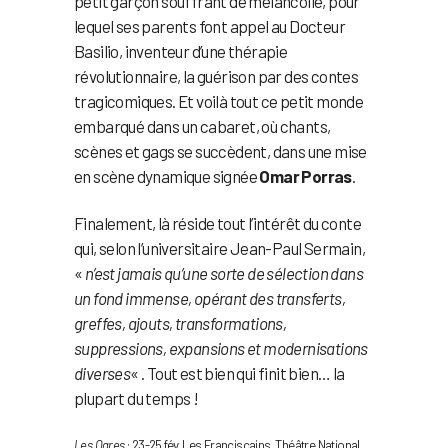
petit garçon souffrant de mélancolie, pour
lequel ses parents font appel au Docteur
Basilio, inventeur d’une thérapie
révolutionnaire, la guérison par des contes
tragicomiques. Et voilà tout ce petit monde
embarqué dans un cabaret, où chants,
scènes et gags se succèdent, dans une mise
en scène dynamique signée
Omar Porras
.
Finalement, là réside tout l’intérêt du conte
qui, selon l’universitaire Jean-Paul Sermain,
«
n’est jamais qu’une sorte de sélection dans
un fond immense, opérant des transferts,
greffes, ajouts, transformations,
suppressions, expansions et modernisations
diverses
« . Tout est bien qui finit bien… la
plupart du temps !
Les Ogres
: 23-25 fév, Les Franciscains, Théâtre National