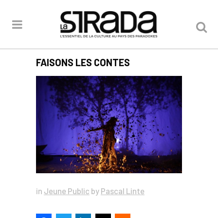
FAISONS LES CONTES
in
Jeune Public
by
Pascal Linte