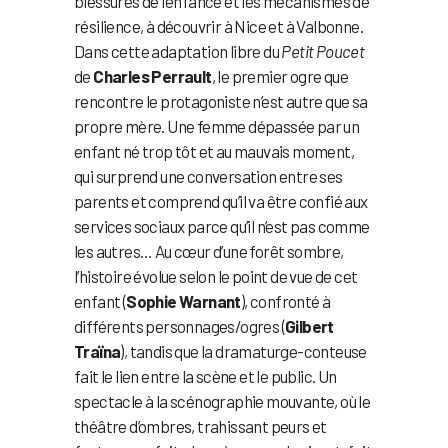
blessures de l’enfance et les mécanismes de
résilience, à découvrir à Nice et à Valbonne.
Dans cette adaptation libre du
Petit Poucet
de
Charles Perrault
, le premier ogre que
rencontre le protagoniste n’est autre que sa
propre mère. Une femme dépassée par un
enfant né trop tôt et au mauvais moment,
qui surprend une conversation entre ses
parents et comprend qu’il va être confié aux
services sociaux parce qu’il n’est pas comme
les autres… Au cœur d’une forêt sombre,
l’histoire évolue selon le point de vue de cet
enfant (
Sophie Warnant
), confronté à
différents personnages/ogres (
Gilbert
Traïna
), tandis que la dramaturge-conteuse
fait le lien entre la scène et le public. Un
spectacle à la scénographie mouvante, où le
théâtre d’ombres, trahissant peurs et