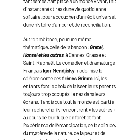
fantasmes, fait place à un monde vivant, fait
d’instantanés tirés d’une vie quotidienne
solitaire, pour accoucher d’un récit universel,
d’une histoire d’amour et de réconciliation.
Autre ambiance, pour une même
thématique, celle de l’abandon :
Gretel,
Hansel et les autres
, à Cannes, Grasse et
Saint-Raphaël. Le comédien et dramaturge
Français
Igor Mendjisky
modernise le
célèbre conte des
frères Grimm
. Ici, les
enfants font le choix de laisser leurs parents
toujours trop occupés, le nez dans leurs
écrans. Tandis que tout le monde est parti à
leur recherche, ils rencontrent « les autres »
au cours de leur fugue en forêt et font
l’expérience de l’émancipation, de la solitude,
du mystère de la nature, de la peur et de