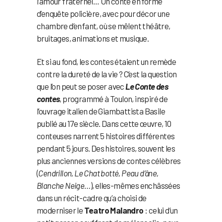
l’amour fraternel… Un conte en forme
d’enquête policière, avec pour décor une
chambre d’enfant, où se mêlent théâtre,
bruitages, animations et musique.
Et si au fond, les contes étaient un remède
contre la dureté de la vie ? C’est la question
que l’on peut se poser avec
Le Conte des
contes
, programmé à Toulon, inspiré de
l’ouvrage italien de Giambattista Basile
publié au 17e siècle. Dans cette œuvre, 10
conteuses narrent 5 histoires différentes
pendant 5 jours. Des histoires, souvent les
plus anciennes versions de contes célèbres
(
Cendrillon, Le Chat botté, Peau d’âne,
Blanche Neige…
), elles-mêmes enchâssées
dans un récit-cadre qu’a choisi de
moderniser le
Teatro Malandro
: celui d’un