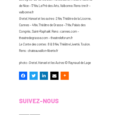
de Nice – 17 fév, Le Pré des Arts, Valbonne. Rens: tnn.fr –
valbonne.fr
Gretel, Hansel et les autres
: 2 fév, Théâtre de la Licorne,
Cannes – 4 fév, Théâtre de Grasse – 7 fév, Palais des
Congrès, Saint-Raphaël. Rens : cannes.com –
theatredegrasse.com – theatreleforum.fr
Le Conte des contes
: 8 & 9 fév, Théâtre Liverté, Toulon.
Rens : chateauvallon-liberte.fr
photo :
Gretel, Hansel et les Autres
© Raynaud de Lage
SUIVEZ-NOUS