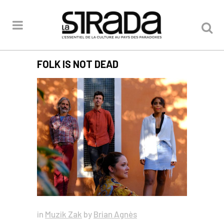
FOLK IS NOT DEAD
in
Muzik Zak
by
Brian Agnès