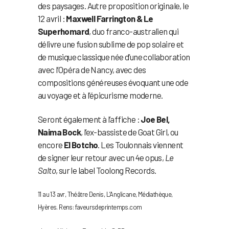
des paysages. Autre proposition originale, le
12 avril :
Maxwell Farrington & Le
Superhomard
, duo franco-australien qui
délivre une fusion sublime de pop solaire et
de musique classique née d’une collaboration
avec l’Opéra de Nancy, avec des
compositions généreuses évoquant une ode
au voyage et à l’épicurisme moderne.
Seront également à l’affiche :
Joe Bel,
Naima Bock
, l’ex-bassiste de Goat Girl, ou
encore
El Botcho
. Les Toulonnais viennent
de signer leur retour avec un 4e opus,
Le
Salto
, sur le label Toolong Records.
11 au 13 avr, Théâtre Denis, L’Anglicane, Médiathèque,
Hyères. Rens: faveursdeprintemps.com