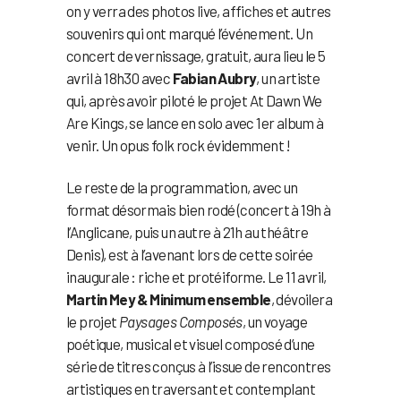
on y verra des photos live, affiches et autres
souvenirs qui ont marqué l’événement. Un
concert de vernissage, gratuit, aura lieu le 5
avril à 18h30 avec
Fabian Aubry
, un artiste
qui, après avoir piloté le projet At Dawn We
Are Kings, se lance en solo avec 1er album à
venir. Un opus folk rock évidemment !
Le reste de la programmation, avec un
format désormais bien rodé (concert à 19h à
l’Anglicane, puis un autre à 21h au théâtre
Denis), est à l’avenant lors de cette soirée
inaugurale : riche et protéiforme. Le 11 avril,
Martin Mey & Minimum ensemble
, dévoilera
le projet
Paysages Composés
, un voyage
poétique, musical et visuel composé d’une
série de titres conçus à l’issue de rencontres
artistiques en traversant et contemplant