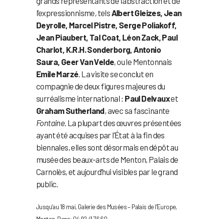
grands représentants de l’abstraction et de
l’expressionnisme, tels
Albert Gleizes, Jean
Deyrolle, Marcel Pistre, Serge Poliakoff,
Jean Piaubert, Tal Coat, Léon Zack, Paul
Charlot, K.R.H. Sonderborg, Antonio
Saura, Geer Van Velde
, ou le Mentonnais
Emile Marzé
. La visite se conclut en
compagnie de deux figures majeures du
surréalisme international :
Paul Delvaux
et
Graham Sutherland
, avec sa fascinante
Fontaine
. La plupart des œuvres présentées
ayant été acquises par l’État à la fin des
biennales, elles sont désormais en dépôt au
musée des beaux-arts de Menton, Palais de
Carnolès, et aujourd’hui visibles par le grand
public.
Jusqu’au 18 mai, Galerie des Musées – Palais de l’Europe,