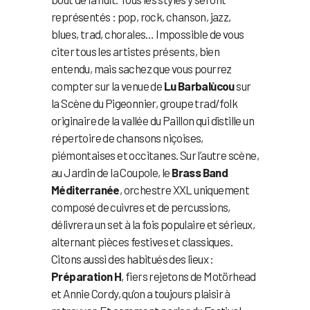
représentés : pop, rock, chanson, jazz,
blues, trad, chorales… Impossible de vous
citer tous les artistes présents, bien
entendu, mais sachez que vous pourrez
compter sur la venue de
Lu Barbalùcou
sur
la Scène du Pigeonnier, groupe trad/folk
originaire de la vallée du Paillon qui distille un
répertoire de chansons niçoises,
piémontaises et occitanes. Sur l’autre scène,
au Jardin de la Coupole, le
Brass Band
Méditerranée
, orchestre XXL uniquement
composé de cuivres et de percussions,
délivrera un set à la fois populaire et sérieux,
alternant pièces festives et classiques.
Citons aussi des habitués des lieux :
Préparation H
, fiers rejetons de Motörhead
et Annie Cordy, qu’on a toujours plaisir à