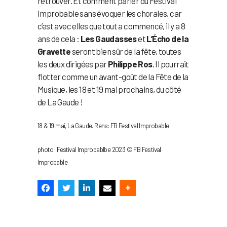
retrouver. Et comment parler du Festival
Improbable sans évoquer les chorales, car
c’est avec elles que tout a commencé, il y a 8
ans de cela :
Les Gaudasses
et
L’Écho de la
Gravette
seront bien sûr de la fête, toutes
les deux dirigées par
Philippe Ros
. Il pourrait
flotter comme un avant-goût de la Fête de la
Musique, les 18 et 19 mai prochains, du côté
de La Gaude !
18 & 19 mai, La Gaude. Rens: FB Festival Improbable
photo : Festival Improbablbe 2023 © FB Festival
Improbable