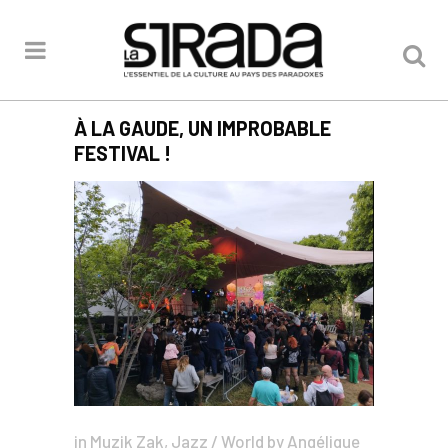
À LA GAUDE, UN IMPROBABLE
FESTIVAL !
in
Muzik Zak
,
Jazz / World
by
Angélique