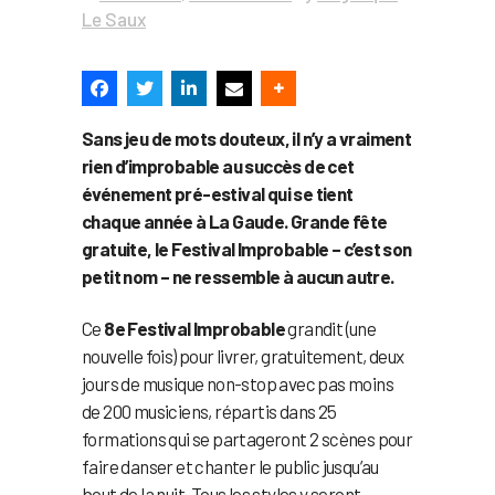
Le Saux
Sans jeu de mots douteux, il n’y a vraiment
rien d’improbable au succès de cet
événement pré-estival qui se tient
chaque année à La Gaude. Grande fête
gratuite, le Festival Improbable – c’est son
petit nom – ne ressemble à aucun autre.
Ce
8e Festival Improbable
grandit (une
nouvelle fois) pour livrer, gratuitement, deux
jours de musique non-stop avec pas moins
de 200 musiciens, répartis dans 25
formations qui se partageront 2 scènes pour
faire danser et chanter le public jusqu’au
bout de la nuit. Tous les styles y seront