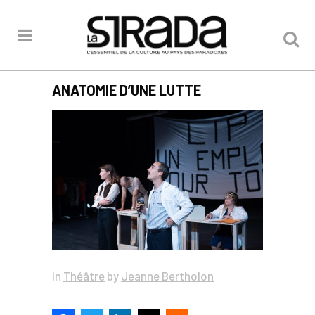
ANATOMIE D’UNE LUTTE
in
Théâtre
by
Jeanne Bertholon