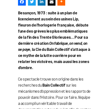
Besançon, 1973 : suite à un plan de
licenciement au sein des usines Lip,
fleuron de l’horlogerie française, débute
l’une des grèves les plus emblématiques
de la fin des Trente Glorieuses… Pour sa
dernière création
On fabrique, on vend, on
se paye
, la Cie du Bain Collectif s’attaque à
ce mythe de la lutte ouvrière pour en
relater les victoires, mais aussi les zones
d’ombre.
Ce spectacle trouve son origine dans les
recherches du
Bain Collectif
sur les
mécanismes d’oppression et les rapports de
pouvoir dans l’Histoire. Pour ce faire, l’équipe
a accompli un véritable travail de