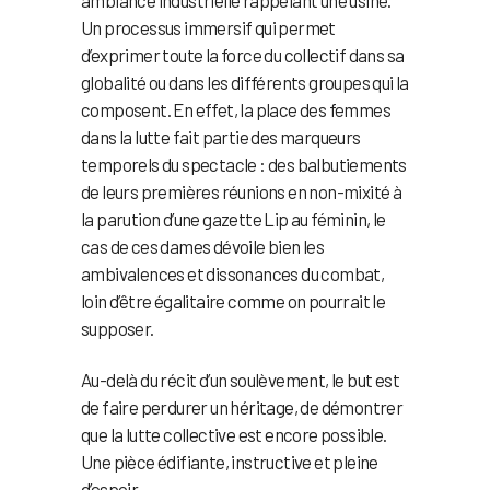
Un processus immersif qui permet
d’exprimer toute la force du collectif dans sa
globalité ou dans les différents groupes qui la
composent. En effet, la place des femmes
dans la lutte fait partie des marqueurs
temporels du spectacle : des balbutiements
de leurs premières réunions en non-mixité à
la parution d’une gazette Lip au féminin, le
cas de ces dames dévoile bien les
ambivalences et dissonances du combat,
loin d’être égalitaire comme on pourrait le
supposer.
Au-delà du récit d’un soulèvement, le but est
de faire perdurer un héritage, de démontrer
que la lutte collective est encore possible.
Une pièce édifiante, instructive et pleine
d’espoir.