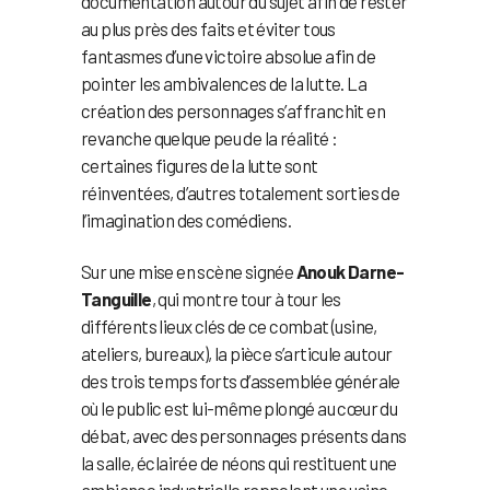
documentation autour du sujet afin de rester
au plus près des faits et éviter tous
fantasmes d’une victoire absolue afin de
pointer les ambivalences de la lutte. La
création des personnages s’affranchit en
revanche quelque peu de la réalité :
certaines figures de la lutte sont
réinventées, d’autres totalement sorties de
l’imagination des comédiens.
Sur une mise en scène signée
Anouk Darne-
Tanguille
, qui montre tour à tour les
différents lieux clés de ce combat (usine,
ateliers, bureaux), la pièce s’articule autour
des trois temps forts d’assemblée générale
où le public est lui-même plongé au cœur du
débat, avec des personnages présents dans
la salle, éclairée de néons qui restituent une
ambiance industrielle rappelant une usine.