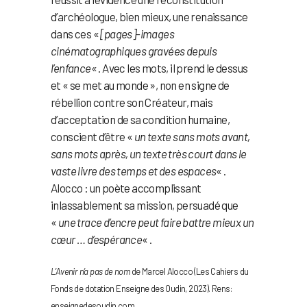
d’archéologue, bien mieux, une renaissance
dans ces «
[pages]-images
cinématographiques gravées depuis
l’enfance
« . Avec les mots, il prend le dessus
et « se met au monde », non en signe de
rébellion contre son Créateur, mais
d’acceptation de sa condition humaine,
conscient d’être «
un texte sans mots avant,
sans mots après, un texte très court dans le
vaste livre des temps et des espaces
« .
Alocco : un poète accomplissant
inlassablement sa mission, persuadé que
«
une trace d’encre peut faire battre mieux un
cœur … d’espérance
« .
L’Avenir n’a pas de nom
de Marcel Alocco (Les Cahiers du
Fonds de dotation Enseigne des Oudin, 2023). Rens:
enseignedesoudin.com