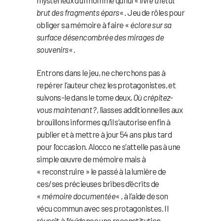
mystérieux d’un homme qui lui «
livre à l’état
brut des fragments épars
« . Jeu de rôles pour
obliger sa mémoire à faire «
éclore sur sa
surface désencombrée des mirages de
souvenirs
« .
Entrons dans le jeu, ne cherchons pas à
repérer l’auteur chez les protagonistes, et
suivons-le dans le tome deux,
Où crépitez-
vous maintenant ?
, liasses additionnelles aux
brouillons informes qu’il s’autorise enfin à
publier et à mettre à jour 54 ans plus tard
pour l’occasion. Alocco ne s’attelle pas à une
simple œuvre de mémoire mais à
« reconstruire » le passé à la lumière de
ces/ses précieuses bribes d’écrits de
«
mémoire documentée
« , à l’aide de son
vécu commun avec ses protagonistes. Il
réussit à l’évidence une reconstitution