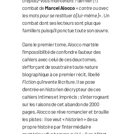
crépitez-vous maintenant ?
dernier (?)
combat de
Marcel Alocco
«
contre ou avec
les mots pour se restituer à [lui-même]
« . Un
combat dont ses lecteurs sont plus que
familiers puisqu’il ponctue toute son œuvre.
Dans le premier tome, Alocco martèle
l’impossibilité de confondre l’auteur des
cahiers avec celui de ces deux tomes,
s’efforçant de soustraire toute nature
biographique à ce premier récit, libellé
Fiction qu’invente l’écriture
. Il se pose
d’entrée en historien décrypteur de ces
cahiers intimes et imprécis ; s’interrogeant
sur les raisons de cet abandon de 2000
pages, Alocco se rêve romancier et brouille
les pistes : il se veut «
historien
» de sa
propre histoire par l’intermédiaire