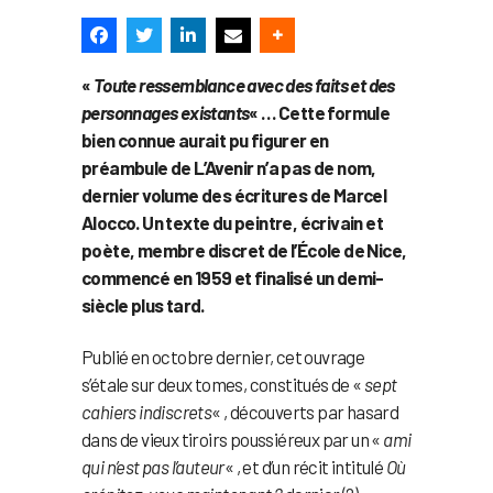
«
Toute ressemblance avec des faits et des
personnages existants
« … Cette formule
bien connue aurait pu figurer en
préambule de L’Avenir n’a pas de nom,
dernier volume des écritures de Marcel
Alocco. Un texte du peintre, écrivain et
poète, membre discret de l’École de Nice,
commencé en 1959 et finalisé un demi-
siècle plus tard.
Publié en octobre dernier, cet ouvrage
s’étale sur deux tomes, constitués de «
sept
cahiers indiscrets
« , découverts par hasard
dans de vieux tiroirs poussiéreux par un «
ami
qui n’est pas l’auteur
« , et d’un récit intitulé
Où