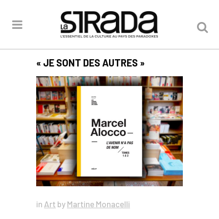
« JE SONT DES AUTRES »
in
Art
by
Martine Monacelli