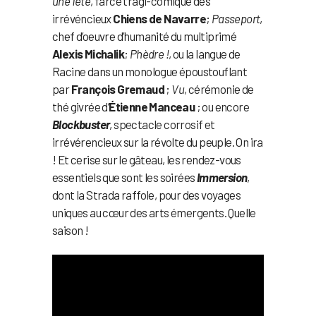
une fête
, farce tragi-comique des
irrévéncieux
Chiens de Navarre
;
Passeport
,
chef d’oeuvre d’humanité du multiprimé
Alexis Michalik
;
Phèdre !
, ou la langue de
Racine dans un monologue époustouflant
par
François Gremaud
;
Vu
, cérémonie de
thé givrée d’
Étienne Manceau
; ou encore
Blockbuster
, spectacle corrosif et
irrévérencieux sur la révolte du peuple. On ira
! Et cerise sur le gâteau, les rendez-vous
essentiels que sont les soirées
Immersion
,
dont la Strada raffole, pour des voyages
uniques au cœur des arts émergents. Quelle
saison !