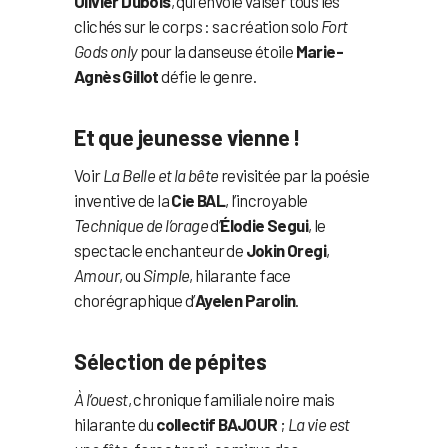
Olivier Dubois
, qui envoie valser tous les
clichés sur le corps : sa création solo
Fort
Gods only
pour la danseuse étoile
Marie-
Agnès Gillot
défie le genre.
Et que jeunesse vienne !
Voir
La Belle et la bête
revisitée par la poésie
inventive de la
Cie BAL
, l’incroyable
Technique de l’orage
d’
Élodie Segui
, le
spectacle enchanteur de
Jokin Oregi
,
Amour
, ou
Simple
, hilarante face
chorégraphique d’
Ayelen Parolin
.
Sélection de pépites
À l’ouest
, chronique familiale noire mais
hilarante du
collectif BAJOUR
;
La vie est