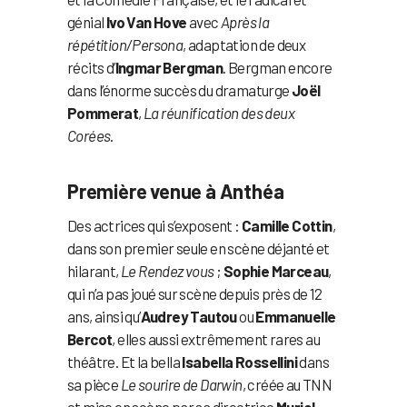
génial
Ivo Van Hove
avec
Après la
répétition/Persona
, adaptation de deux
récits d’
Ingmar Bergman
. Bergman encore
dans l’énorme succès du dramaturge
Joël
Pommerat
,
La réunification des deux
Corées
.
Première venue à Anthéa
Des actrices qui s’exposent :
Camille Cottin
,
dans son premier seule en scène déjanté et
hilarant,
Le Rendez vous
;
Sophie Marceau
,
qui n’a pas joué sur scène depuis près de 12
ans, ainsi qu’
Audrey Tautou
ou
Emmanuelle
Bercot
, elles aussi extrêmement rares au
théâtre. Et la bella
Isabella Rossellini
dans
sa pièce
Le sourire de Darwin
, créée au TNN
et mise en scène par sa directrice
Muriel