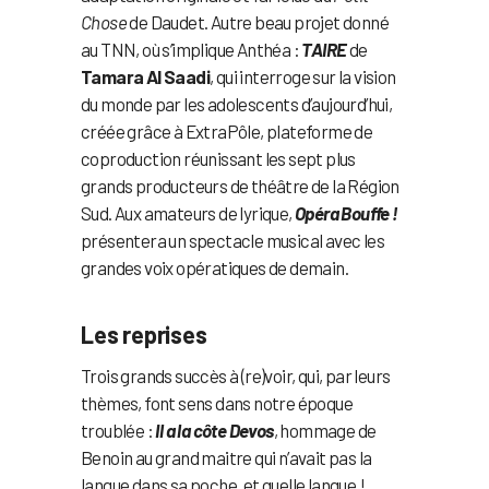
Chose
de Daudet. Autre beau projet donné
au TNN, où s’implique Anthéa :
TAIRE
de
Tamara Al Saadi
, qui interroge sur la vision
du monde par les adolescents d’aujourd’hui,
créée grâce à ExtraPôle, plateforme de
coproduction réunissant les sept plus
grands producteurs de théâtre de la Région
Sud. Aux amateurs de lyrique,
Opéra Bouffe !
présentera un spectacle musical avec les
grandes voix opératiques de demain.
Les reprises
Trois grands succès à (re)voir, qui, par leurs
thèmes, font sens dans notre époque
troublée :
Il a la côte Devos
, hommage de
Benoin au grand maitre qui n’avait pas la
langue dans sa poche, et quelle langue !