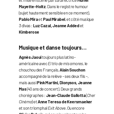
Mayette-Holtz
. Dans le registre humour
(sujet hautement sensible en ce moment),
Pablo Mira
et
Paul Mirabel
, et côté musique
3 divas :
Luz Cazal, Jeanne Added
et
Kimberose
Musique et danse toujours…
Agnès Jaoui
toujours plus latino-
américaine avec
El trio de mis amores,
le
chouchou des Français,
Alain Souchon
accompagné de la relève – ses deux fils –,
mais aussi
Pink Martini, Dionysos, Jeanne
Mas
(40 ans de concert). Deux grands
chorégraphes :
Jean-Claude Gallotta
(
Cher
Cinéma
) et
Anne Teresa de Keersmaeker
et son triomphal
Exit Above
. Ou encore