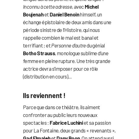
Inconnu à cette adresse
, avec
Michel
Boujenah
et
Daniel Benoin
himself, un
échange épistolaire de deux amis dans une
période sinistre de l’Histoire, qui nous
rappelle combien le mal est banal et
terrifiant ; et
Personne d’autre
du génial
Botho Strauss
, monologue sublime d’une
femme en pleine rupture. Une très grande
actrice devra s’imposer pour ce rôle
(distribution en cours)…
Ils reviennent !
Parce que dans ce théâtre, ils aiment
confronter au public leurs nouveaux
spectacles :
Fabrice Luchini
et sa passion
pour La Fontaine, deux grands « revenants »,
Gad Elmaleh
et
Dany Boon
. On attend aussi