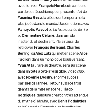
avec ferveur
François Morel
, qui réunit une
partie des Deschiens pour présenter
Art
de
Yasmina Reza
, la pièce contemporaine la
plus jouée dans le monde. Des émotions avec
Panayotis Pascot
ou
La face cachée du rire
et
Clémentine Célarié
, dans un rôle
inattendu et déchirant. Plaisir aussi de
retrouver
François Berléand
,
Charles
Berling
, ou
Alex Lutz
qui met en scène
Alice
Taglioni
dans un monologue bouleversant.
Yvan Attal
, rare au théâtre, sera sur scène
dans un tête à tête irrésistible,
Video club
,
avec
Noémie Lvosky
, énorme succès
parisien de l’année. Retour aussi de trois
géants de la mise en scène :
Tiago
Rodrigues
, dans une création très attendue
du mythe d’
Hécube
, avec
Denis Podalydes
et la Comédie Française, et le radical et