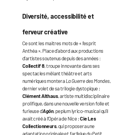
Diversité, accessibilité et
ferveur créative
Ce sont les maitres mots de « l’esprit
Anthéa ». Place d’abord aux productions
d’artistes soutenus depuis des années :
Collectif 8
, troupe innovante dans ses
spectacles mêlant théâtre et arts
numériques montera
La Guerre des Mondes
,
dernier volet de sa trilogie dystopique ;
Clément Althaus
, artiste multidisciplinaire
prolifique, dans une nouvelle version folle et
furieuse d’
Agôn
, peplum lyrico-musical qu’il
avait créé à l’Opéra de Nice ;
Cie Les
Collectionneurs
, qui proposera une
adaptation originale et farfelue du
Petit