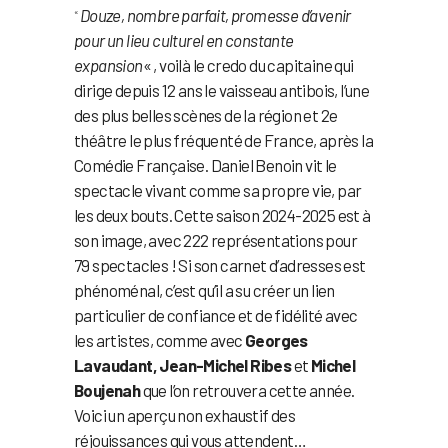
Douze, nombre parfait, promesse d’avenir
«
pour un lieu culturel en constante
expansion
« , voilà le credo du capitaine qui
dirige depuis 12 ans le vaisseau antibois, l’une
des plus belles scènes de la région et 2e
théâtre le plus fréquenté de France, après la
Comédie Française. Daniel Benoin vit le
spectacle vivant comme sa propre vie, par
les deux bouts. Cette saison 2024-2025 est à
son image, avec 222 représentations pour
79 spectacles ! Si son carnet d’adresses est
phénoménal, c’est qu’il a su créer un lien
particulier de confiance et de fidélité avec
les artistes, comme avec
Georges
Lavaudant, Jean-Michel Ribes
et
Michel
Boujenah
que l’on retrouvera cette année.
Voici un aperçu non exhaustif des
réjouissances qui vous attendent…