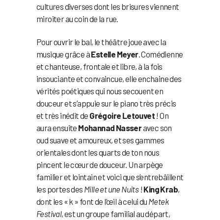
cultures diverses dont les brisures viennent
miroiter au coin de la rue.
Pour ouvrir le bal, le théâtre joue avec la
musique grâce à
Estelle Meyer
. Comédienne
et chanteuse, frontale et libre, à la fois
insouciante et convaincue, elle enchaine des
vérités poétiques qui nous secouent en
douceur et s’appuie sur le piano très précis
et très inédit de
Grégoire Letouvet
! On
aura ensuite
Mohannad Nasser
avec son
oud suave et amoureux, et ses gammes
orientales dont les quarts de ton nous
pincent le cœur de douceur. Un arpège
familier et lointain et voici que s’entrebâillent
les portes des
Mille et une Nuits
!
King Krab
,
dont les « k » font de l’œil à celui du
Metek
Festival
, est un groupe familial au départ,