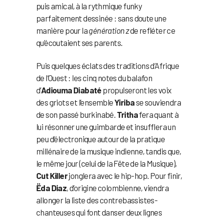
puis amical, à la rythmique funky
parfaitement dessinée : sans doute une
manière pour la
génération z
de refléter ce
qu’écoutaient ses parents.
Puis quelques éclats des traditions d’Afrique
de l’Ouest : les cinq notes du balafon
d’
Adiouma Diabaté
propulseront les voix
des griots et l’ensemble
Yiriba
se souviendra
de son passé burkinabé.
Tritha
fera quant à
lui résonner une guimbarde et insufflera un
peu d’électronique autour de la pratique
millénaire de la musique indienne, tandis que,
le même jour (celui de la Fête de la Musique),
Cut Killer
jonglera avec le hip-hop. Pour finir,
Ëda Diaz
, d’origine colombienne, viendra
allonger la liste des contrebassistes-
chanteuses qui font danser deux lignes