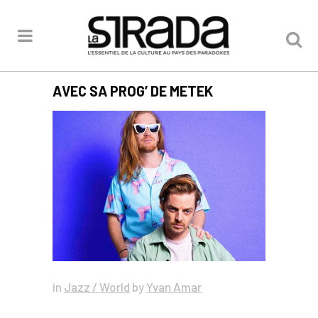
AVEC SA PROG’ DE METEK
in
Jazz / World
by
Yvan Amar