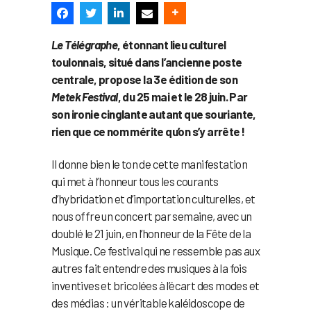
Le Télégraphe
, étonnant lieu culturel
toulonnais, situé dans l’ancienne poste
centrale, propose la 3e édition de son
Metek Festival
, du 25 mai et le 28 juin. Par
son ironie cinglante autant que souriante,
rien que ce nom mérite qu’on s’y arrête !
Il donne bien le ton de cette manifestation
qui met à l’honneur tous les courants
d’hybridation et d’importation culturelles, et
nous offre un concert par semaine, avec un
doublé le 21 juin, en l’honneur de la Fête de la
Musique. Ce festival qui ne ressemble pas aux
autres fait entendre des musiques à la fois
inventives et bricolées à l’écart des modes et
des médias : un véritable kaléidoscope de