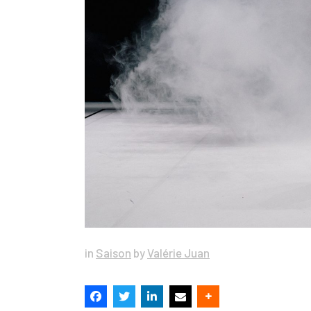
in
Saison
by
Valérie Juan