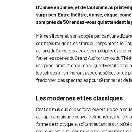
D’année en année, et de l’automne au printemp
surprises. Entre théâtre, danse, cirque, com
sont près de 50 rendez-vous qui attendent le 
Même s’il connaît son apogée pendant une dizaine 
son tapis rouge et les stars qui l’arpentent, le 
au long de l’année, grâce à ses multiples évènem
fouler les scènes du Grand Auditorium ou du Théâ
une programmation qui conjugue diversité et qual
les soirées s’illumineront avec une sélection de pi
fredonner, des spectacles pour s’étonner et de l
Les modernes et les classiques
C’est en musique que se fera l’ouverture de la nou
au rap français une nouvelle dimension, à la fois 
forme de triptyque suscitant autant la curiosité
s’égrèneront au fil des mois avec notamment le 