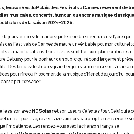
s, les soirées du Palais des Festivals à Cannes réservent de be
édies musicales, concerts, humour, ou encore musique classique
public lors de la saison 2024-2025.
de jours au mois de mai lorsque le monde entier n’a plus d’yeux que 
Palais des Festivals de Cannes demeure un véritable poumon culturel t
ents et manifestations. Les artistes sont toujours plus nombreux à
tre Debussy pour le bonheur d’un public qui répond largement prése
ité. Dès le mois d’octobre, quand les jours commenceront à raccour
èces pour rire ou frissonner, de la musique d’hier et d’aujourd’hui pou
a danse pour s’évader.
velle saison avec
MC Solaar
et son
Lueurs Célestes Tour
. Celui qui a
poétique et positive, revient avec un nouveau projet qui se déroule so
 que l’impatience. Les rendez-vous avec la chanson française
spectacle
Un homme, une femme… à la française
qui permettra de