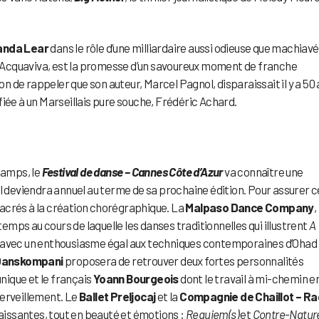
nda Lear
dans le rôle d’une milliardaire aussi odieuse que machiavé
 Acquaviva, est la promesse d’un savoureux moment de franche
ion de rappeler que son auteur, Marcel Pagnol, disparaissait il y a 50 
fiée à un Marseillais pure souche, Frédéric Achard.
hamps, le
Festival de danse – Cannes Côte d’Azur
va connaître une
il deviendra annuel au terme de sa prochaine édition. Pour assurer 
acrés à la création chorégraphique. La
Malpaso Dance Company
,
temps au cours de laquelle les danses traditionnelles qui illustrent
A
 avec un enthousiasme égal aux techniques contemporaines d’Ohad
Danskompani
proposera de retrouver deux fortes personnalités
unique et le français
Yoann Bourgeois
dont le travail à mi-chemin e
merveillement. Le
Ballet Preljocaj
et la
Compagnie de Chaillot – Ra
aissantes, tout en beauté et émotions :
Requiem(s)
et
Contre-Natur