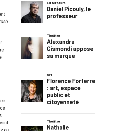
ent
rash
er
ire
e
èce
 de
s,
ivant
y, ou