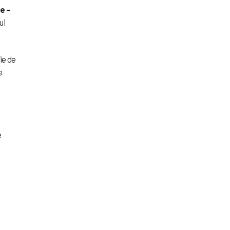
e –
ui
ie de
e
e