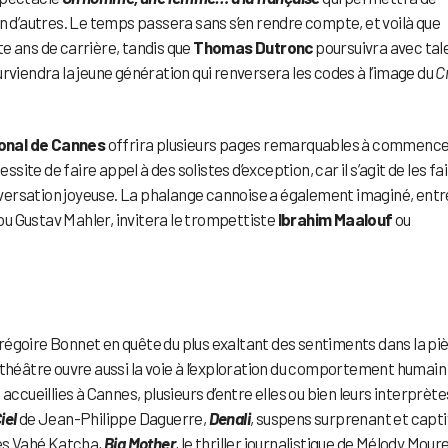
en d’autres. Le temps passera sans s’en rendre compte, et voilà que
te ans de carrière, tandis que
Thomas Dutronc
poursuivra avec tal
rviendra la jeune génération qui renversera les codes à l’image du
C
onal de Cannes
offrira plusieurs pages remarquables à commenc
te de faire appel à des solistes d’exception, car il s’agit de les fa
conversation joyeuse. La phalange cannoise a également imaginé, entr
u Gustav Mahler, invitera le trompettiste
Ibrahim Maalouf
ou
régoire Bonnet en quête du plus exaltant des sentiments dans la pi
e théâtre ouvre aussi la voie à l’exploration du comportement humain
accueillies à Cannes, plusieurs d’entre elles ou bien leurs interprète
iel
de Jean-Philippe Daguerre,
Denali
, suspens surprenant et capt
ès Vahé Katcha,
Big Mother
, le thriller journalistique de Mélody Moure