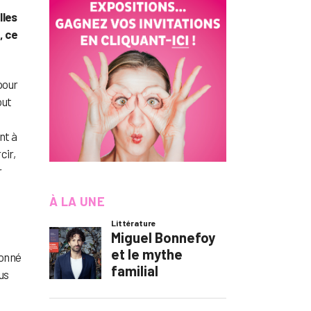
lles
, ce
pour
out
nt à
cir,
r
À LA UNE
 donné
us