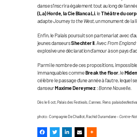
danse s’inscrira également tout au long de l’anné
(La) Horde, la Cie Blanca Li
, le
Théâtre du corp
adapte
Journey to the West
, un monument de la 
Enfin, le Palais poursuit son partenariat avec d’
jeunes danseurs
Shechter II
. Avec
From England 
explosive une déclaration d’amour à son pays d’a
Parmi le nombre de ces propositions, impossibles
immanquables comme
Break the floor
, le
Mide
célèbre le passage d’une année à l’autre, lequel s
danseur
Maxime Dereymez
:
Bonne Nouvelle
.
Dès le 6 oct, Palais des Festivals, Cannes. Rens: palaisdesfesti
photo : Compagnie De Chaillot, Rachid Ouramdane –
Contre-Na