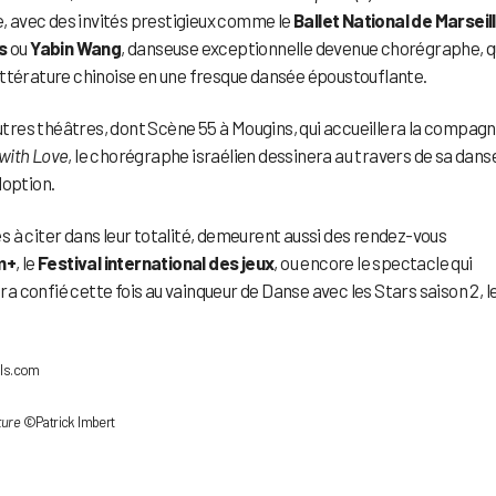
e, avec des invités prestigieux comme le
Ballet National de Marseill
s
ou
Yabin Wang
, danseuse exceptionnelle devenue chorégraphe, q
littérature chinoise en une fresque dansée époustouflante.
autres théâtres, dont Scène 55 à Mougins, qui accueillera la compagn
with Love
, le chorégraphe israélien dessinera au travers de sa dans
doption.
 à citer dans leur totalité, demeurent aussi des rendez-vous
m+
, le
Festival international des jeux
, ou encore le spectacle qui
era confié cette fois au vainqueur de Danse avec les Stars saison 2, l
vals.com
ture
©Patrick Imbert