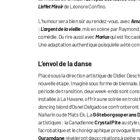
L’effet Miroir
de Léonore Confino.
L’humour sera bien sûr au rendez-vous, avec
Ama
;
L’argent de la vieille
, mis en scène par Raymond
comédie. Du rire aussi avec
Marius
qui est l’occas
Une adaptation authentique puisqu’elle a été con
L’envol de la danse
Placé sous la direction artistique de Didier Desc
nouvelle étape. Imaginé sous forme de biennale, 
période de transition, deux week-ends sont cons
installée à La Havane, offrira une soirée en trois 
dancing Island
d’Osnel Delgado se confronteront
Naharin ou de Mats Ek. La
Göteborgsoperans 
artistiques : la Canadienne
Crystal Pite
au style 
l’acrobatique et le chorégraphique provoque l’é
Ouramdane
révèleront deux créations à peine n