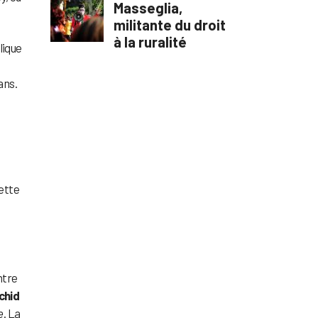
lique
ans.
cette
ntre
chid
e
. La