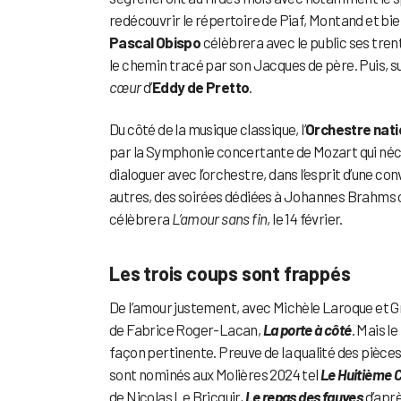
redécouvrir le répertoire de Piaf, Montand et bi
Pascal Obispo
célèbrera avec le public ses tren
le chemin tracé par son Jacques de père. Puis, su
cœur
d’
Eddy de Pretto
.
Du côté de la musique classique, l’
Orchestre nati
par la Symphonie concertante de Mozart qui nécessi
dialoguer avec l’orchestre, dans l’esprit d’une 
autres, des soirées dédiées à Johannes Brahms o
célèbrera
L’amour sans fin
, le 14 février.
Les trois coups sont frappés
De l’amour justement, avec Michèle Laroque et G
de Fabrice Roger-Lacan,
La porte à côté
. Mais l
façon pertinente. Preuve de la qualité des pièces 
sont nominés aux Molières 2024 tel
Le Huitième C
de Nicolas Le Bricquir,
Le repas des fauves
d’apr