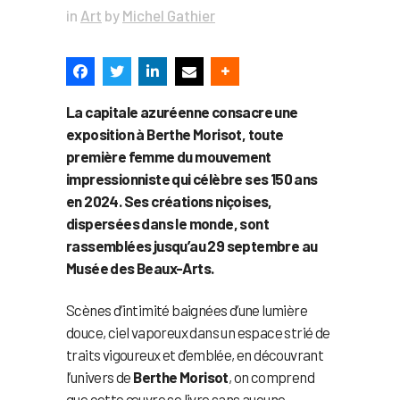
in
Art
by
Michel Gathier
La capitale azuréenne consacre une
exposition à Berthe Morisot, toute
première femme du mouvement
impressionniste qui célèbre ses 150 ans
en 2024. Ses créations niçoises,
dispersées dans le monde, sont
rassemblées jusqu’au 29 septembre au
Musée des Beaux-Arts.
Scènes d’intimité baignées d’une lumière
douce, ciel vaporeux dans un espace strié de
traits vigoureux et d’emblée, en découvrant
l’univers de
Berthe Morisot
, on comprend
que cette œuvre se livre sans aucune