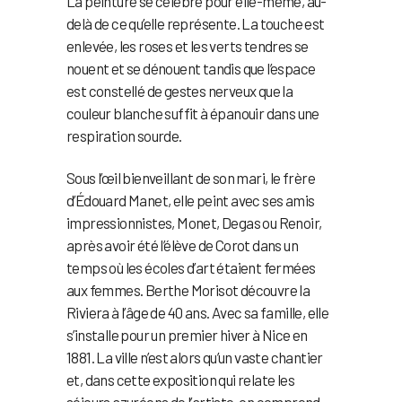
La peinture se célèbre pour elle-même, au-
delà de ce qu’elle représente. La touche est
enlevée, les roses et les verts tendres se
nouent et se dénouent tandis que l’espace
est constellé de gestes nerveux que la
couleur blanche suffit à épanouir dans une
respiration sourde.
Sous l’œil bienveillant de son mari, le frère
d’Édouard Manet, elle peint avec ses amis
impressionnistes, Monet, Degas ou Renoir,
après avoir été l’élève de Corot dans un
temps où les écoles d’art étaient fermées
aux femmes. Berthe Morisot découvre la
Riviera à l’âge de 40 ans. Avec sa famille, elle
s’installe pour un premier hiver à Nice en
1881. La ville n’est alors qu’un vaste chantier
et, dans cette exposition qui relate les