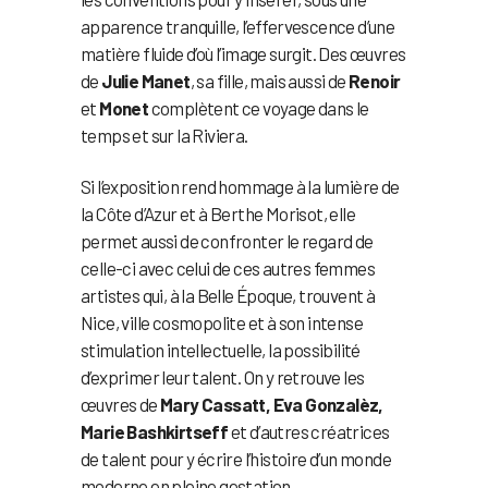
apparence tranquille, l’effervescence d’une
matière fluide d’où l’image surgit. Des œuvres
de
Julie Manet
, sa fille, mais aussi de
Renoir
et
Monet
complètent ce voyage dans le
temps et sur la Riviera.
Si l’exposition rend hommage à la lumière de
la Côte d’Azur et à Berthe Morisot, elle
permet aussi de confronter le regard de
celle-ci avec celui de ces autres femmes
artistes qui, à la Belle Époque, trouvent à
Nice, ville cosmopolite et à son intense
stimulation intellectuelle, la possibilité
d’exprimer leur talent. On y retrouve les
œuvres de
Mary Cassatt, Eva Gonzalèz,
Marie Bashkirtseff
et d’autres créatrices
de talent pour y écrire l’histoire d’un monde
moderne en pleine gestation.