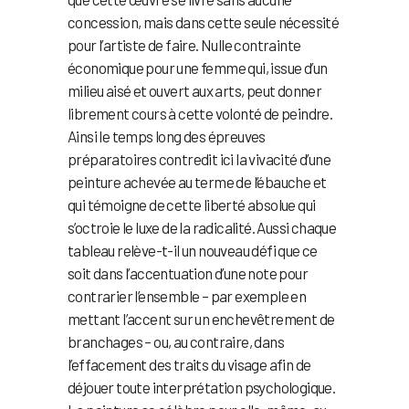
concession, mais dans cette seule nécessité
pour l’artiste de faire. Nulle contrainte
économique pour une femme qui, issue d’un
milieu aisé et ouvert aux arts, peut donner
librement cours à cette volonté de peindre.
Ainsi le temps long des épreuves
préparatoires contredit ici la vivacité d’une
peinture achevée au terme de l’ébauche et
qui témoigne de cette liberté absolue qui
s’octroie le luxe de la radicalité. Aussi chaque
tableau relève-t-il un nouveau défi que ce
soit dans l’accentuation d’une note pour
contrarier l’ensemble – par exemple en
mettant l’accent sur un enchevêtrement de
branchages – ou, au contraire, dans
l’effacement des traits du visage afin de
déjouer toute interprétation psychologique.