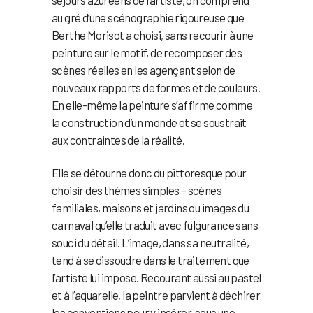
séjours azuréens de l’artiste, on comprend
au gré d’une scénographie rigoureuse que
Berthe Morisot a choisi, sans recourir à une
peinture sur le motif, de recomposer des
scènes réelles en les agençant selon de
nouveaux rapports de formes et de couleurs.
En elle-même la peinture s’affirme comme
la construction d’un monde et se soustrait
aux contraintes de la réalité.
Elle se détourne donc du pittoresque pour
choisir des thèmes simples – scènes
familiales, maisons et jardins ou images du
carnaval qu’elle traduit avec fulgurance sans
souci du détail. L’image, dans sa neutralité,
tend à se dissoudre dans le traitement que
l’artiste lui impose. Recourant aussi au pastel
et à l’aquarelle, la peintre parvient à déchirer
les conventions pour y insérer, sous une