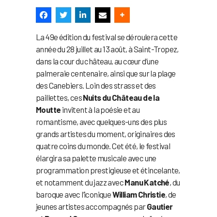
La 49e édition du festival se déroulera cette
année du 28 juillet au 13 août, à Saint-Tropez,
dans la cour du château, au cœur d’une
palmeraie centenaire, ainsi que sur la plage
des Canebiers. Loin des strass et des
paillettes, ces
Nuits du Château de la
Moutte
invitent à la poésie et au
romantisme, avec quelques-uns des plus
grands artistes du moment, originaires des
quatre coins du monde. Cet été, le festival
élargira sa palette musicale avec une
programmation prestigieuse et étincelante,
et notamment du jazz avec
Manu Katché
, du
baroque avec l’iconique
William Christie
, de
jeunes artistes accompagnés par
Gautier