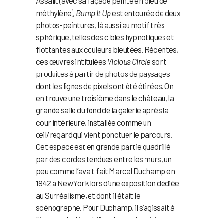
Assalit (avec sa façade peinte en bleu de
méthylène),
Bump It Up
est entourée de deux
photos-peintures, là aussi au motif très
sphérique, telles des cibles hypnotiques et
flottantes aux couleurs bleutées. Récentes,
ces œuvres intitulées
Vicious Circle
sont
produites à partir de photos de paysages
dont les lignes de pixels ont été étirées. On
en trouve une troisième dans le château, la
grande salle du fond de la galerie après la
cour intérieure, installée comme un
œil/regard qui vient ponctuer le parcours.
Cet espace est en grande partie quadrillé
par des cordes tendues entre les murs, un
peu comme l’avait fait Marcel Duchamp en
1942 à New York lors d’une exposition dédiée
au Surréalisme, et dont il était le
scénographe. Pour Duchamp, il s’agissait à