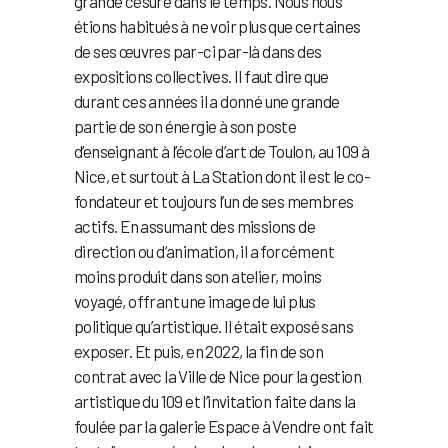
grande césure dans le temps. Nous nous
étions habitués à ne voir plus que certaines
de ses œuvres par-ci par-là dans des
expositions collectives. Il faut dire que
durant ces années il a donné une grande
partie de son énergie à son poste
d’enseignant à l’école d’art de Toulon, au 109 à
Nice, et surtout à La Station dont il est le co-
fondateur et toujours l’un de ses membres
actifs. En assumant des missions de
direction ou d’animation, il a forcément
moins produit dans son atelier, moins
voyagé, offrant une image de lui plus
politique qu’artistique. Il était exposé sans
exposer. Et puis, en 2022, la fin de son
contrat avec la Ville de Nice pour la gestion
artistique du 109 et l’invitation faite dans la
foulée par la galerie Espace à Vendre ont fait