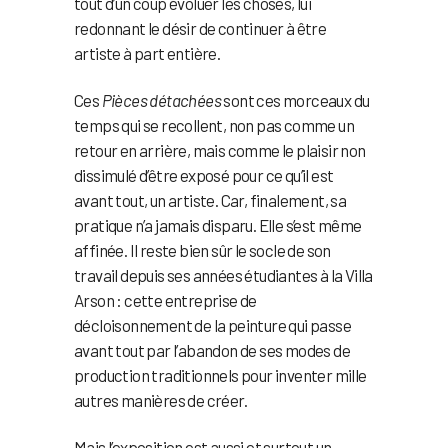
tout d’un coup évoluer les choses, lui
redonnant le désir de continuer à être
artiste à part entière.
Ces
Pièces détachées
sont ces morceaux du
temps qui se recollent, non pas comme un
retour en arrière, mais comme le plaisir non
dissimulé d’être exposé pour ce qu’il est
avant tout, un artiste. Car, finalement, sa
pratique n’a jamais disparu. Elle s’est même
affinée. Il reste bien sûr le socle de son
travail depuis ses années étudiantes à la Villa
Arson : cette entreprise de
décloisonnement de la peinture qui passe
avant tout par l’abandon de ses modes de
production traditionnels pour inventer mille
autres manières de créer.
Mais l’exposition est aussi et surtout un