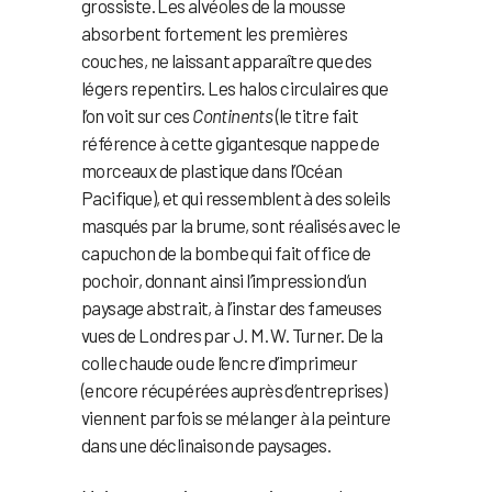
grossiste. Les alvéoles de la mousse
absorbent fortement les premières
couches, ne laissant apparaître que des
légers repentirs. Les halos circulaires que
l’on voit sur ces
Continents
(le titre fait
référence à cette gigantesque nappe de
morceaux de plastique dans l’Océan
Pacifique), et qui ressemblent à des soleils
masqués par la brume, sont réalisés avec le
capuchon de la bombe qui fait office de
pochoir, donnant ainsi l’impression d’un
paysage abstrait, à l’instar des fameuses
vues de Londres par J. M. W. Turner. De la
colle chaude ou de l’encre d’imprimeur
(encore récupérées auprès d’entreprises)
viennent parfois se mélanger à la peinture
dans une déclinaison de paysages.