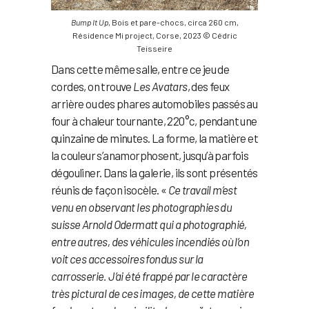
Bump It Up
, Bois et pare-chocs, circa 260 cm,
Résidence Mi project, Corse, 2023 © Cédric
Teisseire
Dans cette même salle, entre ce jeu de
cordes, on trouve
Les Avatars
, des feux
arrière ou des phares automobiles passés au
four à chaleur tournante, 220°c, pendant une
quinzaine de minutes. La forme, la matière et
la couleur s’anamorphosent, jusqu’à parfois
dégouliner. Dans la galerie, ils sont présentés
réunis de façon isocèle. «
Ce travail m’est
venu en observant les photographies du
suisse Arnold Odermatt qui a photographié,
entre autres, des véhicules incendiés où l’on
voit ces accessoires fondus sur la
carrosserie. J’ai été frappé par le caractère
très pictural de ces images, de cette matière