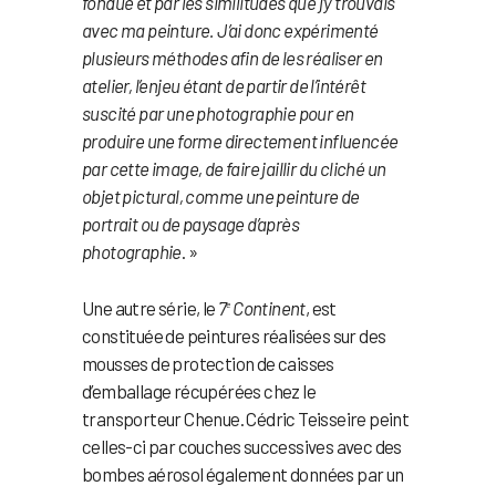
fondue et par les similitudes que j’y trouvais
avec ma peinture. J’ai donc expérimenté
plusieurs méthodes afin de les réaliser en
atelier, l’enjeu étant de partir de l’intérêt
suscité par une photographie pour en
produire une forme directement influencée
par cette image, de faire jaillir du cliché un
objet pictural, comme une peinture de
portrait ou de paysage d’après
photographie
. »
Une autre série, le
7
Continent
, est
e
constituée de peintures réalisées sur des
mousses de protection de caisses
d’emballage récupérées chez le
transporteur Chenue. Cédric Teisseire peint
celles-ci par couches successives avec des
bombes aérosol également données par un