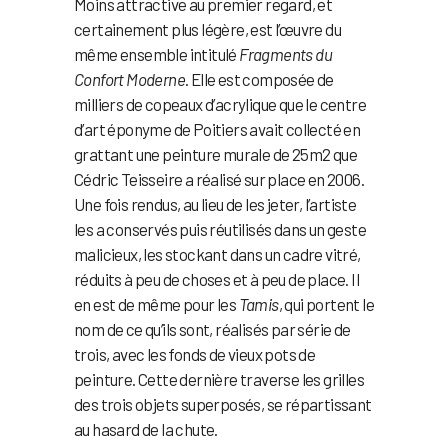
Moins attractive au premier regard, et
certainement plus légère, est l’œuvre du
même ensemble intitulé
Fragments du
Confort Moderne
. Elle est composée de
milliers de copeaux d’acrylique que le centre
d’art éponyme de Poitiers avait collecté en
grattant une peinture murale de 25m2 que
Cédric Teisseire a réalisé sur place en 2006.
Une fois rendus, au lieu de les jeter, l’artiste
les a conservés puis réutilisés dans un geste
malicieux, les stockant dans un cadre vitré,
réduits à peu de choses et à peu de place. Il
en est de même pour les
Tamis
, qui portent le
nom de ce qu’ils sont, réalisés par série de
trois, avec les fonds de vieux pots de
peinture. Cette dernière traverse les grilles
des trois objets superposés, se répartissant
au hasard de la chute.