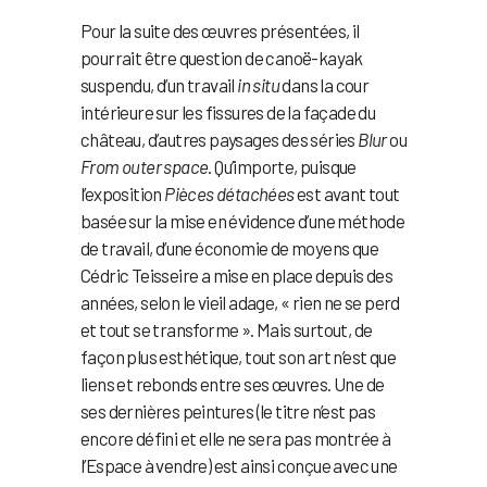
Pour la suite des œuvres présentées, il
pourrait être question de canoë-kayak
suspendu, d’un travail
in situ
dans la cour
intérieure sur les fissures de la façade du
château, d’autres paysages des séries
Blur
ou
From outer space
. Qu’importe, puisque
l’exposition
Pièces détachées
est avant tout
basée sur la mise en évidence d’une méthode
de travail, d’une économie de moyens que
Cédric Teisseire a mise en place depuis des
années, selon le vieil adage, « rien ne se perd
et tout se transforme ». Mais surtout, de
façon plus esthétique, tout son art n’est que
liens et rebonds entre ses œuvres. Une de
ses dernières peintures (le titre n’est pas
encore défini et elle ne sera pas montrée à
l’Espace à vendre) est ainsi conçue avec une