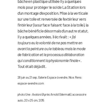
bâche en plastique utilisée il y a quelques
mois pour protéger le sol de La Station lors
d’un montage d’exposition. Mise à la verticale
sur une toile et renversée de l’extérieur vers
l’intérieur (la surface faisant face à la toile), la
bâche bénéficie désormais d’un autre statut.
Il y a quelques années, il écrivait : «
j’ai
toujours eu la volonté de ne pas mettre en
avant la peinture ou le tableau mais le mode
de fabrication et le processus d’élaboration
qui conditionnent la physionomie finale
« .
Tout était déjà dit.
28 juin au 21 sep, Galerie Espace à vendre, Nice. Rens:
espace-avendre.com
photo Une :
Avatars
(Après Arnold Odermatt), accessoire
auto, 20 x 25 cm, 2015