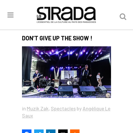
DON’T GIVE UP THE SHOW !
in
Muzik Zak
,
Spectacles
by
Angélique Le
Saux