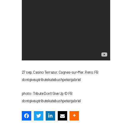
27 sep, Casino Terrazur, Cagnes-sur-Mer. Rens: FB
dontgiveuptributekatebushpetergabriel
photo : Tribute Don’t Give Up © FB
dontgiveuptributekatebushpetergabriel