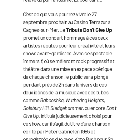
C’est ce que vous pourrez vivre le 27
septembre prochain au Casino Terrazur à
Cagnes-sur-Mer. Le
Tribute Don’t Give Up
promet un concert hommage à ces deux
artistes réputés pour leur créativité et leurs
shows avant-gardistes. Avec ce spectacle
immersif, où se mêleront rock progressif et
théâtre dans une mise en espace scénique
de chaque chanson, le public sera plongé
pendant près de 2h dans l’univers de ces
deux icônes de la musique avec des tubes
comme
Babooshka, Wuthering Heights,
Solsbury Hill, Sledgehammer
, ou encore
Don’t
Give Up
, intitulé judicieusement choisi pour
ce show, car il s’agit du titre d’une chanson
écrite par Peter Gabriel en 1986 et
enregistrée en duo avec Kate Bush pour
So
,