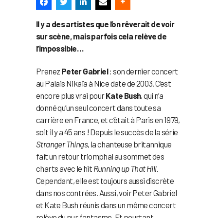
Il y a des artistes que l’on rêverait de voir
sur scène, mais parfois cela relève de
l’impossible…
Prenez
Peter Gabriel
: son dernier concert
au Palais Nikaïa à Nice date de 2003. C’est
encore plus vrai pour
Kate Bush
, qui n’a
donné qu’un seul concert dans toute sa
carrière en France, et c’était à Paris en 1979,
soit il y a 45 ans ! Depuis le succès de la série
Stranger Things
, la chanteuse britannique
fait un retour triomphal au sommet des
charts avec le hit
Running up That Hill
.
Cependant, elle est toujours aussi discrète
dans nos contrées. Aussi, voir Peter Gabriel
et Kate Bush réunis dans un même concert
relève du pur fantasme. Et pourtant…