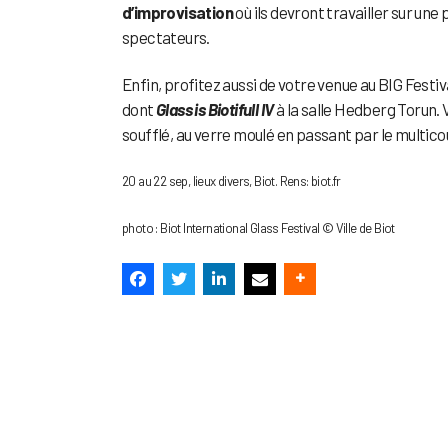
d’improvisation
où ils devront travailler sur un
spectateurs.
Enfin, profitez aussi de votre venue au BIG Festi
dont
Glass is Biotifull IV
à la salle Hedberg Torun. 
soufflé, au verre moulé en passant par le multico
20 au 22 sep, lieux divers, Biot. Rens: biot.fr
photo : Biot International Glass Festival © Ville de Biot