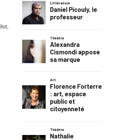
Biot,