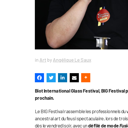
in
Art
by
Angélique Le Saux
Biot International Glass Festival, BIG Festival
prochain.
Le BIG Festival rassemble les professionnels du 
ancestral art du feu si spectaculaire, lors de tr
dès le vendredi soir, avec un
défilé de mode
Fusi