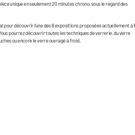
e pièce unique en seulement 20 minutes chrono, sous le regard des
val pour découvrir l’une des 8 expositions proposées actuellement à 
Vous pourrez découvrir toutes les techniques de verrerie, du verre
uches ou encore le verre ouvragé à froid.