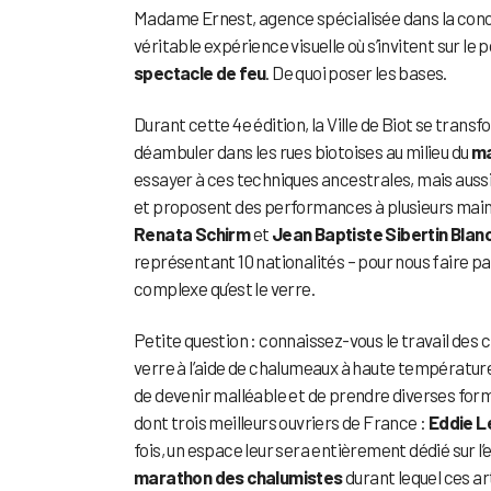
Madame Ernest, agence spécialisée dans la concep
véritable expérience visuelle où s’invitent sur l
spectacle de feu
. De quoi poser les bases.
Durant cette 4e édition, la Ville de Biot se trans
déambuler dans les rues biotoises au milieu du
ma
essayer à ces techniques ancestrales, mais auss
et proposent des performances à plusieurs mains 
Renata Schirm
et
Jean Baptiste Sibertin Blan
représentant 10 nationalités – pour nous faire pa
complexe qu’est le verre.
Petite question : connaissez-vous le travail des 
verre à l’aide de chalumeaux à haute températur
de devenir malléable et de prendre diverses forme
dont trois meilleurs ouvriers de France :
Eddie L
fois, un espace leur sera entièrement dédié sur l
marathon des chalumistes
durant lequel ces ar