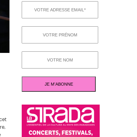
 cet
re,
e