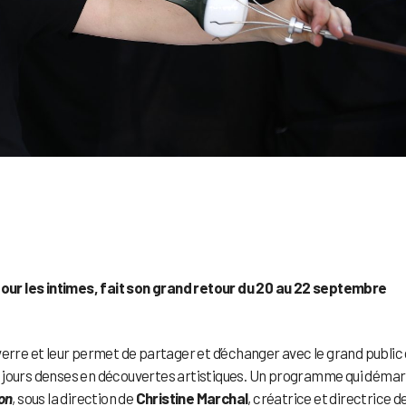
 pour les intimes, fait son grand retour du 20 au 22 septembre
verre et leur permet de partager et d’échanger avec le grand public
ois jours denses en découvertes artistiques. Un programme qui démar
on
, sous la direction de
Christine Marchal
, créatrice et directrice d