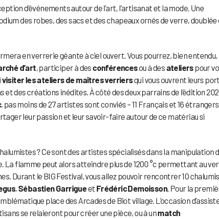
tion d’événements autour de l’art, l’artisanat et la mode. Une
e podium des robes, des sacs et des chapeaux ornés de verre, doublée 
formera en verrerie géante à ciel ouvert. Vous pourrez, bien entendu,
rché d’art
, participer à des
conférences
ou à des
ateliers
pour vo
i
visiter les ateliers de maîtres verriers
qui vous ouvrent leurs por
et des créations inédites. À côté des deux parrains de l’édition 202
c
, pas moins de 27 artistes sont conviés – 11 Français et 16 étrangers
rtager leur passion et leur savoir-faire autour de ce matériau si
chalumistes ? Ce sont des artistes spécialisés dans la manipulation 
e. La flamme peut alors atteindre plus de 1200 °c permettant au ve
s. Durant le BIG Festival, vous allez pouvoir rencontrer 10 chalumis
egus
,
Sébastien Garrigue
et
Frédéric Demoisson
. Pour la premi
’emblématique place des Arcades de Biot village. L’occasion d’assist
tisans se relaieront pour créer une pièce, ou à un
match