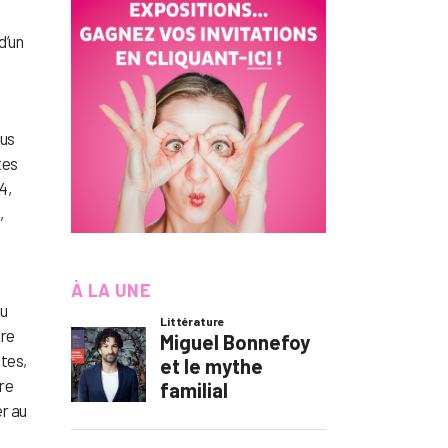
d’un
us
tes
4,
,
À LA UNE
du
rre
tes,
ère
er au