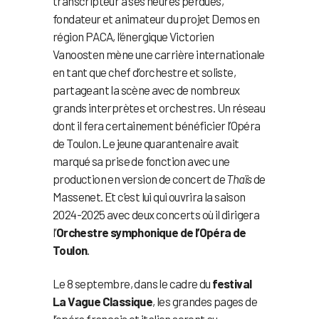
transcripteur à ses heures perdues,
fondateur et animateur du projet Demos en
région PACA, l’énergique Victorien
Vanoosten mène une carrière internationale
en tant que chef d’orchestre et soliste,
partageant la scène avec de nombreux
grands interprètes et orchestres. Un réseau
dont il fera certainement bénéficier l’Opéra
de Toulon. Le jeune quarantenaire avait
marqué sa prise de fonction avec une
production en version de concert de
Thaïs
de
Massenet. Et c’est lui qui ouvrira la saison
2024-2025 avec deux concerts où il dirigera
l’
Orchestre symphonique de l’Opéra de
Toulon
.
Le 8 septembre, dans le cadre du
festival
La Vague Classique
, les grandes pages de
l’opéra français et italien seront au