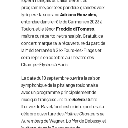
programme, portées par deux grandes voix
lyriques : la soprano
Adriana Gonzales
,
entendue dans le rôle de Carmen en 2023 à
Toulon, et le ténor
Freddie di Tomaso
,
maître du répertoire transalpin. Gratuit, ce
concert marquera la réouverture du parc de
la Méditerranée à Six-Fours-les-Plages et
sera repris en octobre au Théâtre des
Champs-Élysées à Paris.
La date du 19 septembre ouvrira la saison
symphonique de la phalange toulonnaise
avec un programme principalement de
musique française, intitulé
Bolero
. Outre
l’œuvre de Ravel, l’orchestre interprètera la
célèbre ouverture des
Maitres Chanteurs de
Nuremberg
de Wagner,
La Mer
de Debussy, et
invitera, dans le
3e concerto
de