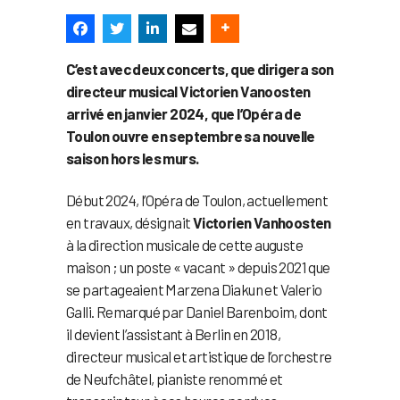
C’est avec deux concerts, que dirigera son
directeur musical Victorien Vanoosten
arrivé en janvier 2024, que l’Opéra de
Toulon ouvre en septembre sa nouvelle
saison hors les murs.
Début 2024, l’Opéra de Toulon, actuellement
en travaux, désignait
Victorien Vanhoosten
à la direction musicale de cette auguste
maison ; un poste « vacant » depuis 2021 que
se partageaient Marzena Diakun et Valerio
Galli. Remarqué par Daniel Barenboim, dont
il devient l’assistant à Berlin en 2018,
directeur musical et artistique de l’orchestre
de Neufchâtel, pianiste renommé et