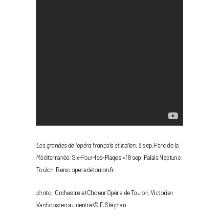
Les grandes de l’opéra français et italien
, 8 sep, Parc de la
Méditerranée, Six-Four-les-Plages • 19 sep, Palais Neptune,
Toulon. Rens: operadetoulon.fr
photo : Orchestre et Choeur Opéra de Toulon, Victorien
Vanhoosten au centre © F. Stéphan