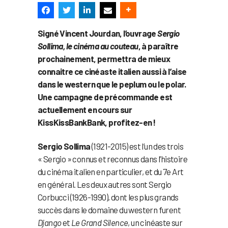
Signé Vincent Jourdan, l’ouvrage
Sergio
Sollima, le cinéma au couteau
, à paraître
prochainement, permettra de mieux
connaitre ce cinéaste italien aussi à l’aise
dans le western que le peplum ou le polar.
Une campagne de précommande est
actuellement en cours sur
KissKissBankBank, profitez-en !
Sergio Sollima
(1921-2015) est l’un des trois
« Sergio » connus et reconnus dans l’histoire
du cinéma italien en particulier, et du 7e Art
en général. Les deux autres sont Sergio
Corbucci (1926-1990), dont les plus grands
succès dans le domaine du western furent
Django
et
Le Grand Silence
, un cinéaste sur