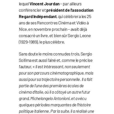
lequel
Vincent Jourdan
– par ailleurs
conférencier et
président de l’association
Regard Indépendant
, qui célèbrera les 25
ans de ses Rencontres Cinéma et Vidéo à
Nice, en novembre prochain – avait déjà
consacré un livre, et bien sûr Sergio Leone
(1929-1989), le plus célèbre.
Sans doute le moins connu des trois, Sergio
Sollima est aussi l’aîné et, comme le précise
l’auteur, «
il est intéressant, non seulement
pour son parcours cinématographique, mais
aussi pour sa trajectoire personnelle. Il a fait
partie de l’une des premières écoles de
cinéma d’Italie, où il a côtoyé un autre futur
grand, Michelangelo Antonioni, et a vécu
quelques périodes marquantes de l’histoire
politique italienne. Par la suite, il a réalisé une