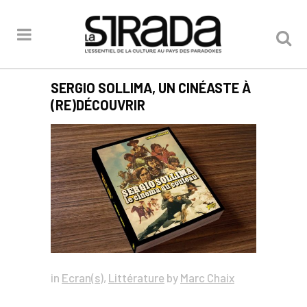
SERGIO SOLLIMA, UN CINÉASTE À
(RE)DÉCOUVRIR
in
Ecran(s)
,
Littérature
by
Marc Chaix