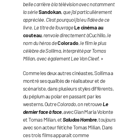
belle carrière à la télévision avec notamment
la série
Sandokan
, que j’ai particulièrement
appréciée. C’est pourquoi j’ai eu l’idée de ce
livre. Le titre de l’ouvrage
Le cinéma au
couteau
, renvoie directement à
Cuchillo
, le
nom du héros de
Colorado
, le film le plus
célèbre de Sollima, interprété par Tomas
Milian, avec également Lee Van Cleef.
»
Comme les deux autres cinéastes, Sollima a
montré ses qualités de réalisateur et de
scénariste, dans plusieurs styles différents,
du péplum au polar en passant par les
westerns. Outre
Colorado
, on retrouve
Le
dernier face à face
, avec Gian Maria Volonte
et Tomas Milian, et
Saludos Hombre
, toujours
avec son acteur fétiche Tomas Milian. Dans
ces trois films apparait comme