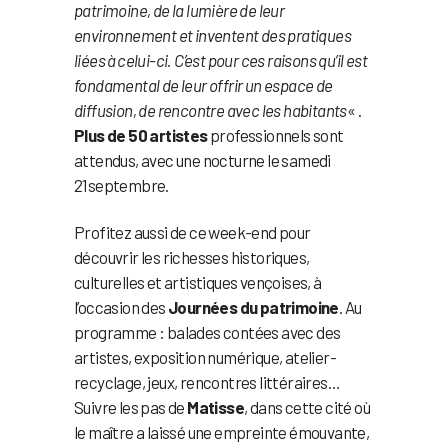
patrimoine, de la lumière de leur
environnement et inventent des pratiques
liées à celui-ci. C’est pour ces raisons qu’il est
fondamental de leur offrir un espace de
diffusion, de rencontre avec les habitants
« .
Plus de 50 artistes
professionnels sont
attendus, avec une nocturne le samedi
21septembre.
Profitez aussi de ce week-end pour
découvrir les richesses historiques,
culturelles et artistiques vençoises, à
l’occasion des
Journées du patrimoine
. Au
programme : balades contées avec des
artistes, exposition numérique, atelier-
recyclage, jeux, rencontres littéraires…
Suivre les pas de
Matisse
, dans cette cité où
le maître a laissé une empreinte émouvante,