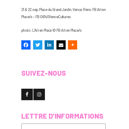
21 & 22 sep, Place du Grand Jardin, Vence. Rens: FB Art en
Place/s – FB 06140VenceCultures
photo : L’Art en Place © FB Art en Place/s
SUIVEZ-NOUS
LETTRE D’INFORMATIONS