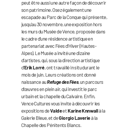
peut être aussi une autre façon de découvrir
son patrimoine. Osez également une
escapade au Parc de la Conque qui présente,
jusqu’au 30 novembre, une exposition hors
les murs du Musée de Vence, proposée dans
le cadre d’une résidence artistique en
partenariat avec Fées d’Hiver (Hautes-
Alpes). Le Musée a invité une dizaine
d’artistes, qui, sous la direction artistique
d’
Erik Lorré
, ont travaillé in situ durant le
mois de juin. Leurs créations ont donné
naissance au
Refuge des Fées
, un parcours
d’œuvres en plein air, qui investit le parc
urbain et la chapelle du Calvaire. Enfin,
Vence Cultures vous invite à découvrir les
expositions de
Valde
et
Karine Knnwall
à la
Galerie Bleue, et de
Giorgio Laverie
à la
Chapelle des Pénitents Blancs.