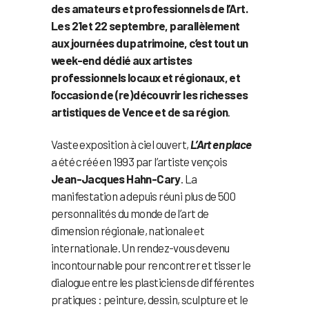
des amateurs et professionnels de l’Art.
Les 21et 22 septembre, parallèlement
aux journées du patrimoine, c’est tout un
week-end dédié aux artistes
professionnels locaux et régionaux, et
l’occasion de (re)découvrir les richesses
artistiques de Vence et de sa région
.
Vaste exposition à ciel ouvert,
L’Art en place
a été créé en 1993 par l’artiste vençois
Jean-Jacques Hahn-Cary
. La
manifestation a depuis réuni plus de 500
personnalités du monde de l’art de
dimension régionale, nationale et
internationale. Un rendez-vous devenu
incontournable pour rencontrer et tisser le
dialogue entre les plasticiens de différentes
pratiques : peinture, dessin, sculpture et le