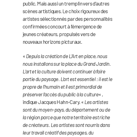
public. Mais aussi un tremplin vers d’autres
scènes artistiques. Le choix rigoureux des
artistes sélectionnés par des personnalités
confirmées concourt à l’émergence de
jeunes créateurs, propulsés vers de
nouveaux horizons picturaux.
«
Depuis la création de L’Art en place, nous
nous installons sur la place du Grand Jardin.
L’art et la culture doivent continuer à faire
partie du paysage. L’art est essentiel : il est le
propre de l’humain et il est primordial de
préserver l’accès du public à la culture
« ,
indique Jacques Hahn-Cary. «
Les artistes
sont du moyen-pays, du département ou de
la région parce que notre territoire est riche
de créateurs. Les artistes sont nourris dans
leur travail créatif des paysages, du