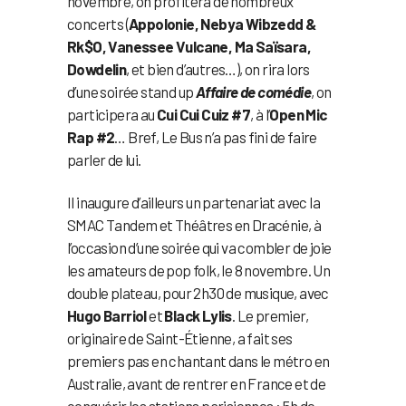
novembre, on profitera de nombreux
concerts (
Appolonie, Nebya Wibzedd &
Rk$O, Vanessee Vulcane, Ma Saïsara,
Dowdelin
, et bien d’autres…), on rira lors
d’une soirée stand up
Affaire de comédie
, on
participera au
Cui Cui Cuiz #7
, à l’
Open Mic
Rap #2
… Bref, Le Bus n’a pas fini de faire
parler de lui.
Il inaugure d’ailleurs un partenariat avec la
SMAC Tandem et Théâtres en Dracénie, à
l’occasion d’une soirée qui va combler de joie
les amateurs de pop folk, le 8 novembre. Un
double plateau, pour 2h30 de musique, avec
Hugo Barriol
et
Black Lylis
. Le premier,
originaire de Saint-Étienne, a fait ses
premiers pas en chantant dans le métro en
Australie, avant de rentrer en France et de