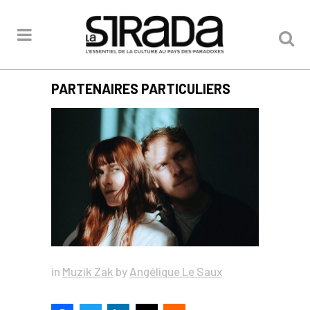
PARTENAIRES PARTICULIERS
in
Muzik Zak
by
Angélique Le Saux