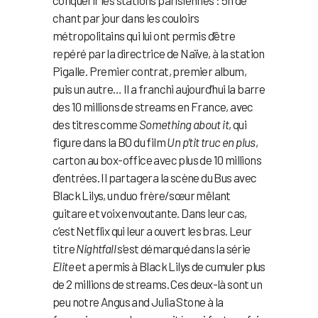
conquérir les stations parisiennes : 5h de
chant par jour dans les couloirs
métropolitains qui lui ont permis d’être
repéré par la directrice de Naïve, à la station
Pigalle. Premier contrat, premier album,
puis un autre… Il a franchi aujourd’hui la barre
des 10 millions de streams en France, avec
des titres comme
Something about it
, qui
figure dans la BO du film
Un p’tit truc en plus
,
carton au box-office avec plus de 10 millions
d’entrées. Il partagera la scène du Bus avec
Black Lilys, un duo frère/sœur mêlant
guitare et voix envoutante. Dans leur cas,
c’est Netflix qui leur a ouvert les bras. Leur
titre
Nightfall
s’est démarqué dans la série
Elite
et a permis à Black Lilys de cumuler plus
de 2 millions de streams. Ces deux-là sont un
peu notre Angus and Julia Stone à la