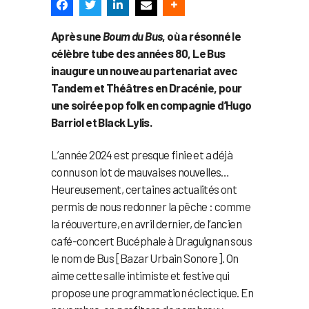
Après une
Boum du Bus
, où a résonné le
célèbre tube des années 80, Le Bus
inaugure un nouveau partenariat avec
Tandem et Théâtres en Dracénie, pour
une soirée pop folk en compagnie d’Hugo
Barriol et Black Lylis.
L’année 2024 est presque finie et a déjà
connu son lot de mauvaises nouvelles…
Heureusement, certaines actualités ont
permis de nous redonner la pêche : comme
la réouverture, en avril dernier, de l’ancien
café-concert Bucéphale à Draguignan sous
le nom de Bus [Bazar Urbain Sonore]. On
aime cette salle intimiste et festive qui
propose une programmation éclectique. En