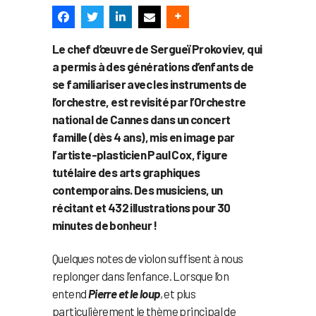
Le chef d’œuvre de Sergueï Prokoviev, qui
a permis à des générations d’enfants de
se familiariser avec les instruments de
l’orchestre, est revisité par l’Orchestre
national de Cannes dans un concert
famille (dès 4 ans), mis en image par
l’artiste-plasticien Paul Cox, figure
tutélaire des arts graphiques
contemporains. Des musiciens, un
récitant et 432 illustrations pour 30
minutes de bonheur !
Quelques notes de violon suffisent à nous
replonger dans l’enfance. Lorsque l’on
entend
Pierre et le loup
, et plus
particulièrement le thème principal de