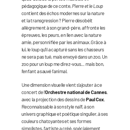
pédagogique de ce conte,
Pierre et le Loup
contient des échos modernes sur la nature
et la transgression ? Pierre désobéit
allègrement à son grand-père, affronte les
épreuves, les peurs, en lien avec la nature
amie, personnifiée par les animaux. Grâce à
lui, le loup qu’il a capturé sans les chasseurs
ne sera pas tué, mais envoyé dans un zoo. Un
zoo pour un loup me direz-vous… mais bon,
l’enfant a sauvé l’animal.
Une dimension visuelle vient s’ajouter à ce
concert de l’
Orchestre national de Cannes
,
avec la projection des dessins de
Paul Cox
.
Reconnaissable à son style naïf, à son
univers graphique et poétique singulier, à ses
couleurs chatoyantes et ses formes
simplistes, l’artiste a créé, spécialement