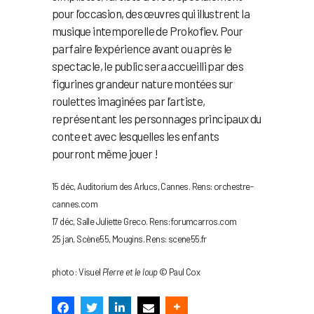
pour l’occasion, des œuvres qui illustrent la
musique intemporelle de Prokofiev. Pour
parfaire l’expérience avant ou après le
spectacle, le public sera accueilli par des
figurines grandeur nature montées sur
roulettes imaginées par l’artiste,
représentant les personnages principaux du
conte et avec lesquelles les enfants
pourront même jouer !
15 déc, Auditorium des Arlucs, Cannes. Rens: orchestre-
cannes.com
17 déc, Salle Juliette Greco. Rens: forumcarros.com
25 jan, Scène55, Mougins. Rens: scene55.fr
photo : Visuel
Pierre et le loup
© Paul Cox