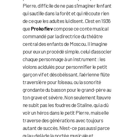
Pierre, difficile de ne pas s’imaginer l’enfant
qui sautille dans la forêt et qui n’écoute rien
de ce que les adultes lui disent. C’est en 1936
que
Prokofiev
compose ce conte musical
commandé par la directrice du théâtre
central des enfants de Moscou. Il imagine
pour eux un procédé simple, celui d’associer
chaque personnage à un instrument : les
violons acidulés pour personnifier le petit
garçon vif et désobéissant, l’aérienne flûte
traversière pour l’oiseau, ou la sonorité
grondante du basson pour le grand-père au
ton grave et sévère. Non seulement l’œuvre
ne subit pas les foudres de Staline, qui a dû
voir un héros dans le petit Pierre, mais elle
traverse des générations avec toujours
autant de succès. N’est-ce pas aussi parce
qu’au-delà de la portée musicale et