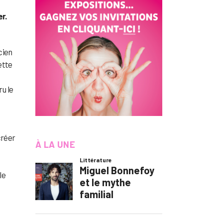
r.
cien
ette
u le
créer
À LA UNE
le