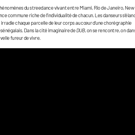
1 phénomènes du streedance vivant entre Miami, Rio de Janeiro, New
ence commune riche de l’individualité de chacun. Les danseurs s’élan
i irradie chaque parcelle de leur corps au cœur d’une chorégraphie
énégalais. Dans la cité imaginaire de
DUB
, on se rencontre, on dan
elle fureur de vivre.