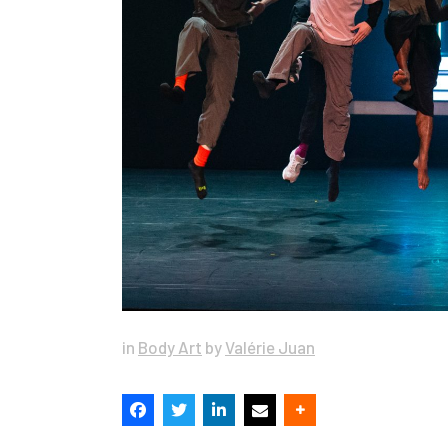
in
Body Art
by
Valérie Juan