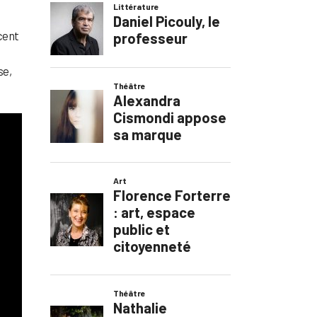
cent
se,