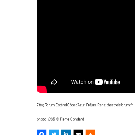
7 fév, Forum Estérel Côte d’Azur, Fréjus. Rens: theatreleforum.fr
photo :
DUB
© Pierre-Gondard