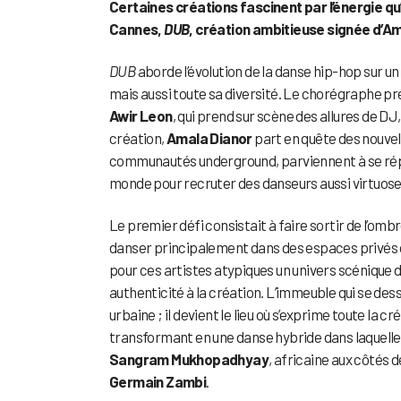
Certaines créations fascinent par l’énergie qu
Cannes,
DUB
, création ambitieuse signée d’Ama
DUB
aborde l’évolution de la danse hip-hop sur un
mais aussi toute sa diversité. Le chorégraphe pré
Awir Leon
, qui prend sur scène des allures de DJ,
création,
Amala Dianor
part en quête des nouve
communautés underground, parviennent à se répan
monde pour recruter des danseurs aussi virtuoses
Le premier défi consistait à faire sortir de l’omb
danser principalement dans des espaces privés ou
pour ces artistes atypiques un univers scénique 
authenticité à la création. L’immeuble qui se des
urbaine ; il devient le lieu où s’exprime toute la 
transformant en une danse hybride dans laquelle s
Sangram Mukhopadhyay
, africaine aux côtés 
Germain Zambi
.