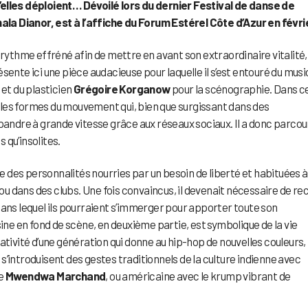
’elles déploient… Dévoilé lors du dernier Festival de danse de
la Dianor, est à l’affiche du Forum Estérel Côte d’Azur en févrie
 rythme effréné afin de mettre en avant son extraordinaire vitalité,
sente ici une pièce audacieuse pour laquelle il s’est entouré du musi
 et du plasticien
Grégoire Korganow
pour la scénographie. Dans c
lles formes du mouvement qui, bien que surgissant dans des
dre à grande vitesse grâce aux réseaux sociaux. Il a donc parcour
 qu’insolites.
re des personnalités nourries par un besoin de liberté et habituées à
 dans des clubs. Une fois convaincus, il devenait nécessaire de re
dans lequel ils pourraient s’immerger pour apporter toute son
sine en fond de scène, en deuxième partie, est symbolique de la vie
créativité d’une génération qui donne au hip-hop de nouvelles couleurs, 
’introduisent des gestes traditionnels de la culture indienne avec
de
Mwendwa Marchand
, ou américaine avec le krump vibrant de