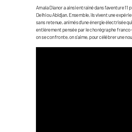
Amala Dianor a ainsi entrainé dans l’aventure 1
Delhi ou Abidjan. Ensemble, ils vivent une expéri
sans retenue, animés d’une énergie électrisée qu
entièrement pensée par le chorégraphe franco-s
on se confronte, on s’aime, pour célébrer une nouv