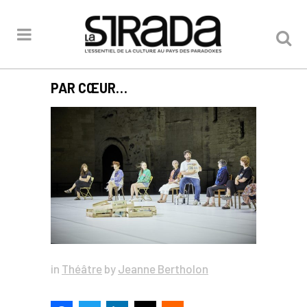
PAR CŒUR…
in
Théâtre
by
Jeanne Bertholon