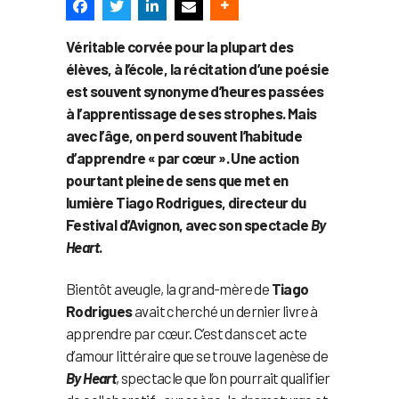
Véritable corvée pour la plupart des
élèves, à l’école, la récitation d’une poésie
est souvent synonyme d’heures passées
à l’apprentissage de ses strophes. Mais
avec l’âge, on perd souvent l’habitude
d’apprendre « par cœur ». Une action
pourtant pleine de sens que met en
lumière Tiago Rodrigues, directeur du
Festival d’Avignon, avec son spectacle
By
Heart
.
Bientôt aveugle, la grand-mère de
Tiago
Rodrigues
avait cherché un dernier livre à
apprendre par cœur. C’est dans cet acte
d’amour littéraire que se trouve la genèse de
By Heart
, spectacle que l’on pourrait qualifier