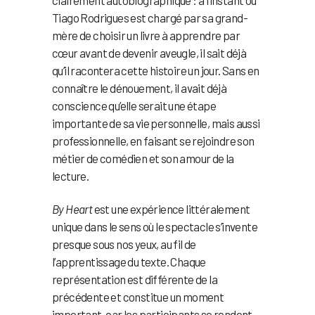
Tiago Rodrigues est chargé par sa grand-
mère de choisir un livre à apprendre par
cœur avant de devenir aveugle, il sait déjà
qu’il racontera cette histoire un jour. Sans en
connaître le dénouement, il avait déjà
conscience qu’elle serait une étape
importante de sa vie personnelle, mais aussi
professionnelle, en faisant se rejoindre son
métier de comédien et son amour de la
lecture.
By Heart
est une expérience littéralement
unique dans le sens où le spectacle s’invente
presque sous nos yeux, au fil de
l’apprentissage du texte. Chaque
représentation est différente de la
précédente et constitue un moment
important, car les participants se rendent