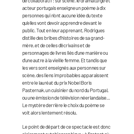
de collaboratif : sur scène, le dramaturge et
acteur portugais enseigne un poème à dix
personnes qui n’ont aucune idée du texte
qu’elles vont devoir apprendre devant le
public. Tout en leur apprenant, Rodrigues
distille des bribes d’histoires de sa grand-
mère, et de celles d’écrivains et de
personnages de livres liés d’une manière ou
d’une autre à la vieille femme. Et tandis que
les vers sont enseignés aux personnes sur
scène, des liens improbables apparaissent
entre le lauréat du prix Nobel Boris
Pasternak, un cuisinier du nord du Portugal,
ou une émission de télévision néerlandaise…
Le mystère derrière le choix du poème se
voit alors lentement résolu.
Le point de départ de ce spectacle est donc
clairement autobiographique : à l’instant où