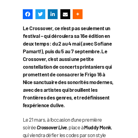
Le Crossover, ce n’est pas seulement un
festival – qui déroulera sa 16e édition en
deux temps : du 2 au 4 mai (avec Sofiane
Pamart!), puis du 5 au 7 septembre. Le
Crossover, c’est aussi une petite
constellation de concerts printaniers qui
promettent de consacrer le Frigo 16 à
Nice sanctuaire des sonorités modernes,
avec des artistes qui brouillent les
frontières des genres, et redéfinissent
l’expérience du live.
Le 21 mars, à l’occasion d’une première
soirée
Crossover Live
, place à
Muddy Monk
,
qui viendra défier les codes par son style