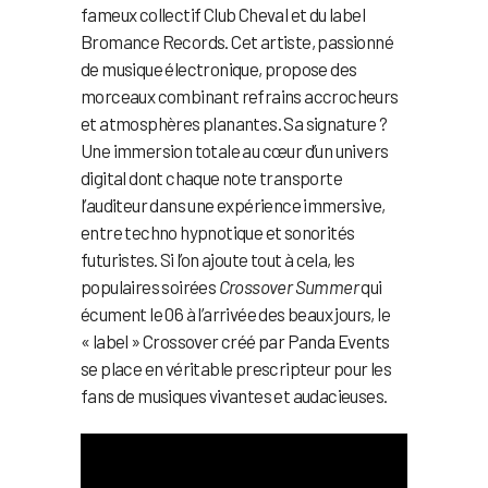
fameux collectif Club Cheval et du label
Bromance Records. Cet artiste, passionné
de musique électronique, propose des
morceaux combinant refrains accrocheurs
et atmosphères planantes. Sa signature ?
Une immersion totale au cœur d’un univers
digital dont chaque note transporte
l’auditeur dans une expérience immersive,
entre techno hypnotique et sonorités
futuristes. Si l’on ajoute tout à cela, les
populaires soirées
Crossover Summer
qui
écument le 06 à l’arrivée des beaux jours, le
« label » Crossover créé par Panda Events
se place en véritable prescripteur pour les
fans de musiques vivantes et audacieuses.