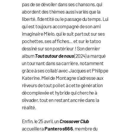
pas de se dévoiler dans ses chansons, qui
abordent des thèmes aussi variés que la
liberté, l’identité ou le passage du temps. Lui
qui est toujours accompagné de son ami
imaginaire Mielo, qui le suit partout sur ses
pochettes, ses affiches… et sur le tatoo
dessiné sur son postérieur ! Son dernier
album
Tout autour de nous
(2024) a marqué
un tournant dans sa carrière, notamment
grâce à ses collab’ avec Jacques et Philippe
Katerine. Miel de Montagne s’adresse aux
rêveurs de tout poil et à cette génération
décomplexée et hybride qui cherche à
s’évader, tout en restant ancrée dans la
réalité.
Enfin, le 25 avril, un
Crossover Club
accueillera
Panteros666
, membre du