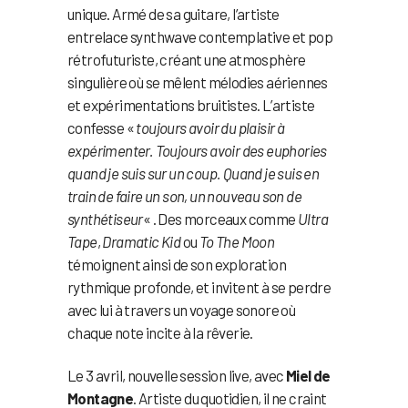
unique. Armé de sa guitare, l’artiste
entrelace synthwave contemplative et pop
rétrofuturiste, créant une atmosphère
singulière où se mêlent mélodies aériennes
et expérimentations bruitistes. L’artiste
confesse «
toujours avoir du plaisir à
expérimenter. Toujours avoir des euphories
quand je suis sur un coup. Quand je suis en
train de faire un son, un nouveau son de
synthétiseur
« . Des morceaux comme
Ultra
Tape
,
Dramatic Kid
ou
To The Moon
témoignent ainsi de son exploration
rythmique profonde, et invitent à se perdre
avec lui à travers un voyage sonore où
chaque note incite à la rêverie.
Le 3 avril, nouvelle session live, avec
Miel de
Montagne
. Artiste du quotidien, il ne craint