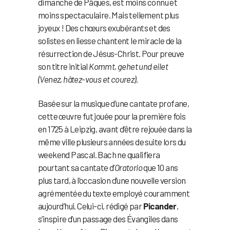
dimanche de Pâques, est moins connu et
moins spectaculaire. Mais tellement plus
joyeux ! Des chœurs exubérants et des
solistes en liesse chantent le miracle de la
résurrection de Jésus-Christ. Pour preuve
son titre initial
Kommt, gehet und eilet
(Venez, hâtez-vous et courez)
.
Basée sur la musique d’une cantate profane,
cette œuvre fut jouée pour la première fois
en 1725 à Leipzig, avant d’être rejouée dans la
même ville plusieurs années de suite lors du
weekend Pascal. Bach ne qualifiera
pourtant sa cantate d’
Oratorio
que 10 ans
plus tard, à l’occasion d’une nouvelle version
agrémentée du texte employé couramment
aujourd’hui. Celui-ci, rédigé par
Picander
,
s’inspire d’un passage des Évangiles dans