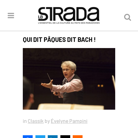
QUI DIT PÂQUES DIT BACH !
in
Classik
by
Évelyne Pampini