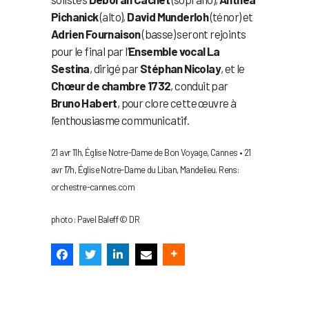
Pichanick
(alto),
David Munderloh
(ténor) et
Adrien Fournaison
(basse) seront rejoints
pour le final par l’
Ensemble vocal La
Sestina
, dirigé par
Stéphan Nicolay
, et le
Chœur de chambre 1732
, conduit par
Bruno Habert
, pour clore cette œuvre à
l’enthousiasme communicatif.
21 avr 11h, Église Notre-Dame de Bon Voyage, Cannes • 21
avr 17h, Église Notre-Dame du Liban, Mandelieu. Rens:
orchestre-cannes.com
photo : Pavel Baleff © DR