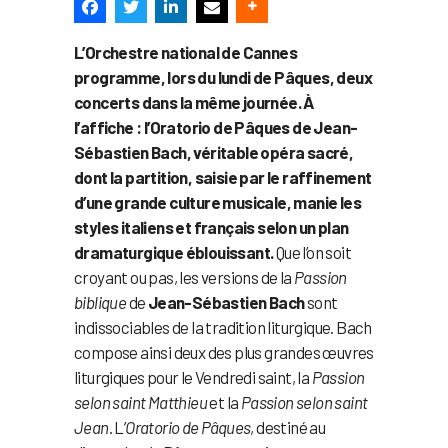
L’Orchestre national de Cannes
programme, lors du lundi de Pâques, deux
concerts dans la même journée. À
l’affiche : l’Oratorio de Pâques de Jean-
Sébastien Bach, véritable opéra sacré,
dont la partition, saisie par le raffinement
d’une grande culture musicale, manie les
styles italiens et français selon un plan
dramaturgique éblouissant.
Que l’on soit
croyant ou pas, les versions de la
Passion
biblique
de
Jean-Sébastien Bach
sont
indissociables de la tradition liturgique. Bach
compose ainsi deux des plus grandes œuvres
liturgiques pour le Vendredi saint, la
Passion
selon saint Matthieu
et la
Passion selon saint
Jean
. L’
Oratorio de Pâques
, destiné au