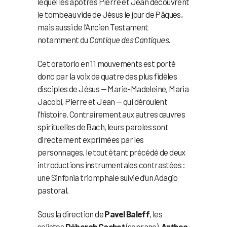
lequel les apôtres Pierre et Jean découvrent
le tombeau vide de Jésus le jour de Pâques,
mais aussi de l’Ancien Testament
notamment du
Cantique des Cantiques
.
Cet oratorio en 11 mouvements est porté
donc par la voix de quatre des plus fidèles
disciples de Jésus — Marie-Madeleine, Maria
Jacobi, Pierre et Jean — qui déroulent
l’histoire. Contrairement aux autres œuvres
spirituelles de Bach, leurs paroles sont
directement exprimées par les
personnages, le tout étant précédé de deux
introductions instrumentales contrastées :
une Sinfonia triomphale suivie d’un Adagio
pastoral.
Sous la direction de
Pavel Baleff
, les
solistes
Déborah Cachet
(soprano),
Anthea