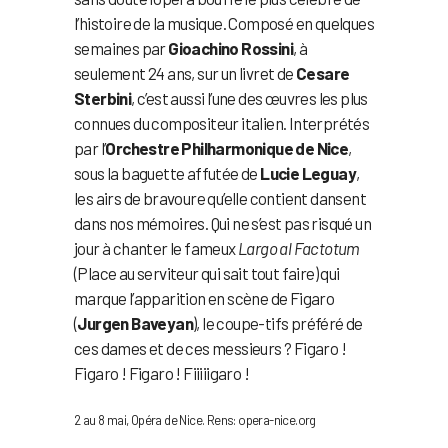
l’histoire de la musique. Composé en quelques
semaines par
Gioachino Rossini
, à
seulement 24 ans, sur un livret de
Cesare
Sterbini
, c’est aussi l’une des œuvres les plus
connues du compositeur italien. Interprétés
par l’
Orchestre Philharmonique de Nice
,
sous la baguette affutée de
Lucie Leguay
,
les airs de bravoure qu’elle contient dansent
dans nos mémoires. Qui ne s’est pas risqué un
jour à chanter le fameux
Largo al Factotum
(Place au serviteur qui sait tout faire) qui
marque l’apparition en scène de Figaro
(
Jurgen Baveyan
), le coupe-tifs préféré de
ces dames et de ces messieurs ? Figaro !
Figaro ! Figaro ! Fiiiiigaro !
2 au 8 mai, Opéra de Nice. Rens: opera-nice.org