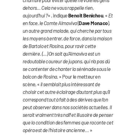
dehors… Cela ne vous rappelle rien,
aujourd’hui ?
« , indique
Benoît Benichou
. «
Et
en face, le Comte Almaviva
(
Dave Monaco
)
,
un autre grand malade, qui cherche par tous
les moyens à entrer, de force, dans la maison
de Bartolo et Rosina, pour ravir cette
dernière. (…) On sait qu’Almaviva est un
redoutable coureur de jupons, qui n’a pas dû
se contenter de chanter la sérénade sous le
balcon de Rosina
. » Pour le metteur en
scène, «
il semblait plus intéressant de
choisir cet autre éclairage d’autant plus qu’il
correspond tout à fait à des dérives que l’on
peut observer dans nos sociétés actuelles. Il
serait vraiment très naïf et illusoire de penser
que la condition des femmes que raconte cet
opéra est de l’histoire ancienne…
»