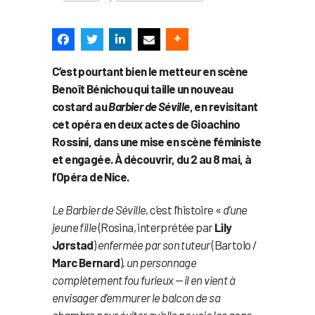
C’est pourtant bien le metteur en scène
Benoît Bénichou qui taille un nouveau
costard au
Barbier de Séville
, en revisitant
cet opéra en deux actes de Gioachino
Rossini, dans une mise en scène féministe
et engagée. À découvrir, du 2 au 8 mai, à
l’Opéra de Nice.
Le Barbier de Séville
, c’est l’histoire «
d’une
jeune fille
(Rosina, interprétée par
Lily
Jørstad
)
enfermée par son tuteur
(Bartolo /
Marc Bernard
)
, un personnage
complètement fou furieux — il en vient à
envisager d’emmurer le balcon de sa
chambre pour éviter qu’elle ne voie les gens