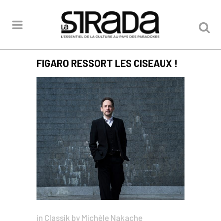
FIGARO RESSORT LES CISEAUX !
in
Classik
by
Michèle Nakache