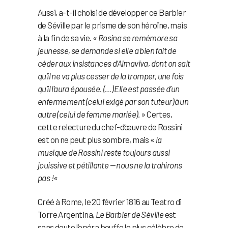
Aussi, a-t-il choisi de développer ce Barbier
de Séville par le prisme de son héroïne, mais
à la fin de sa vie. «
Rosina se remémore sa
jeunesse, se demande si elle a bien fait de
céder aux insistances d’Almaviva, dont on sait
qu’il ne va plus cesser de la tromper, une fois
qu’il l’aura épousée. (…) Elle est passée d’un
enfermement (celui exigé par son tuteur) à un
autre (celui de femme mariée).
» Certes,
cette relecture du chef-d’œuvre de Rossini
est on ne peut plus sombre, mais «
la
musique de Rossini reste toujours aussi
jouissive et pétillante — nous ne la trahirons
pas !
«
Créé à Rome, le 20 février 1816 au Teatro di
Torre Argentina,
Le Barbier de Séville
est
sans doute l’opéra bouffe le plus célèbre de