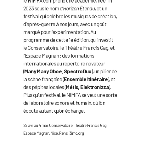
le NIMFA comprend une académie, née fin
2023 sous le nom d’
Horizon Étendu
, et un
festival qui célèbre les musiques de création,
d’après-guerre à nos jours, avec un goût
marqué pour l’expérimentation. Au
programme de cette 1e édition, qui investit
le Conservatoire, le Théâtre Francis Gag, et
l’Espace Magnan : des formations
internationales au répertoire novateur
(
Many Many Oboe, SpectroDuo
), un pilier de
la scène française (
Ensemble Itinéraire
), et
des pépites locales (
Métis, Elektronizza
).
Plus qu’un festival, le NIMFA se veut une sorte
de laboratoire sonore et humain, où l’on
écoute autant qu’on échange.
29 avr au 4 mai, Conservatoire, Théâtre Francis Gag,
Espace Magnan, Nice. Rens: 3imc.org