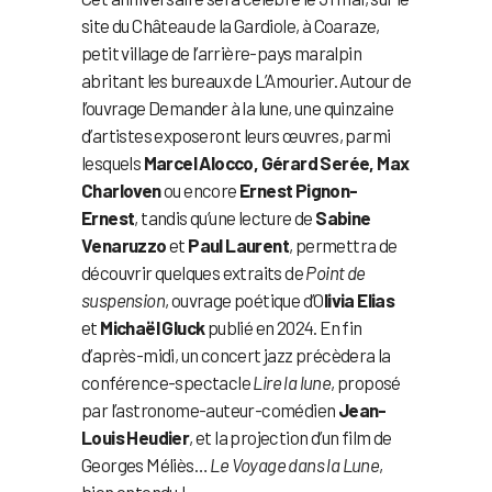
site du Château de la Gardiole, à Coaraze,
petit village de l’arrière-pays maralpin
abritant les bureaux de L’Amourier. Autour de
l’ouvrage Demander à la lune, une quinzaine
d’artistes exposeront leurs œuvres, parmi
lesquels
Marcel Alocco, Gérard Serée, Max
Charloven
ou encore
Ernest Pignon-
Ernest
, tandis qu’une lecture de
Sabine
Venaruzzo
et
Paul Laurent
, permettra de
découvrir quelques extraits de
Point de
suspension
, ouvrage poétique d’O
livia Elias
et
Michaël Gluck
publié en 2024. En fin
d’après-midi, un concert jazz précèdera la
conférence-spectacle
Lire la lune
, proposé
par l’astronome-auteur-comédien
Jean-
Louis Heudier
, et la projection d’un film de
Georges Méliès…
Le Voyage dans la Lune
,
bien entendu !