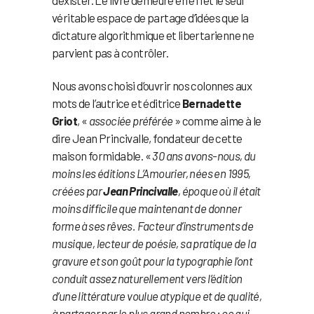
véritable espace de partage d’idées que la
dictature algorithmique et libertarienne ne
parvient pas à contrôler.
Nous avons choisi d’ouvrir nos colonnes aux
mots de l’autrice et éditrice
Bernadette
Griot
, «
associée préférée
» comme aime à le
dire Jean Princivalle, fondateur de cette
maison formidable. «
30 ans avons-nous, du
moins les éditions L’Amourier, nées en 1995,
créées par
Jean Princivalle
, époque où il était
moins difficile que maintenant de donner
forme à ses rêves. Facteur d’instruments de
musique, lecteur de poésie, sa pratique de la
gravure et son goût pour la typographie l’ont
conduit assez naturellement vers l’édition
d’une littérature voulue atypique et de qualité,
à partager par le plus grand nombre ; ce qui