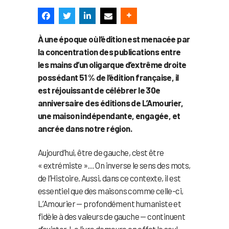
À une époque où l’édition est menacée par
la concentration des publications entre
les mains d’un oligarque d’extrême droite
possédant 51 % de l’édition française, il
est réjouissant de célébrer le 30e
anniversaire des éditions de L’Amourier,
une maison indépendante, engagée, et
ancrée dans notre région.
Aujourd’hui, être de gauche, c’est être
« extrémiste »… On inverse le sens des mots,
de l’Histoire. Aussi, dans ce contexte, il est
essentiel que des maisons comme celle-ci,
L’Amourier — profondément humaniste et
fidèle à des valeurs de gauche — continuent
d’exister. Le livre demeure en effet le seul