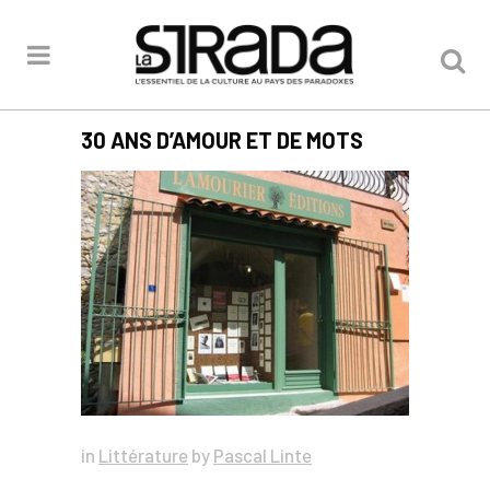
30 ANS D’AMOUR ET DE MOTS
in
Littérature
by
Pascal Linte