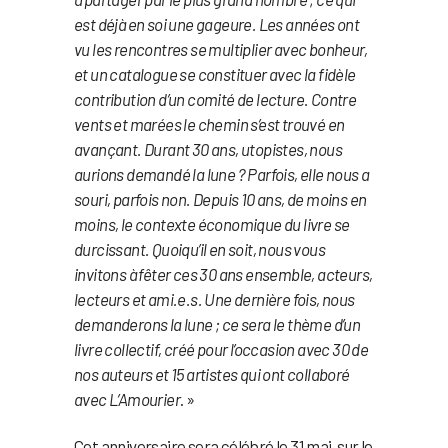
est déjà en soi une gageure. Les années ont
vu les rencontres se multiplier avec bonheur,
et un catalogue se constituer avec la fidèle
contribution d’un comité de lecture. Contre
vents et marées le chemin s’est trouvé en
avançant. Durant 30 ans, utopistes, nous
aurions demandé la lune ? Parfois, elle nous a
souri, parfois non. Depuis 10 ans, de moins en
moins, le contexte économique du livre se
durcissant. Quoiqu’il en soit, nous vous
invitons à fêter ces 30 ans ensemble, acteurs,
lecteurs et ami.e.s. Une dernière fois, nous
demanderons la lune ; ce sera le thème d’un
livre collectif, créé pour l’occasion avec 30 de
nos auteurs et 15 artistes qui ont collaboré
avec L’Amourier
. »
Cet anniversaire sera célébré le 31 mai, sur le