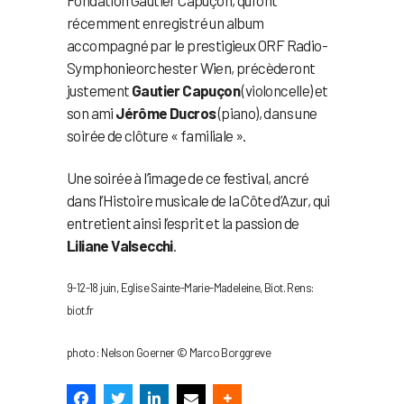
Fondation Gautier Capuçon, qui ont
récemment enregistré un album
accompagné par le prestigieux ORF Radio-
Symphonieorchester Wien, précèderont
justement
Gautier Capuçon
(violoncelle) et
son ami
Jérôme Ducros
(piano), dans une
soirée de clôture « familiale ».
Une soirée à l’image de ce festival, ancré
dans l’Histoire musicale de la Côte d’Azur, qui
entretient ainsi l’esprit et la passion de
Liliane Valsecchi
.
9-12-18 juin, Eglise Sainte-Marie-Madeleine, Biot. Rens:
biot.fr
photo : Nelson Goerner © Marco Borggreve