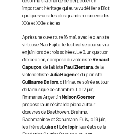
désormais la charge de perpétuer un
important héritage qui aura vu défiler à Biot
quelques-uns des plus grands musiciens des
XXe et XXIe siècles.
Après une ouverture 16 mai, avec le pianiste
virtuose Mao Fujita, le festival se poursuivra
en juin lors de trois soirées. Le 9, un quatuor
d’exception, composé du violoniste
Renaud
Capuçon
, de l’altiste
Paul Zientara
, de la
violoncelliste
Julia Hagen
et du pianiste
Guillaume Bellom
, offrira une soirée autour
de la musique de chambre. Le 12 juin,
l’immense Argentin
Nelson Goerner
proposera un récital de piano autour
d’œuvres de Beethoven, Brahms,
Rachmaninov et Schumann. Puis, le 18 juin,
les frères
Luka et Léo Ispir
, lauréats de la