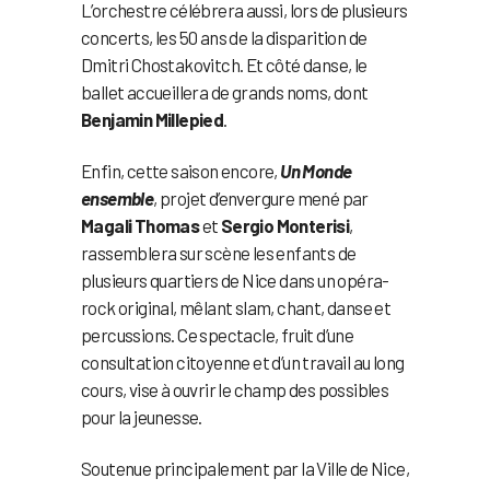
L’orchestre célébrera aussi, lors de plusieurs
concerts, les 50 ans de la disparition de
Dmitri Chostakovitch. Et côté danse, le
ballet accueillera de grands noms, dont
Benjamin Millepied
.
Enfin, cette saison encore,
Un Monde
ensemble
, projet d’envergure mené par
Magali Thomas
et
Sergio Monterisi
,
rassemblera sur scène les enfants de
plusieurs quartiers de Nice dans un opéra-
rock original, mêlant slam, chant, danse et
percussions. Ce spectacle, fruit d’une
consultation citoyenne et d’un travail au long
cours, vise à ouvrir le champ des possibles
pour la jeunesse.
Soutenue principalement par la Ville de Nice,