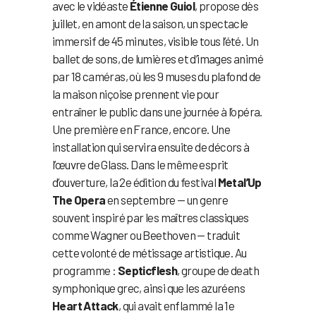
avec le vidéaste
Étienne Guiol
, propose dès
juillet, en amont de la saison, un spectacle
immersif de 45 minutes, visible tous l’été. Un
ballet de sons, de lumières et d’images animé
par 18 caméras, où les 9 muses du plafond de
la maison niçoise prennent vie pour
entraîner le public dans une journée à l’opéra.
Une première en France, encore. Une
installation qui servira ensuite de décors à
l’œuvre de Glass. Dans le même esprit
d’ouverture, la 2e édition du festival
Metal’Up
The Opera
en septembre — un genre
souvent inspiré par les maîtres classiques
comme Wagner ou Beethoven — traduit
cette volonté de métissage artistique. Au
programme :
Septicflesh
, groupe de death
symphonique grec, ainsi que les azuréens
Heart Attack
, qui avait enflammé la 1e