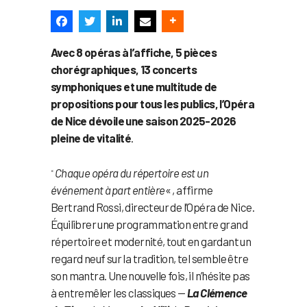
Avec 8 opéras à l’affiche, 5 pièces
chorégraphiques, 13 concerts
symphoniques et une multitude de
propositions pour tous les publics, l’Opéra
de Nice dévoile une saison 2025-2026
pleine de vitalité
.
Chaque opéra du répertoire est un
«
événement à part entière
« , affirme
Bertrand Rossi, directeur de l’Opéra de Nice.
Équilibrer une programmation entre grand
répertoire et modernité, tout en gardant un
regard neuf sur la tradition, tel semble être
son mantra. Une nouvelle fois, il n’hésite pas
à entremêler les classiques —
La Clémence