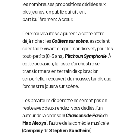
les nombreuses propositions dédiées aux
plus jeunes, un public qui lui tient
particulièrement à cœur.
Deux nouveautés s’ajoutent à cette offre
déjà riche : les
Goûters sur scène
, associant
spectacle vivant et gourmandise, et, pour les
tout-petits (0-3 ans),
Pitchoun Symphonie
. À
cette occasion, la fosse d’orchestre se
transformera en terrain d’exploration
sensorielle, recouvert de mousse, tandis que
l’orchestre jouera sur scène.
Les amateurs d’opérette ne seront pas en
reste avec deux rendez-vous dédiés, l’un
autour de la chanson (
Chansons de Paris
de
Max Alexys
), l’autre de la comédie musicale
(
Company
de
Stephen Sondheim
).