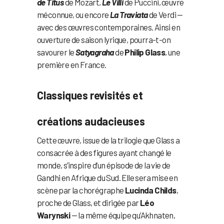
de Titus
de Mozart,
Le Villi
de Puccini, œuvre
méconnue, ou encore
La Traviata
de Verdi —
avec des œuvres contemporaines. Ainsi en
ouverture de saison lyrique, pourra-t-on
savourer le
Satyagraha
de
Philip Glass
, une
première en France.
Classiques revisités et
créations audacieuses
Cette œuvre, issue de la trilogie que Glass a
consacrée à des figures ayant changé le
monde, s’inspire d’un épisode de la vie de
Gandhi en Afrique du Sud. Elle sera mise en
scène par la chorégraphe
Lucinda Childs
,
proche de Glass, et dirigée par
Léo
Warynski
— la même équipe qu’Akhnaten,