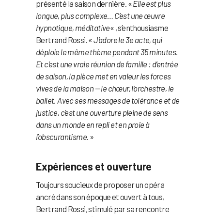
présenté la saison dernière. «
Elle est plus
longue, plus complexe… C’est une œuvre
hypnotique, méditative
« , s’enthousiasme
Bertrand Rossi. «
J’adore le 3e acte, qui
déploie le même thème pendant 35 minutes.
Et c’est une vraie réunion de famille : d’entrée
de saison, la pièce met en valeur les forces
vives de la maison — le chœur, l’orchestre, le
ballet. Avec ses messages de tolérance et de
justice, c’est une ouverture pleine de sens
dans un monde en repli et en proie à
l’obscurantisme
. »
Expériences et ouverture
Toujours soucieux de proposer un opéra
ancré dans son époque et ouvert à tous,
Bertrand Rossi, stimulé par sa rencontre