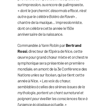
surimpression, ou encore de palimpseste,
«
dont le ‘parchemin’, désormais effacé, n’est
autre que le célèbre Boléro de Ravel
« ,
chantre de la musique… impressionniste,
dont on célèbre cette année le 150e
anniversaire de la naissance.
Commandée à Yann Robin par
Bertrand
Rossi
, directeur de l’Opéra de Nice, cette
œuvre pour grand chœur mixte et orchestre
symphonique sera présentée en première
mondiale, en amont de la 3e Conférence des
Nations unies sur l’océan, qui se tient cette
année à Nice. «
Les voix du chœur,
semblables à celles des sirènes issues de la
mythologie, portent un chant surnaturel et
poignant pour éveiller les consciences face à
l’urgence écologique actuelle
. »