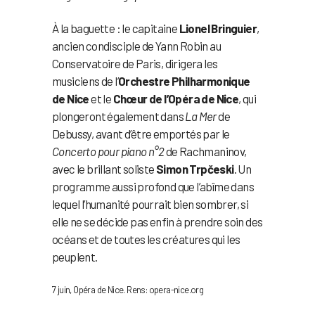
À la baguette : le capitaine
Lionel Bringuier
,
ancien condisciple de Yann Robin au
Conservatoire de Paris, dirigera les
musiciens de l’
Orchestre Philharmonique
de Nice
et le
Chœur de l’Opéra de Nice
, qui
plongeront également dans
La Mer
de
Debussy, avant d’être emportés par le
Concerto pour piano n°2
de Rachmaninov,
avec le brillant soliste
Simon Trpčeski
. Un
programme aussi profond que l’abîme dans
lequel l’humanité pourrait bien sombrer, si
elle ne se décide pas enfin à prendre soin des
océans et de toutes les créatures qui les
peuplent.
7 juin, Opéra de Nice. Rens: opera-nice.org