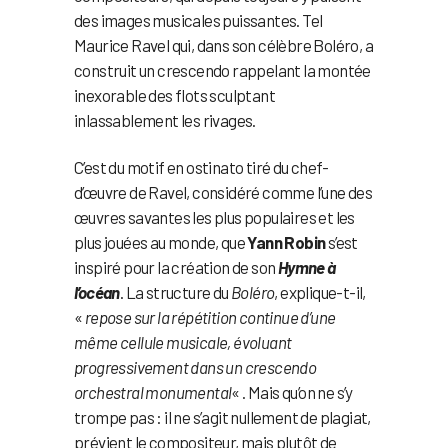
des images musicales puissantes. Tel
Maurice Ravel qui, dans son célèbre Boléro, a
construit un crescendo rappelant la montée
inexorable des flots sculptant
inlassablement les rivages.
C’est du motif en ostinato tiré du chef-
d’œuvre de Ravel, considéré comme l’une des
œuvres savantes les plus populaires et les
plus jouées au monde, que
Yann Robin
s’est
inspiré pour la création de son
Hymne à
l’océan
. La structure du
Boléro
, explique-t-il,
«
repose sur la répétition continue d’une
même cellule musicale, évoluant
progressivement dans un crescendo
orchestral monumental
« . Mais qu’on ne s’y
trompe pas : il ne s’agit nullement de plagiat,
prévient le compositeur, mais plutôt de