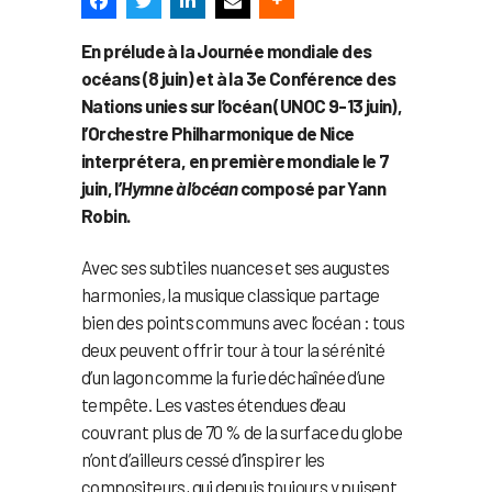
En prélude à la Journée mondiale des
océans (8 juin) et à la 3e Conférence des
Nations unies sur l’océan (UNOC 9-13 juin),
l’Orchestre Philharmonique de Nice
interprétera, en première mondiale le 7
juin, l’
Hymne à l’océan
composé par Yann
Robin.
Avec ses subtiles nuances et ses augustes
harmonies, la musique classique partage
bien des points communs avec l’océan : tous
deux peuvent offrir tour à tour la sérénité
d’un lagon comme la furie déchaînée d’une
tempête. Les vastes étendues d’eau
couvrant plus de 70 % de la surface du globe
n’ont d’ailleurs cessé d’inspirer les
compositeurs, qui depuis toujours y puisent