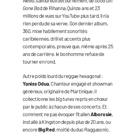
Weed
, savoureux détournement de
Good Girl
Gone Bad
de Rihanna. Quinze ans et 23
millions de vues sur YouTube plus tard, il n’a
rien perdu de sa verve. Son dernier album,
360, mixe habilement sonorités
caribéennes, drill et accents plus
contemporains, preuve que, même après 25
ans de carrière, le bonhomme refuse de
tourner en rond.
Autre poids lourd du reggae hexagonal :
Yaniss Odua
. Chanteur engagé et showman
généreux, originaire de Martinique, il
collectionne les
big tunes
repris en chœur
par le public à chacun de ses concerts. Et
comment ne pas évoquer l’italien
Alborosie
,
installé à Kingston depuis plus de 20 ans, ou
encore
Big Red
, moitié du duo Raggasonic.