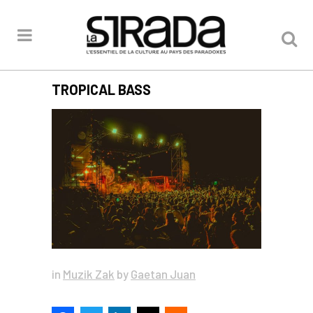
TROPICAL BASS
in
Muzik Zak
by
Gaetan Juan