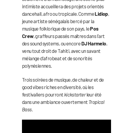
intimiste accueillera des projets orientés
dancehall, afro ou tropicale. Comme
Lidiop
,
jeune artiste sénégalais bercé par la
musique folklorique de son pays, le
Pos
Crew
, graffeurs passés maîtres dans l’art
des sound systems, ou encore
DJ Harmelo
,
venu tout droit de Tahiti, avec un savant
mélange d’afrobeat et de sonorités
polynésiennes.
Trois soirées de musique, de chaleur et de
good vibes riches en diversité, où les
festivaliers pourront
kickstarter
leur été
dans une ambiance ouvertement
Tropical
Bass
.