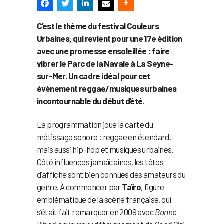
C’est le thème du festival Couleurs
Urbaines, qui revient pour une 17e édition
avec une promesse ensoleillée : faire
vibrer le Parc de la Navale à La Seyne-
sur-Mer. Un cadre idéal pour cet
événement reggae/musiques urbaines
incontournable du début d’été
.
La programmation joue la carte du
métissage sonore : reggae en étendard,
mais aussi hip-hop et musiques urbaines.
Côté influences jamaïcaines, les têtes
d’affiche sont bien connues des amateurs du
genre. À commencer par
Taïro
, figure
emblématique de la scène française, qui
s’était fait remarquer en 2009 avec
Bonne