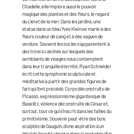
Citadelle, elle implore aussi le pouvoir
magique des plantes et des fleurs, le regard
du ciel et de la mer. Dans les jardins, une
statue dans un bleu Yves Klein se marie à des
fleurs couleur de sang et à des vagues de
verdure. Souvent les socles s’apparentent à
des troncs calcinés sur lesquels des
semblants de visages nous contemplent
dans leur tranquille éternité. Ryan Schneider
écrit cette symphonie sculpturale et
méditative à partir des grandes figures de
l’art qui l’ont précédé. Corps déconstruits de
Picasso, expressionnisme gigantesque de
Baselitz, violence déconstruite de César et,
surtout, tout ce qui s’inscrit dans les failles du
primitivisme. Souvenir peut-être des bois
sculptés de Gauguin, d’une aspiration à un
idéal de beauté absolue dans la nostalgie d’un