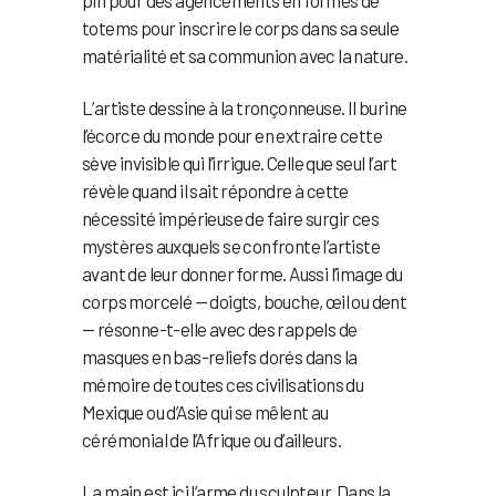
pin pour des agencements en formes de
totems pour inscrire le corps dans sa seule
matérialité et sa communion avec la nature.
L’artiste dessine à la tronçonneuse. Il burine
l’écorce du monde pour en extraire cette
sève invisible qui l’irrigue. Celle que seul l’art
révèle quand il sait répondre à cette
nécessité impérieuse de faire surgir ces
mystères auxquels se confronte l’artiste
avant de leur donner forme. Aussi l’image du
corps morcelé — doigts, bouche, œil ou dent
— résonne-t-elle avec des rappels de
masques en bas-reliefs dorés dans la
mémoire de toutes ces civilisations du
Mexique ou d’Asie qui se mêlent au
cérémonial de l’Afrique ou d’ailleurs.
La main est ici l’arme du sculpteur. Dans la