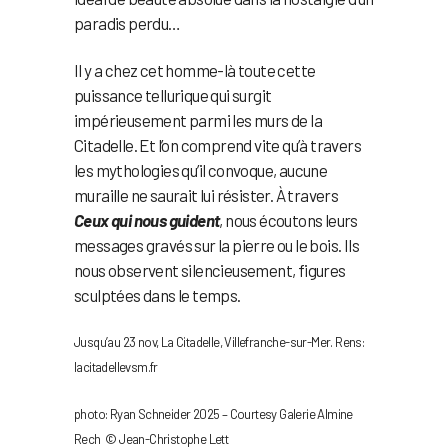
paradis perdu…
Il y a chez cet homme-là toute cette
puissance tellurique qui surgit
impérieusement parmi les murs de la
Citadelle. Et l’on comprend vite qu’à travers
les mythologies qu’il convoque, aucune
muraille ne saurait lui résister. À travers
Ceux qui nous guident
, nous écoutons leurs
messages gravés sur la pierre ou le bois. Ils
nous observent silencieusement, figures
sculptées dans le temps.
Jusqu’au 23 nov, La Citadelle, Villefranche-sur-Mer. Rens:
lacitadellevsm.fr
photo: Ryan Schneider 2025 – Courtesy Galerie Almine
Rech © Jean-Christophe Lett