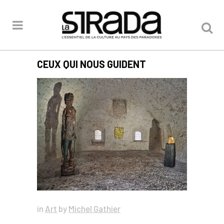
CEUX QUI NOUS GUIDENT
in
Art
by
Michel Gathier