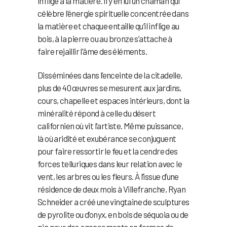
inflige à la matière. Il y en lui un chaman qui
célèbre l’énergie spirituelle concentrée dans
la matière et chaque entaille qu’il inflige au
bois, à la pierre ou au bronze s’attache à
faire rejaillir l’âme des éléments.
Disséminées dans l’enceinte de la citadelle,
plus de 40 œuvres se mesurent aux jardins,
cours, chapelle et espaces intérieurs, dont la
minéralité répond à celle du désert
californien où vit l’artiste. Même puissance,
là où aridité et exubérance se conjuguent
pour faire ressortir le feu et la cendre des
forces telluriques dans leur relation avec le
vent, les arbres ou les fleurs. À l’issue d’une
résidence de deux mois à Villefranche, Ryan
Schneider a créé une vingtaine de sculptures
de pyrolite ou d’onyx, en bois de séquoia ou de