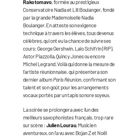
Rakotomavo
, formée au prestigieux
Conservatoire Nadia et Lili Boulanger, fondé
par la grande Mademoiselle Nadia
Boulanger. En atteste son exigence
technique à travers les élèves, tous devenus
célèbres, qui ont eu la chance de suivre ses
cours: George Gershwin, Lalo Schifrin (RIP),
Astor Piazzolla, Quincy Jones ou encore
Michel Legrand. Voilà qui donne la mesure de
l’artiste réunionnaise, qui présentera son
dernier album
Paris Réunion
, confirmant son
talent et son goût pour les arrangements
vocaux portés par un tapis sonore soyeux.
La soirée se prolongera avec l’un des
meilleurs saxophonistes français, trop rare
sur scène :
Julien Lourau
. Musicien
aventureux, on l’a vu avec Bojan Z et Noël