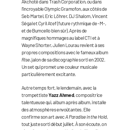
Akchoté dans Trash Corporation, ou dans
l’incroyable Olympic Gramofon, aux côtés de
Seb Martel, Eric Löhrer, DJ Shalom, Vincent
Ségal et Cyril Atef (future rythmique de -M-,
et de Bumcello bien sûr). Après de
magnifiques hommages au label CTI et à
Wayne Shorter, Julien Lourau revient à ses
propres compositions avec le fameux album
Rise
, jalon de sa discographie sorti en 2002.
Un set qui promet une couleur musicale
particulièrement excitante.
Autre temps fort, le lendemain, avec la
trompettiste
Yazz Ahmed
, compositrice
talentueuse qui, album après album, installe
des atmosphères envoûtantes. Elle
confirme son art avec
A Paradise in the Hold
,
tout juste sorti début juillet. À son écoute, on