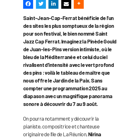
Saint-Jean-Cap-Ferrat bénéficie de l’un
des sites les plus somptueux de la région
pour son festival, le bien nommé Saint
Jazz Cap Ferrat. Imaginez la Pinède Gould
de Juan-les-Pins version intimiste, où le
bleu de la Méditerranée et celui du ciel
rivalisent d’intensité avec le vert profond
des pins : voilà le tableau de maître que
nous offre le Jardin de la Paix. Sans
compter une programmation 2025 au
diapason avec un magnifique panorama
sonore à découvrir du 7 au 9 août.
On pourra notamment y découvrir la
pianiste, compositrice et chanteuse
originaire de l’île de La Réunion,
Nirina