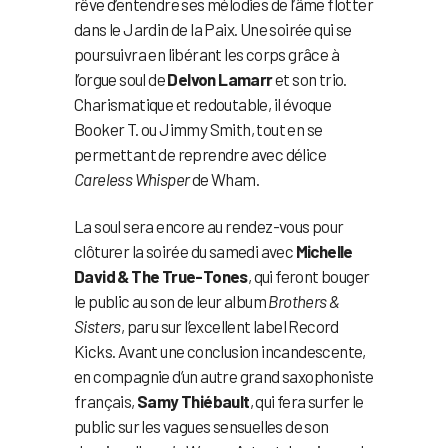
rêve d’entendre ses mélodies de l’âme flotter
dans le Jardin de la Paix. Une soirée qui se
poursuivra en libérant les corps grâce à
l’orgue soul de
Delvon Lamarr
et son trio.
Charismatique et redoutable, il évoque
Booker T. ou Jimmy Smith, tout en se
permettant de reprendre avec délice
Careless Whisper
de Wham.
La soul sera encore au rendez-vous pour
clôturer la soirée du samedi avec
Michelle
David & The True-Tones
, qui feront bouger
le public au son de leur album
Brothers &
Sisters
, paru sur l’excellent label Record
Kicks. Avant une conclusion incandescente,
en compagnie d’un autre grand saxophoniste
français,
Samy Thiébault
, qui fera surfer le
public sur les vagues sensuelles de son