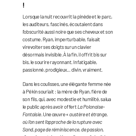
!
Lorsque la nuit recouvrit la pinède et le parc,
les auditeurs, fascinés, écoutaient dans
l’obscurité aussi noire que ses cheveux et son
costume. Ryan, imperturbable, faisait
virevolter ses doigts sur un clavier
désormais invisible. À la fin, il offrit bis sur
bis, le sourire rayonnant. Infatigable,
passionné, prodigieux… divin, vraiment.
Dans les coulisses, une élégante femme née
à Pékin souriait : la mère de Ryan, fière de
son fils, qui, avec modestie et humilité, salua
le public après avoir offert
La Polonaise-
Fantaisie
. Une œuvre «
austère et étrange,
où l’on sent l’approche de la rupture avec
Sand, page de réminiscence, de passion,