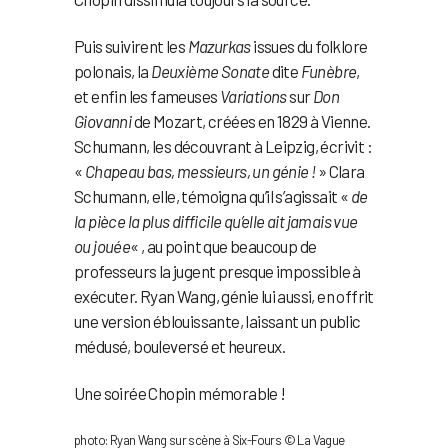
Puis suivirent les
Mazurkas
issues du folklore
polonais, la
Deuxième Sonate
dite
Funèbre
,
et enfin les fameuses
Variations
sur
Don
Giovanni
de Mozart, créées en 1829 à Vienne.
Schumann, les découvrant à Leipzig, écrivit :
«
Chapeau bas, messieurs, un génie !
» Clara
Schumann, elle, témoigna qu’il s’agissait «
de
la pièce la plus difficile qu’elle ait jamais vue
ou jouée
« , au point que beaucoup de
professeurs la jugent presque impossible à
exécuter. Ryan Wang, génie lui aussi, en offrit
une version éblouissante, laissant un public
médusé, bouleversé et heureux.
Une soirée Chopin mémorable !
photo: Ryan Wang sur scène à Six-Fours © La Vague