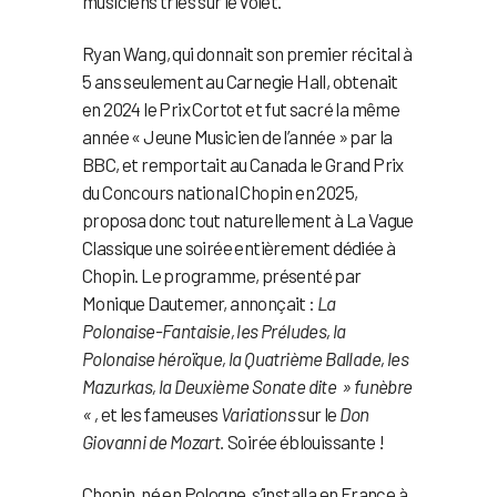
musiciens triés sur le volet.
Ryan Wang, qui donnait son premier récital à
5 ans seulement au Carnegie Hall, obtenait
en 2024 le Prix Cortot et fut sacré la même
année « Jeune Musicien de l’année » par la
BBC, et remportait au Canada le Grand Prix
du Concours national Chopin en 2025,
proposa donc tout naturellement à La Vague
Classique une soirée entièrement dédiée à
Chopin. Le programme, présenté par
Monique Dautemer, annonçait :
La
Polonaise-Fantaisie, les Préludes, la
Polonaise héroïque, la Quatrième Ballade, les
Mazurkas, la Deuxième Sonate dite » funèbre
« ,
et les fameuses
Variations
sur le
Don
Giovanni de Mozart.
Soirée éblouissante !
Chopin, né en Pologne, s’installa en France à