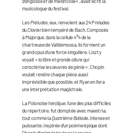
d’angoisse et de mélancolie
« , avait écrit la
musicologue du festival.
Les
Préludes
, eux, renvoient aux 24 Préludes
du
Clavier bien tempéré
de Bach. Composés
à Majorque, dans la cellule n°4 de la
chartreuse de Valldemossa, ils forment un
grand opus d’une force singulière. Liszt y
voyait «
la libre et grande allure qui
caractérise les œuvres de génie
« . Chopin
voulait rendre chaque pièce aussi
imprévisible que possible, et Ryan en livra
une interprétation magistrale.
La
Polonaise héroïque
, l’une des plus difficiles
du répertoire, fut domptée avec maestria,
tout comme la
Quatrième Ballade
, intense et
puissante, inspirée d’un poème épique dont
Chopin dissimula toujours la source.