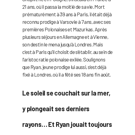
21 ans, où il passa la moitié de sa vie. Mort
prématurément à 39 ans à Paris, il était déjà
reconnu prodige à Varsovie à 7 ans, avec ses
premières Polonaises et Mazurkas. Après
plusieurs séjours en Allemagne et à Vienne,
son destin le mena jusqu’à Londres. Mais
c’est à Paris qu’il choisit de s’établir, au sein de
l’aristocratie polonaise exilée. Soulignons
que Ryan, jeune prodige lui aussi, s’est déjà
fixé à Londres, où il a fêté ses 18 ans fin août.
Le soleil se couchait sur la mer,
y plongeait ses derniers
rayons… Et Ryan jouait toujours