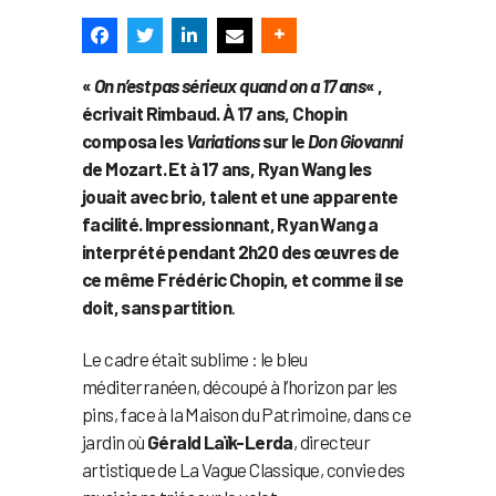
«
On n’est pas sérieux quand on a 17 ans
« ,
écrivait Rimbaud. À 17 ans, Chopin
composa les
Variations
sur le
Don Giovanni
de Mozart. Et à 17 ans, Ryan Wang les
jouait avec brio, talent et une apparente
facilité. Impressionnant, Ryan Wang a
interprété pendant 2h20 des œuvres de
ce même Frédéric Chopin, et comme il se
doit, sans partition
.
Le cadre était sublime : le bleu
méditerranéen, découpé à l’horizon par les
pins, face à la Maison du Patrimoine, dans ce
jardin où
Gérald Laïk-Lerda
, directeur
artistique de La Vague Classique, convie des