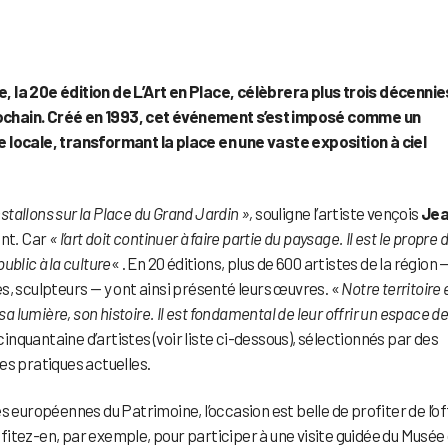
, la 20e édition de L’Art en Place, célèbrera plus trois décennie
ochain. Créé en 1993, cet événement s’est imposé comme un
e locale, transformant la place en une vaste exposition à ciel
nstallons sur la Place du Grand Jardin »,
souligne l’artiste vençois
Jea
ent
.
Car
« l’art doit continuer à faire partie du paysage. Il est le propre 
public à la culture
« . En 20 éditions, plus de 600 artistes de la région 
s, sculpteurs — y ont ainsi présenté leurs œuvres. «
Notre territoire 
sa lumière, son histoire. Il est fondamental de leur offrir un espace d
 cinquantaine d’artistes (voir liste ci-dessous), sélectionnés par des
es pratiques actuelles.
uropéennes du Patrimoine, l’occasion est belle de profiter de l’of
rofitez-en, par exemple, pour participer à une visite guidée du Musée