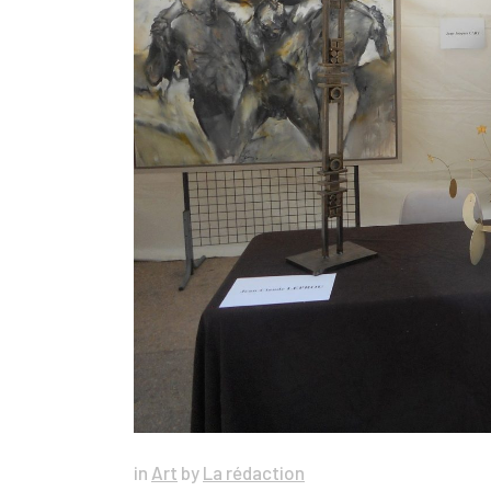
in
Art
by
La rédaction