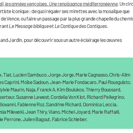
ll, les années vençoises. Une renaissance méditerranéenne
. Un cir
rtiste iconique : de quoi régaler ses mirettes avec la mosaïque que
de Vence, ou faire un passage par la plus grande chapelle du chemi
strant
Le Message biblique
et
Le Cantique des Cantiques.
Grand Jardin, pour découvrir sous un autre éclairage les œuvres
x, Tiat, Lucien Sambuco, Jorge Jorge, Marie Cagnasso, Chris-Ailm
lles Caprini, Moïse Sadoun, Jean-Marie Fondacaro, Paul Rousguisto,
Sylvie Maurin, Naja, Franck A, Kim Boulukos, Thierry Boussard,
serteur, Susanne Lewest, Cordelia Von Klot, Richard Pellegrino,
Giovanni, Fabienne Roz, Sandrine Richard, Dominica Leccia,
ia Milewski, Jean Thiry, Viano, Michel Joyard, Marie Raffalli,
e Perrone, Julien Bagout, Fabrice Schleber.