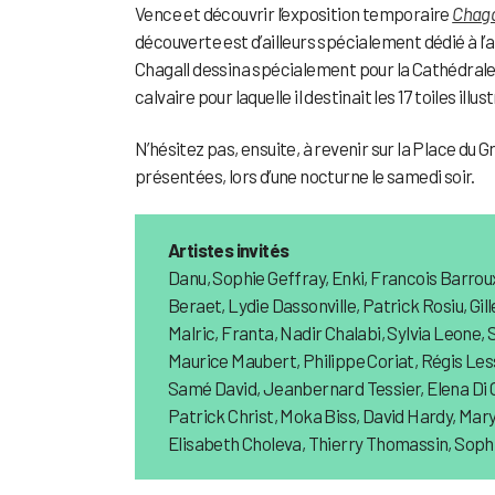
Vence et découvrir l’exposition temporaire
Chaga
découverte est d’ailleurs spécialement dédié à l’a
Chagall dessina spécialement pour la Cathédrale 
calvaire pour laquelle il destinait les 17 toiles illu
N’hésitez pas, ensuite, à revenir sur la Place du 
présentées, lors d’une nocturne le samedi soir.
Artistes invités
Danu, Sophie Geffray, Enki, Francois Barrou
Beraet, Lydie Dassonville, Patrick Rosiu, Gi
Malric, Franta, Nadir Chalabi, Sylvia Leone, 
Maurice Maubert, Philippe Coriat, Régis Les
Samé David, Jeanbernard Tessier, Elena Di 
Patrick Christ, Moka Biss, David Hardy, Marys
Elisabeth Choleva, Thierry Thomassin, Sophi