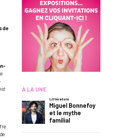
s de
n-
de
—
est
À LA UNE
e
fre
 de