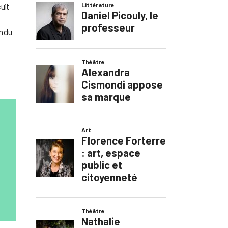
cuit
n du