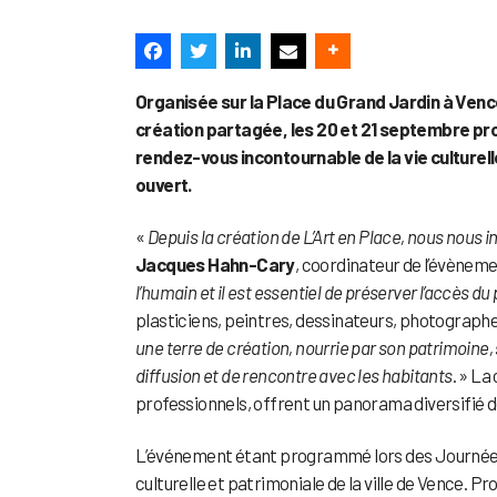
Organisée sur la Place du Grand Jardin à Vence
création partagée, les 20 et 21 septembre pr
rendez-vous incontournable de la vie culturell
ouvert.
«
Depuis la création de L’Art en Place, nous nous i
Jacques Hahn-Cary
, coordinateur de l’évènem
l’humain et il est essentiel de préserver l’accès du 
plasticiens, peintres, dessinateurs, photographe
une terre de création, nourrie par son patrimoine, 
diffusion et de rencontre avec les habitants
. » La
professionnels, offrent un panorama diversifié d
L’événement étant programmé lors des Journées e
culturelle et patrimoniale de la ville de Vence. P