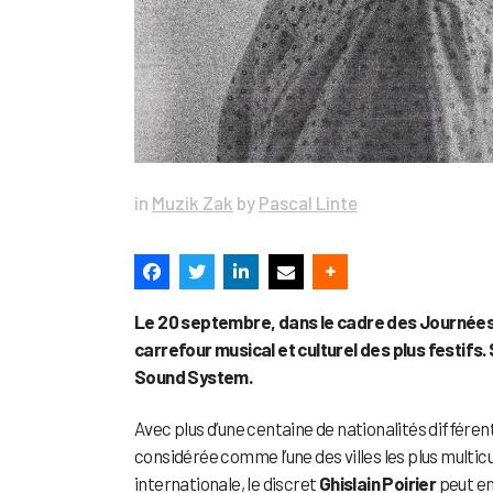
in
Muzik Zak
by
Pascal Linte
Le 20 septembre, dans le cadre des Journées 
carrefour musical et culturel des plus festifs.
Sound System.
Avec plus d’une centaine de nationalités différent
considérée comme l’une des villes les plus multic
internationale, le discret
Ghislain Poirier
peut en