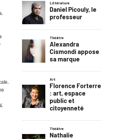
a,
a
e
cale,
ne
i,