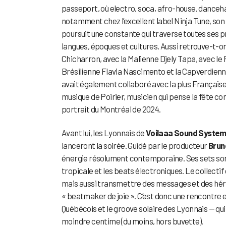
passeport, où electro, soca, afro-house, danceh
notamment chez l’excellent label Ninja Tune, son
poursuit une constante qui traverse toutes ses 
langues, époques et cultures. Aussi retrouve-t-
Chicharron, avec la Malienne Djely Tapa, avec le
Brésilienne Flavia Nascimento et la Capverdien
avait également collaboré avec la plus Française 
musique de Poirier, musicien qui pense la fête co
portrait du Montréal de 2024.
Avant lui, les Lyonnais de
Voilaaa Sound Syste
lanceront la soirée. Guidé par le producteur
Brun
énergie résolument contemporaine. Ses sets sont
tropicale et les beats électroniques. Le collectif
mais aussi transmettre des messages et des hérit
« beatmaker de joie ». C’est donc une rencontre
Québécois et le groove solaire des Lyonnais — qui
moindre centime (du moins, hors buvette).