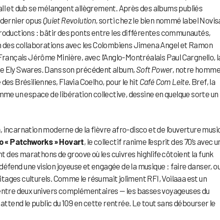
all et dub se mélangent allègrement. Après des albums publiés
 dernier opus
Quiet Revolution
, sorti chez le bien nommé label Novis
productions : bâtir des ponts entre les différentes communautés,
on des collaborations avec les Colombiens Jimena Angel et Ramon
 Français Jérôme Minière, avec l’Anglo-Montréalais Paul Cargnello, l
ne Ely Swares. Dans son précédent album,
Soft Power
, notre homm
des Brésiliennes, Flavia Coelho, pour le hit
Café Com Leite
. Bref, la
mme un espace de libération collective, dessine en quelque sorte un
m
, incarnation moderne de la fièvre afro-disco et de l’ouverture musi
o « Patchworks » Hovart
, le collectif ranime l’esprit des 70’s avec u
 des marathons de groove où les cuivres highlife côtoient la funk
 défend une vision joyeuse et engagée de la musique : faire danser, ou
ages culturels. Comme le résumait joliment RFI, Voilaaa est un
 entre deux univers complémentaires — les basses voyageuses du
 attend le public du 109 en cette rentrée. Le tout sans débourser le