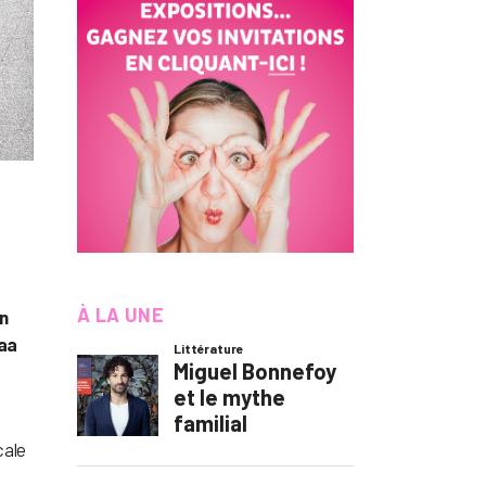
À LA UNE
un
aaa
cale