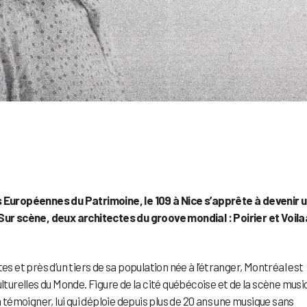
Européennes du Patrimoine, le 109 à Nice s’apprête à devenir 
 Sur scène, deux architectes du groove mondial : Poirier et Voil
es et près d’un tiers de sa population née à l’étranger, Montréal est
ulturelles du Monde. Figure de la cité québécoise et de la scène musi
 témoigner, lui qui déploie depuis plus de 20 ans une musique sans