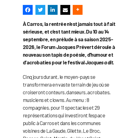
À Carros, la rentrée n’est jamais tout à fait
sérieuse, et c’est tant mieux. Du 10 au 14
septembre, en prélude à sa saison 2025-
2026, le Forum Jacques Prévert déroule à
nouveau son tapis de poésie, d’humour et
d’acrobaties pour le festival
Jacques a dit
.
Cinq jours durant, le moyen-pays se
transformera en vaste terrain de jeu où se
croiseront conteurs, danseurs, acrobates,
musiciens et clowns. Au menu : 8
compagnies, pour 11 spectacles et 29
représentations qui investiront l’espace
public à Carros et dans les communes
voisines de La Gaude, Gilette, Le Broc,