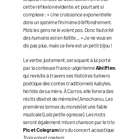
cette réflexion évidente, et pourtant si
complexe : «
Une croissance exponentielle
dans un système fini mène à l’effondrement.
Mais les gens ne le voient pas. Donc l’autorité
des humains est en faillite…
» Je ne vous en
dis pas plus, mais ce livre est un petit bijou !
Le verbe, justement, sera quant à lui porté
par la conteuse franco-algérienne
Aïni Iften
,
qui revisite à travers ses histoires l’univers
poétique des contes traditionnels kabyles,
hérités de sa mère. À Carros, elle livrera des
récits d’exil et de mémoire (
Amacharou
,
Les
premières larmes du monde
) et une fable
musicale (
Lala petite ogresse
). Les mots
seront également mis en chanson par le trio
Pic et Colegram
lors du concert acoustique
Troix voix et caetera
.