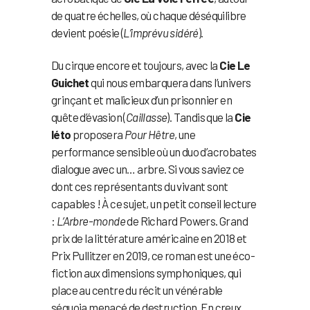
de quatre échelles, où chaque déséquilibre
devient poésie (
L’imprévu sidéré
).
Du cirque encore et toujours, avec la
Cie Le
Guichet
qui nous embarquera dans l’univers
grinçant et malicieux d’un prisonnier en
quête d’évasion (
Caillasse
). Tandis que la
Cie
Iéto
proposera
Pour Hêtre
, une
performance sensible où un duo d’acrobates
dialogue avec un… arbre. Si vous saviez ce
dont ces représentants du vivant sont
capables ! À ce sujet, un petit conseil lecture
:
L’Arbre-monde
de Richard Powers. Grand
prix de la littérature américaine en 2018 et
Prix Pullitzer en 2019, ce roman est une éco-
fiction aux dimensions symphoniques, qui
place au centre du récit un vénérable
séquoia menacé de destruction. En creux