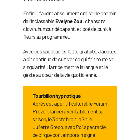
Enfin, il faudra absolument croiser le chemin
de l’inclassable
Evelyne Zou
: chansons
clown, humour décapant, et poésie punk à
fleurs au programme…
Avec ces spectacles 100% gratuits, Jacques
a dit continue de cultiver ce qui fait toute sa
singularité : l’art de mettre la langue et le
geste au cœur de la vie quotidienne.
Tourbillon hypnotique
Après cet apéritif culturel, le Forum
Prévert lancera véritablement sa
saison, le 3 octobre à la Salle
Juliette Greco, avec
Poi
, spectacle
de cirque contemporain signé