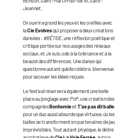
Bonson, Saint-Martin-du-Var et Saint-
Jeannet.
On ouvrira grand les yeux et les oreilles avec
la
Cie Evolves
qui proposera deux créations
dansées :
#BÊTISE
, une réflexion poétique et
critique portée sur nos usages des réseaux
sociaux, et
Je suis
, ode à la tolérance et à la
beauté des différences. Une danse qui
questionne autant qu’elle célèbre, bienvenue
pour secouer les idées reçues.
Le festival réservera également une belle
place au jonglage avec
PoP
, une création des
compagnies
Bonhomie
et
T’as pas dit balle
,
pour un duo aussi absurde que virtuose, où les
balles se transforment en partenaires de jeu
imprévisibles. Tout autant physique, le délire
acrobatique de
Cie La Voie Ferrée
, autour