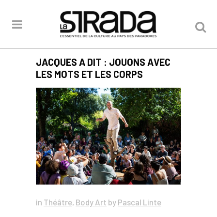
JACQUES A DIT : JOUONS AVEC
LES MOTS ET LES CORPS
in
Théâtre
,
Body Art
by
Pascal Linte