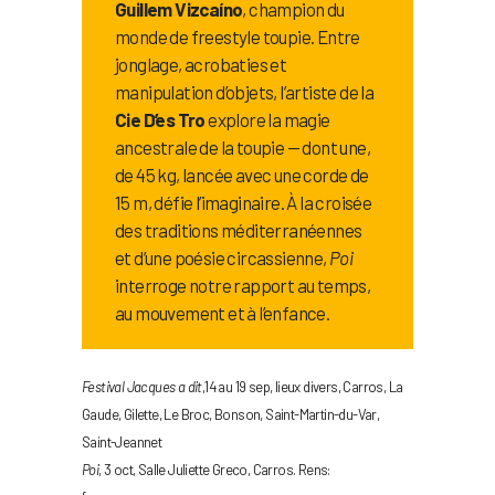
Guillem Vizcaíno
, champion du
monde de freestyle toupie. Entre
jonglage, acrobaties et
manipulation d’objets, l’artiste de la
Cie D’es Tro
explore la magie
ancestrale de la toupie — dont une,
de 45 kg, lancée avec une corde de
15 m, défie l’imaginaire. À la croisée
des traditions méditerranéennes
et d’une poésie circassienne,
Poi
interroge notre rapport au temps,
au mouvement et à l’enfance.
Festival Jacques a dit
,14 au 19 sep, lieux divers, Carros, La
Gaude, Gilette, Le Broc, Bonson, Saint-Martin-du-Var,
Saint-Jeannet
Poi
, 3 oct, Salle Juliette Greco, Carros. Rens: