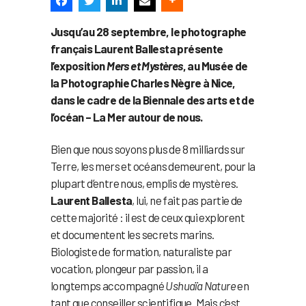
Jusqu’au 28 septembre, le photographe
français Laurent Ballesta présente
l’exposition
Mers et Mystères
, au Musée de
la Photographie Charles Nègre à Nice,
dans le cadre de la Biennale des arts et de
l’océan – La Mer autour de nous.
Bien que nous soyons plus de 8 milliards sur
Terre, les mers et océans demeurent, pour la
plupart d’entre nous, emplis de mystères.
Laurent Ballesta
, lui, ne fait pas partie de
cette majorité : il est de ceux qui explorent
et documentent les secrets marins.
Biologiste de formation, naturaliste par
vocation, plongeur par passion, il a
longtemps accompagné
Ushuaïa Nature
en
tant que conseiller scientifique. Mais c’est