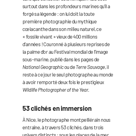
surtout dans les profondeurs marines qu’il a
forgé sa légende : on lui doit la toute
première photographie du mythique
cœlacanthe dans son milieu naturel, ce
« fossile vivant » vieux de 400 millions
d’années ! Couronné à plusieurs reprises de
la palme d’or au Festival mondial de l’image
sous-marine, publié dans les pages de
National Geographic
ou de
Terre Sauvage
, il
reste à ce jour le seul photographe au monde
à avoir remporté deux fois le prestigieux
Wildlife Photographer of the Year
.
53 clichés en immersion
À Nice, le photographe montpelliérain nous
entraîne, à travers 53 clichés, dans trois
univers distincts : sous les glaces de la mer