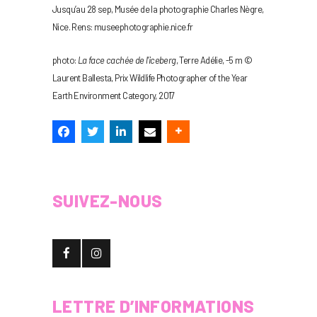
Jusqu’au 28 sep, Musée de la photographie Charles Nègre,
Nice. Rens: museephotographie.nice.fr
photo:
La face cachée de l’iceberg
, Terre Adélie, -5 m ©
Laurent Ballesta, Prix Wildlife Photographer of the Year
Earth Environment Category, 2017
SUIVEZ-NOUS
LETTRE D’INFORMATIONS