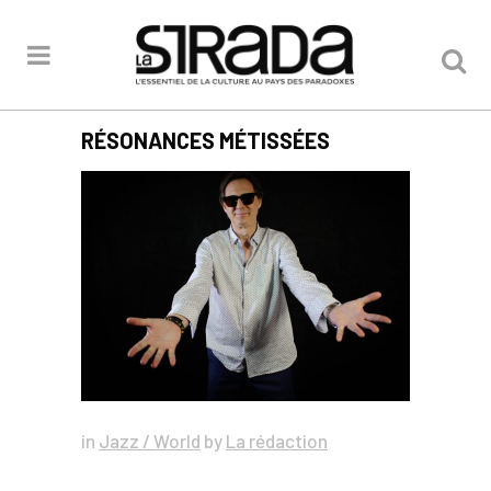
RÉSONANCES MÉTISSÉES
in
Jazz / World
by
La rédaction