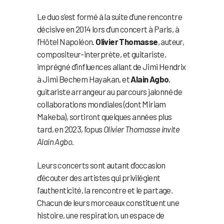
Le duo s’est formé à la suite d’une rencontre
décisive en 2014 lors d’un concert à Paris, à
l’Hôtel Napoléon.
Olivier Thomasse
, auteur,
compositeur-interprète, et guitariste,
imprégné d’influences allant de Jimi Hendrix
à Jimi Bechem Hayakan, et
Alain Agbo
,
guitariste arrangeur au parcours jalonné de
collaborations mondiales (dont Miriam
Makeba), sortiront quelques années plus
tard, en 2023, l’opus
Olivier Thomasse invite
Alain Agbo
.
Leurs concerts sont autant d’occasion
d’écouter des artistes qui privilégient
l’authenticité, la rencontre et le partage.
Chacun de leurs morceaux constituent une
histoire, une respiration, un espace de