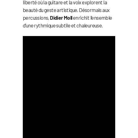
liberté où la guitare et la voix explorent la
beauté du geste artistique. Désormais aux
percussions,
Didier Moll
enrichit l’ensemble
d’une rythmique subtile et chaleureuse.