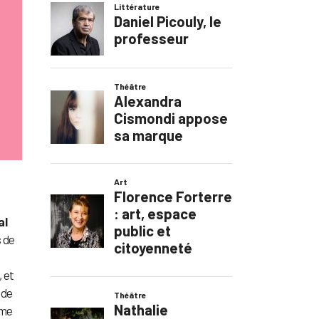
al
s de
, et
 de
mme