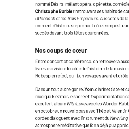
nommé Désirs, mêlant opéra, opérette, comédie mu
Christophe Barbier
retrouvera ses habits de co
Offenbach et les Trois Empereurs
. Aux côtés de l
moment d’histoire surprenant où le compositeur f
succès devant trois têtes couronnées.
Nos coups de cœur
Entre concert et conférence, on retrouvera aussi
livrera sa vision décalée de l’histoire de la musi
Robespierre (oui, oui !), un voyage savant et drôle o
Dans un tout autre genre,
Yom
, clarinettiste et 
musique klezmer, le sacré et l’expérimentation
excellent album
With Love
avec les Wonder Rabbis
en octobre un nouvel opus avec Théo et Valentin Ce
cordes dialoguent avec l’instrument du
New King 
atmosphère méditative que l’on a déjà pu apprécie