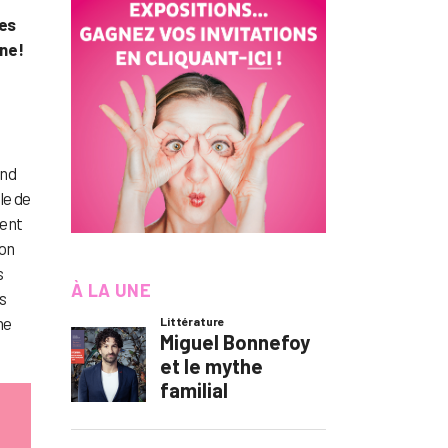
les
ne !
n
end
le de
ment
son
s
À LA UNE
s
ne