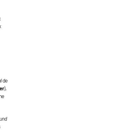
:
x
l
de
er
),
the
und
s