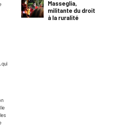
e
, qui
on
lie
les
e