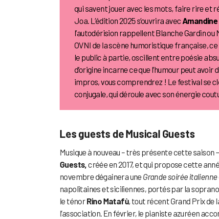
qui savent jouer avec les mots, faire rire et 
Joa. L’édition 2025 s’ouvrira avec
Amandine 
l’autodérision rappellent Blanche Gardin ou
OVNI de la scène humoristique française, ce 
le public à partie, oscillent entre poésie a
d’origine incarne ce que l’humour peut avoir d
impros, vous comprendrez ! Le festival se c
conjugale, qui déroule avec son énergie cou
Les guests de Musical Guests
Musique à nouveau – très présente cette saison 
Guests,
créée en 2017, et qui propose cette ann
novembre dégainera une
Grande soirée italienne
napolitaines et siciliennes, portés par la sopran
le ténor
Rino Matafù
, tout récent Grand Prix de
l’association. En février, le pianiste azuréen a