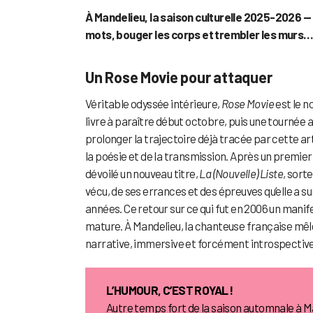
À Mandelieu, la saison culturelle 2025-2026 —
mots, bouger les corps et trembler les murs… 
Un Rose Movie pour attaquer
Véritable odyssée intérieure,
Rose Movie
est le n
livre à paraître début octobre, puis une tournée
prolonger la trajectoire déjà tracée par cette art
la poésie et de la transmission. Après un premier
dévoilé un nouveau titre,
La (Nouvelle) Liste
, sort
vécu, de ses errances et des épreuves qu’elle a s
années. Ce retour sur ce qui fut en 2006 un manife
mature. À Mandelieu, la chanteuse française mêl
narrative, immersive et forcément introspective
L’HUMOUR, C’EST ROYAL !
Autre temps fort de la saison automnale à M