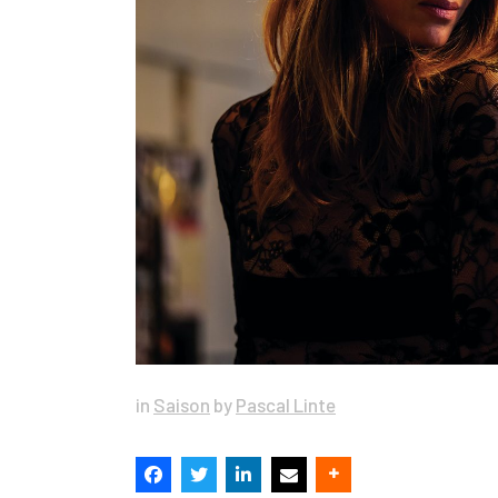
in
Saison
by
Pascal Linte