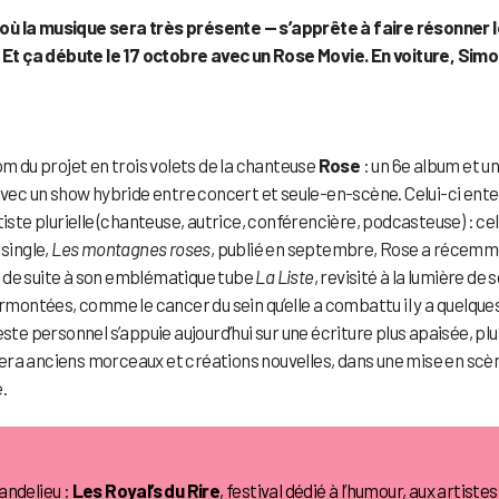
 où la musique sera très présente — s’apprête à faire résonner 
Et ça débute le 17 octobre avec un Rose Movie. En voiture, Simo
om du projet en trois volets de la chanteuse
Rose
: un 6e album et u
 avec un show hybride entre concert et seule-en-scène. Celui-ci ent
iste plurielle (chanteuse, autrice, conférencière, podcasteuse) : cel
 single,
Les montagnes roses
, publié en septembre, Rose a récem
e de suite à son emblématique tube
La Liste
, revisité à la lumière de 
urmontées, comme le cancer du sein qu’elle a combattu il y a quelque
ste personnel s’appuie aujourd’hui sur une écriture plus apaisée, plu
era anciens morceaux et créations nouvelles, dans une mise en scè
.
andelieu :
Les Royal’s du Rire
, festival dédié à l’humour, aux artistes