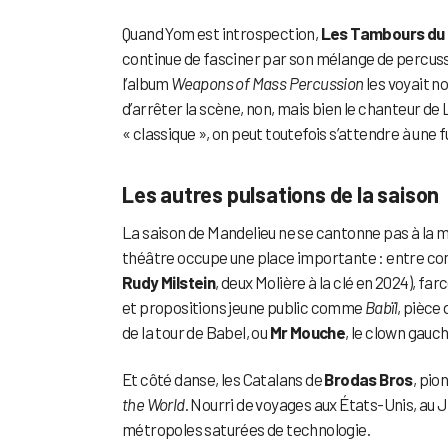
Quand Yom est introspection,
Les Tambours du
continue de fasciner par son mélange de percussi
l’album
Weapons of Mass Percussion
les voyait n
d’arrêter la scène, non, mais bien le chanteur d
« classique », on peut toutefois s’attendre à une f
Les autres pulsations de la saison
La saison de Mandelieu ne se cantonne pas à la mus
théâtre occupe une place importante : entre c
Rudy Milstein
, deux Molière à la clé en 2024), farc
et propositions jeune public comme
Babïl
, pièce
de la tour de Babel, ou
Mr Mouche
, le clown gau
Et côté danse, les Catalans de
Brodas Bros
, pio
the World
. Nourri de voyages aux États-Unis, au 
métropoles saturées de technologie.