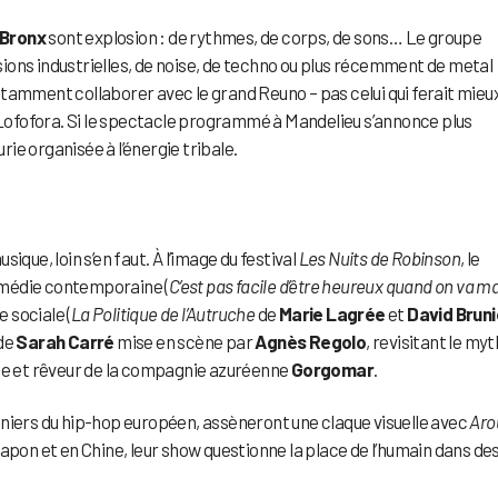
 Bronx
sont explosion : de rythmes, de corps, de sons… Le groupe
ons industrielles, de noise, de techno ou plus récemment de metal 
otamment collaborer avec le grand Reuno – pas celui qui ferait mieu
e Lofofora. Si le spectacle programmé à Mandelieu s’annonce plus
urie organisée à l’énergie tribale.
ique, loin s’en faut. À l’image du festival
Les Nuits de Robinson
, le
omédie contemporaine (
C’est pas facile d’être heureux quand on va ma
e sociale (
La Politique de l’Autruche
de
Marie Lagrée
et
David Bruni
 de
Sarah Carré
mise en scène par
Agnès Regolo
, revisitant le my
che et rêveur de la compagnie azuréenne
Gorgomar
.
nniers du hip-hop européen, assèneront une claque visuelle avec
Aro
Japon et en Chine, leur show questionne la place de l’humain dans de