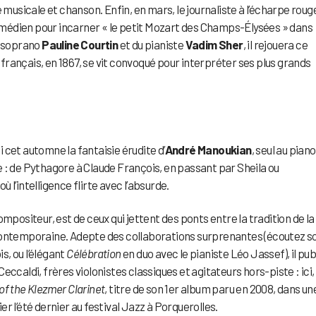
sicale et chanson. Enfin, en mars, le journaliste à l’écharpe roug
médien pour incarner « le petit Mozart des Champs-Élysées » dans
a soprano
Pauline Courtin
et du pianiste
Vadim Sher
, il rejouera ce
rançais, en 1867, se vit convoqué pour interpréter ses plus grands
 cet automne la fantaisie érudite d’
André Manoukian
, seul au piano
que : de Pythagore à Claude François, en passant par Sheila ou
ù l’intelligence flirte avec l’absurde.
compositeur, est de ceux qui jettent des ponts entre la tradition de la
 contemporaine. Adepte des collaborations surprenantes (écoutez s
, ou l’élégant
Célébration
en duo avec le pianiste Léo Jassef), il pub
ccaldi, frères violonistes classiques et agitateurs hors-piste : ici, 
of the Klezmer Clarinet
, titre de son 1er album paru en 2008, dans un
r l’été dernier au festival Jazz à Porquerolles.