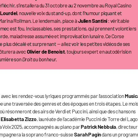
réfléchir, s’installera du 31 octobre au 2 novembre au Royal Casino
Lourdel
, nouvelle voix du stand-up, dont l’humour piquant et
 Marina Rollman. Le lendemain, place à
Julien Santini
: véritable
mec est fou. Inclassables, ses prestations, qui prennent volontiers
bsurde, maladresse assumée et improvisation lunaire. Ce Corse
e plus décalé et surprenant — allez voir les petites vidéos de ses
lôturera avec
Olivier de Benoist
, toujours expert en autodérision
tumière son
Droit au bonheur
.
– avec les rendez-vous lyriques programmés par l’association
Music
ée une traversée des genres et des époques en trois étapes. Le moi
où résonneront des airs de Verdi et Puccini, ainsi que des chansons
o
Elisabetta Zizzo
, lauréate de l’académie Puccini de Torre del Lago
 la Voix 2025, accompagnés au piano par
Patrick Nebbula
, directeur
ccompagnera la soprano franco-suisse
Sarah Pagin
dans un progra