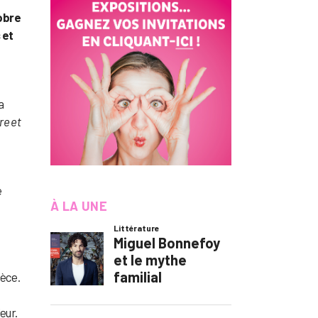
tobre
 et
a
re et
e
À LA UNE
ièce.
eur.