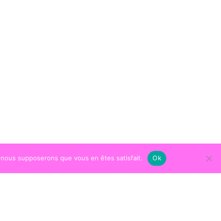
e, nous supposerons que vous en êtes satisfait.
Ok