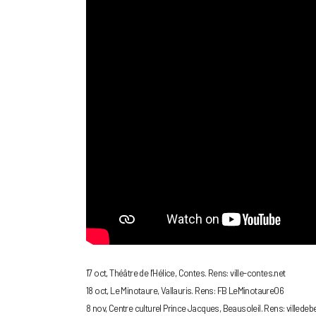
17 oct, Théâtre de l’Hélice, Contes. Rens: ville-contes.net
18 oct, Le Minotaure, Vallauris. Rens: FB LeMinotaure06
8 nov, Centre culturel Prince Jacques, Beausoleil. Rens: villedebe