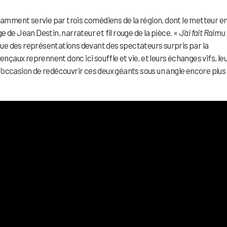
llamment servie par trois comédiens de la région, dont le metteur e
e de Jean Destin, narrateur et fil rouge de la pièce. « J
’ai fait Raimu
issue des représentations devant des spectateurs surpris par la
aux reprennent donc ici souffle et vie, et leurs échanges vifs, le
c l’occasion de redécouvrir ces deux géants sous un angle encore plus