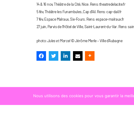
14 & 16 nov, Théâtre de la Cité, Nice. Rens: theatredelacite.fr
5 fév, Théâtre les Funambules, Cap d’Ail. Rens: cap-dail.fr
7 fév, Espace Malraux, Six-Fours. Rens: espace-malraux.fr
27 juin, Parvis de l’Hôtel de Ville, Saint-Laurent-du-Var. Rens: sai
photo:
Jules et Marcel
© Jérôme Merle – Ville d’Aubagne
Nous utilisons des cookies pour vous garantir la meil