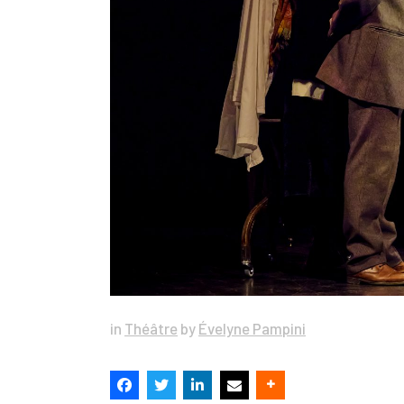
in
Théâtre
by
Évelyne Pampini