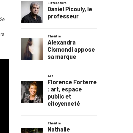
n
 2e
urs