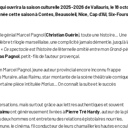
qui ouvrira la saison culturelle 2025-2026 de Vallauris, le 18 oc
e cette saison à Contes, Beausoleil, Nice, Cap d’Ail, Six-Fours
t le génial Marcel Pagnol (
Christian Guérin
), toute une histoire… Une
lèbre trilogie marseillaise, une complicité jamais démentie, jusqu’à l
. «
Ce spectacle est l’histoire de l’éternelle amitié entre mon Grand-pè
as Pagnol
, petit-fils de l’auteur provençal.
 Marcel Pagnol, jeune auteur provincial encore inconnu frappe
es Muraire, alias Raimu, star montante de la scène théâtrale comiqu
ertaine pièce intitulée
Marius
… On connaît la suite et le succès
versations, mais surtout grâce aux lettres authentiques et souvent
Raimu
ont généreusement livrées à
Pierre Tré Hardy
, auteur de la p
es deux hommes ont entretenu des relations épistolaires nourries,
ne, le cinéma, fil conducteur de leurs chamailleries hautes en coul