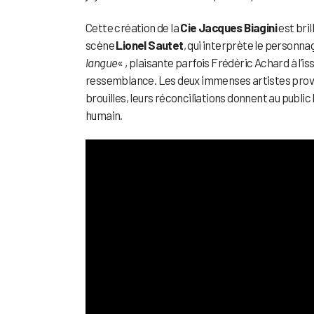
Cette création de la
Cie Jacques Biagini
est bri
scène
Lionel Sautet
, qui interprète le personnag
langue
« , plaisante parfois Frédéric Achard à l’
ressemblance. Les deux immenses artistes provenç
brouilles, leurs réconciliations donnent au publi
humain.