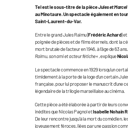
Tel est le sous-titre de la pièce
Jules et Marcel
au Minotaure. Un spectacle également en tourné
Saint-Laurent-du-Var.
Entre le grand Jules Raimu (
Frédéric Achard
) e
poignée de pièces et de films éternels, dont la cé
mort brutale de l’acteur en 1946, à l’âge de 63 ans
Raimu, son ami et acteur fétiche
« , explique
Nicol
Le spectacle commence en 1929 lorsqu’un certain
timidement à la porte de la loge d’un certain Jul
française, pour lui proposer le manuscrit d’une c
légendaire de la trilogie marseillaise au cinéma.
Cette pièce a été élaborée à partir de leurs con
inédites que Nicolas Pagnol et
Isabelle Nohain 
De leur rencontre jusqu’à la mort du comédien, l
joyeusement féroces, liées par une passion commu