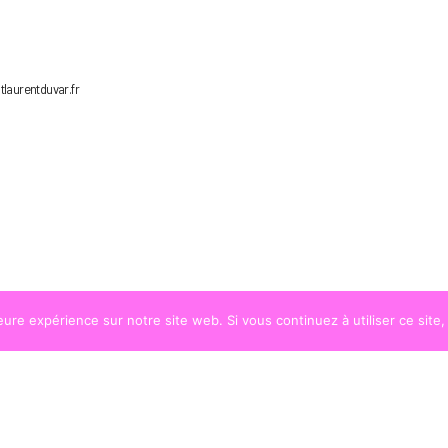
ntlaurentduvar.fr
leure expérience sur notre site web. Si vous continuez à utiliser ce sit
© COPYRIGHT
LA STRADA