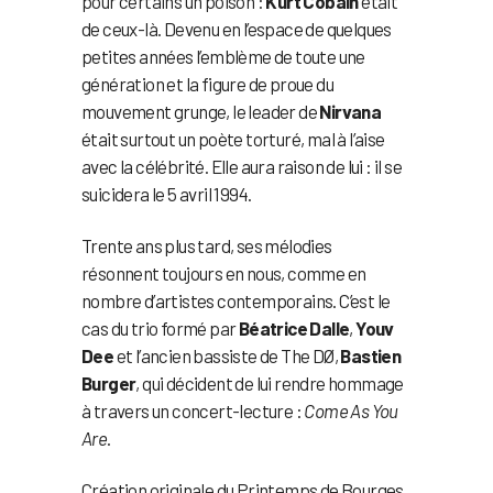
pour certains un poison :
Kurt Cobain
était
de ceux-là. Devenu en l’espace de quelques
petites années l’emblème de toute une
génération et la figure de proue du
mouvement grunge, le leader de
Nirvana
était surtout un poète torturé, mal à l’aise
avec la célébrité. Elle aura raison de lui : il se
suicidera le 5 avril 1994.
Trente ans plus tard, ses mélodies
résonnent toujours en nous, comme en
nombre d’artistes contemporains. C’est le
cas du trio formé par
Béatrice Dalle
,
Youv
Dee
et l’ancien bassiste de The DØ,
Bastien
Burger
, qui décident de lui rendre hommage
à travers un concert-lecture :
Come As You
Are
.
Création originale du Printemps de Bourges,