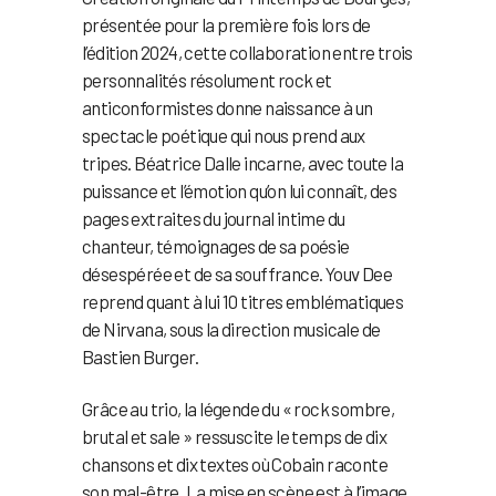
présentée pour la première fois lors de
l’édition 2024, cette collaboration entre trois
personnalités résolument rock et
anticonformistes donne naissance à un
spectacle poétique qui nous prend aux
tripes. Béatrice Dalle incarne, avec toute la
puissance et l’émotion qu’on lui connaît, des
pages extraites du journal intime du
chanteur, témoignages de sa poésie
désespérée et de sa souffrance. Youv Dee
reprend quant à lui 10 titres emblématiques
de Nirvana, sous la direction musicale de
Bastien Burger.
Grâce au trio, la légende du « rock sombre,
brutal et sale » ressuscite le temps de dix
chansons et dix textes où Cobain raconte
son mal-être. La mise en scène est à l’image