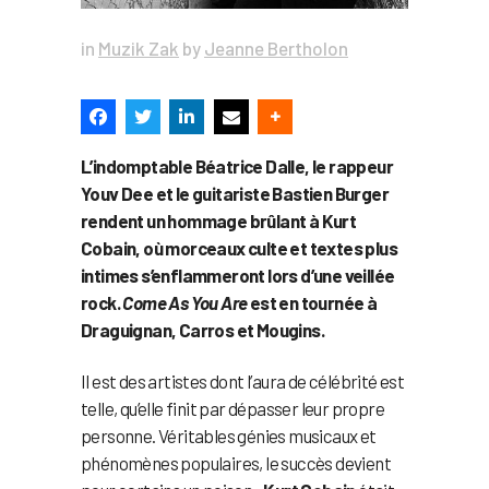
in
Muzik Zak
by
Jeanne Bertholon
L’indomptable Béatrice Dalle, le rappeur
Youv Dee et le guitariste Bastien Burger
rendent un hommage brûlant à Kurt
Cobain, où morceaux culte et textes plus
intimes s’enflammeront lors d’une veillée
rock.
Come As You Are
est en tournée à
Draguignan, Carros et Mougins.
Il est des artistes dont l’aura de célébrité est
telle, qu’elle finit par dépasser leur propre
personne. Véritables génies musicaux et
phénomènes populaires, le succès devient