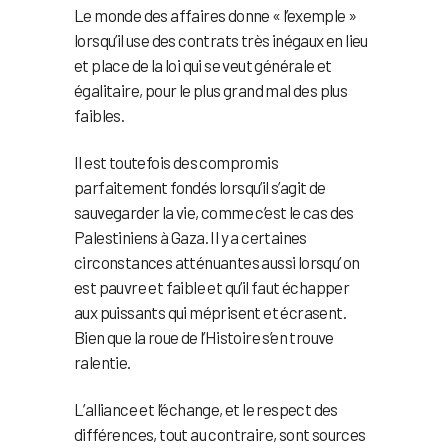
Le monde des affaires donne « l’exemple »
lorsqu’il use des contrats très inégaux en lieu
et place de la loi qui se veut générale et
égalitaire, pour le plus grand mal des plus
faibles.
Il est toutefois des compromis
parfaitement fondés lorsqu’il s’agit de
sauvegarder la vie, comme c’est le cas des
Palestiniens à Gaza. Il y a certaines
circonstances atténuantes aussi lorsqu’ on
est pauvre et faible et qu’il faut échapper
aux puissants qui méprisent et écrasent.
Bien que la roue de l’Histoire s’en trouve
ralentie.
L’alliance et l’échange, et le respect des
différences, tout au contraire, sont sources