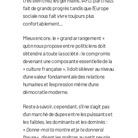
très bien chez les germains, l’AFD, parti nazi,
fait de grands progrès tandis que l’Europe
sociale nous fait vivre toujours plus
confortablement…
Mieux encore, le « grand arrangement »
qu’on nous propose entre politiciens doit
s’étendre à toute la société ; le compromis
devenant une composante essentielle de la
« culture française », il doit s’élever au niveau
d’une valeur fondamentale des relations
humaines et l’expression même d’une
démocratie moderne.
Reste à savoir, cependant, s’il ne s’agit pas
d’un marché de dupes entre les puissants et
les faibles, les dominants et les dominés :
«
Donne-moi ta montre et je te donnerai
l’heure
« , disent les maîtres au petit peuple