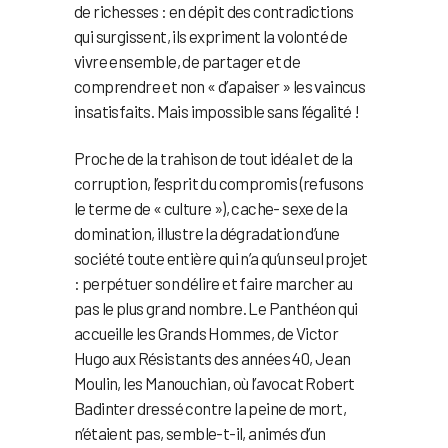
de richesses : en dépit des contradictions
qui surgissent, ils expriment la volonté de
vivre ensemble, de partager et de
comprendre et non « d’apaiser » les vaincus
insatisfaits. Mais impossible sans l’égalité !
Proche de la trahison de tout idéal et de la
corruption, l’esprit du compromis (refusons
le terme de « culture »), cache- sexe de la
domination, illustre la dégradation d’une
société toute entière qui n’a qu’un seul projet
: perpétuer son délire et faire marcher au
pas le plus grand nombre. Le Panthéon qui
accueille les Grands Hommes, de Victor
Hugo aux Résistants des années 40, Jean
Moulin, les Manouchian, où l’avocat Robert
Badinter dressé contre la peine de mort,
n’étaient pas, semble-t-il, animés d’un