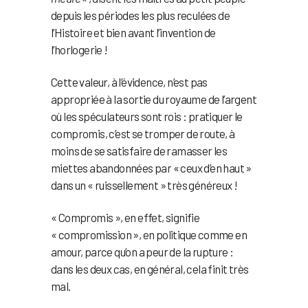
depuis les périodes les plus reculées de
l’Histoire et bien avant l’invention de
l’horlogerie !
Cette valeur, à l’évidence, n’est pas
appropriée à la sortie du royaume de l’argent
où les spéculateurs sont rois : pratiquer le
compromis, c’est se tromper de route, à
moins de se satisfaire de ramasser les
miettes abandonnées par « ceux d’en haut »
dans un « ruissellement » très généreux !
« Compromis », en effet, signifie
« compromission », en politique comme en
amour, parce qu’on a peur de la rupture :
dans les deux cas, en général, cela finit très
mal.