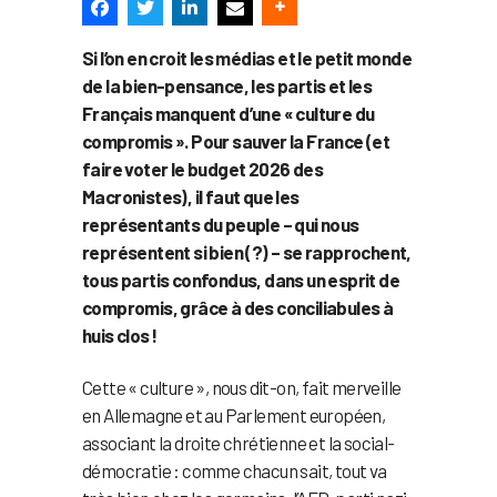
Si l’on en croit les médias et le petit monde
de la bien-pensance, les partis et les
Français manquent d’une « culture du
compromis ». Pour sauver la France (et
faire voter le budget 2026 des
Macronistes), il faut que les
représentants du peuple – qui nous
représentent si bien (?) – se rapprochent,
tous partis confondus, dans un esprit de
compromis, grâce à des conciliabules à
huis clos !
Cette « culture », nous dit-on, fait merveille
en Allemagne et au Parlement européen,
associant la droite chrétienne et la social-
démocratie : comme chacun sait, tout va