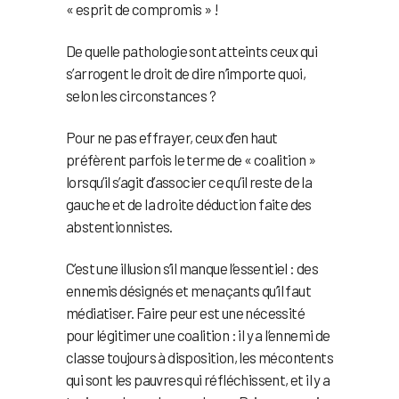
« esprit de compromis » !
De quelle pathologie sont atteints ceux qui
s’arrogent le droit de dire n’importe quoi,
selon les circonstances ?
Pour ne pas effrayer, ceux d’en haut
préfèrent parfois le terme de « coalition »
lorsqu’il s’agit d’associer ce qu’il reste de la
gauche et de la droite déduction faite des
abstentionnistes.
C’est une illusion s’il manque l’essentiel : des
ennemis désignés et menaçants qu’il faut
médiatiser. Faire peur est une nécessité
pour légitimer une coalition : il y a l’ennemi de
classe toujours à disposition, les mécontents
qui sont les pauvres qui réfléchissent, et il y a