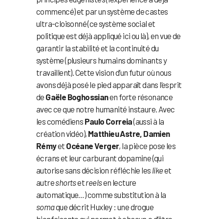
commencé) et par un système de castes
ultra-cloisonné (ce système social et
politique est déjà appliqué ici ou là), en vue de
garantir la stabilité et la continuité du
système (plusieurs humains dominants y
travaillent). Cette vision d’un futur où nous
avons déjà posé le pied apparaît dans l’esprit
de
Gaële Boghossian
en forte résonance
avec ce que notre humanité instaure. Avec
les comédiens
Paulo Correia
(aussi à la
création vidéo),
Matthieu Astre, Damien
Rémy
et
Océane Verger
, la pièce pose les
écrans et leur carburant dopamine (qui
autorise sans décision réfléchie les
like
et
autre
shorts
et
reels
en lecture
automatique…) comme substitution à la
soma
que décrit Huxley : une drogue
bienfaisante qui permet à chacun·e d’être