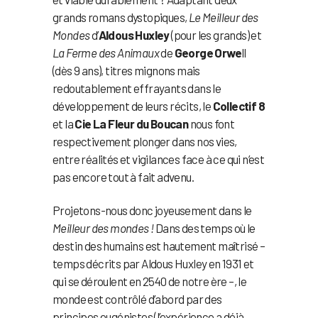
grands romans dystopiques,
Le Meilleur des
Mondes
d’
Aldous Huxley
(pour les grands) et
La Ferme des Animaux
de
George Orwe
ll
(dès 9 ans), titres mignons mais
redoutablement effrayants dans le
développement de leurs récits, le
Collectif 8
et la
Cie La Fleur du Boucan
nous font
respectivement plonger dans nos vies,
entre réalités et vigilances face à ce qui n’est
pas encore tout à fait advenu.
Projetons-nous donc joyeusement dans le
Meilleur des mondes !
Dans des temps où le
destin des humains est hautement maîtrisé –
temps décrits par Aldous Huxley en 1931 et
qui se déroulent en 2540 de notre ère –, le
monde est contrôlé d’abord par des
principes eugénistes (l’expérience a déjà