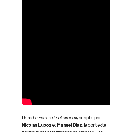
Dans
La Ferme des Animaux
, adapté par
Nicolas Luboz
et
Manuel Diaz
, le contexte
politique est plus tranché en amorce : les