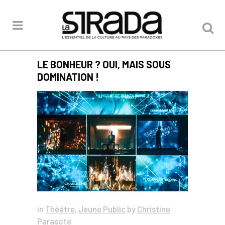
LE BONHEUR ? OUI, MAIS SOUS
DOMINATION !
in
Théâtre
,
Jeune Public
by
Christine
Parasote