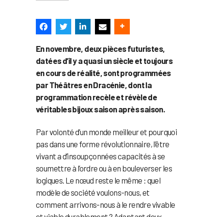
En novembre, deux pièces futuristes,
datées d’il y a quasi un siècle et toujours
en cours de réalité, sont programmées
par Théâtres en Dracénie, dont la
programmation recèle et révèle de
véritables bijoux saison après saison.
Par volonté d’un monde meilleur et pourquoi
pas dans une forme révolutionnaire, l’être
vivant a d’insoupçonnées capacités à se
soumettre à l’ordre ou à en bouleverser les
logiques. Le nœud reste le même : quel
modèle de société voulons-nous, et
comment arrivons-nous à le rendre vivable
et viable durablement ? Adaptant deux