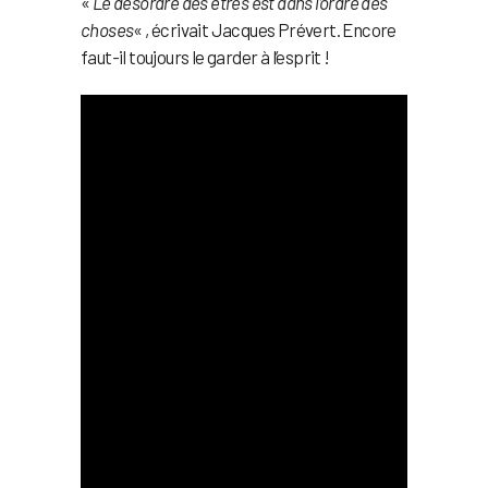
«
Le désordre des êtres est dans l’ordre des
choses
« , écrivait Jacques Prévert. Encore
faut-il toujours le garder à l’esprit !