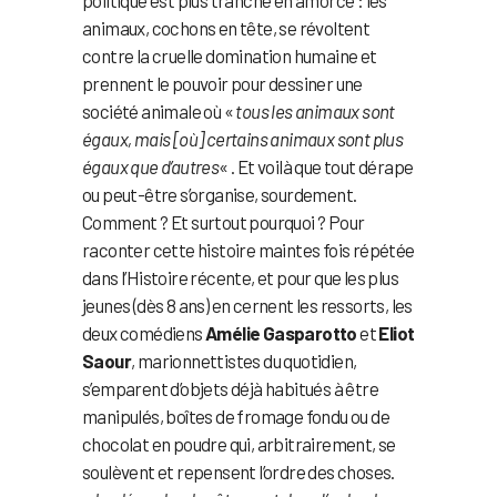
animaux, cochons en tête, se révoltent
contre la cruelle domination humaine et
prennent le pouvoir pour dessiner une
société animale où «
tous les animaux sont
égaux, mais [où] certains animaux sont plus
égaux que d’autres
« . Et voilà que tout dérape
ou peut-être s’organise, sourdement.
Comment ? Et surtout pourquoi ? Pour
raconter cette histoire maintes fois répétée
dans l’Histoire récente, et pour que les plus
jeunes (dès 8 ans) en cernent les ressorts, les
deux comédiens
Amélie Gasparotto
et
Eliot
Saour
, marionnettistes du quotidien,
s’emparent d’objets déjà habitués à être
manipulés, boîtes de fromage fondu ou de
chocolat en poudre qui, arbitrairement, se
soulèvent et repensent l’ordre des choses.