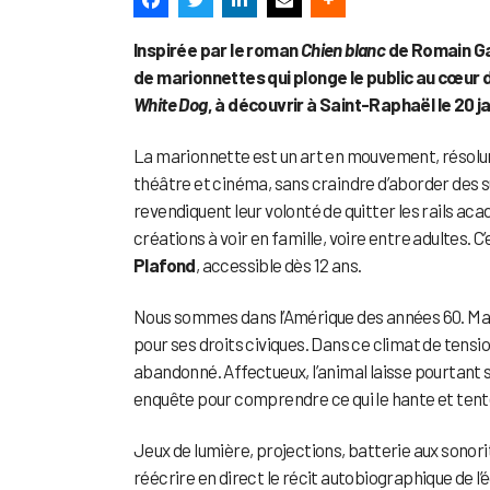
Inspirée par le roman
Chien blanc
de Romain Gar
de marionnettes qui plonge le public au cœur 
White Dog
, à découvrir à Saint-Raphaël le 20 ja
La marionnette est un art en mouvement, résolume
théâtre et cinéma, sans craindre d’aborder des s
revendiquent leur volonté de quitter les rails a
créations à voir en famille, voire entre adultes. C’
Plafond
, accessible dès 12 ans.
Nous sommes dans l’Amérique des années 60. Mart
pour ses droits civiques. Dans ce climat de tensi
abandonné. Affectueux, l’animal laisse pourtan
enquête pour comprendre ce qui le hante et tenter
Jeux de lumière, projections, batterie aux sonor
réécrire en direct le récit autobiographique de l’