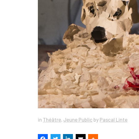
in
Théâtre
,
Jeune Public
by
Pascal Linte