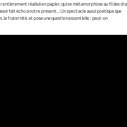
or entièrement réalisé en papier, qui se métamorphose au fil des d
passé fait écho à notre présent… Un spectacle aussi poétique que
on, la fraternité, et pose une question essentielle : peut-on