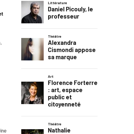
et
,
e
eine