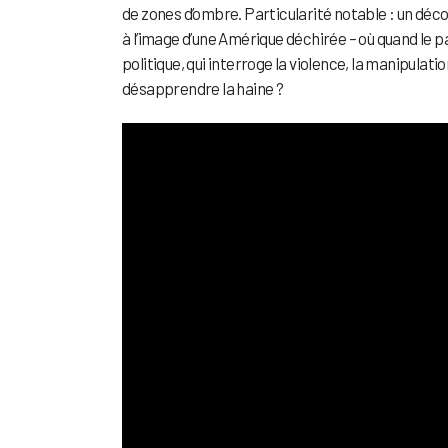
de zones d’ombre. Particularité notable : un déc
à l’image d’une Amérique déchirée – où quand le 
politique, qui interroge la violence, la manipulati
désapprendre la haine ?