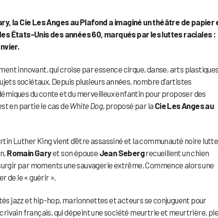
y, la Cie Les Anges au Plafond a imaginé un théâtre de papier 
des États-Unis des années 60, marqués par les luttes raciales :
nvier.
nt innovant, qui croise par essence cirque, danse, arts plastiques
ujets sociétaux. Depuis plusieurs années, nombre d’artistes
cadémiques du conte et du merveilleux enfantin pour proposer des
est en partie le cas de
White Dog
, proposé par la
Cie Les Anges au
in Luther King vient d’être assassiné et la communauté noire lutt
on,
Romain Gary
et son épouse
Jean Seberg
recueillent un chien
t surgir par moments une sauvagerie extrême. Commence alors une
 de le « guérir ».
ités jazz et hip-hop, marionnettes et acteurs se conjuguent pour
écrivain français, qui dépeint une société meurtrie et meurtrière, pl